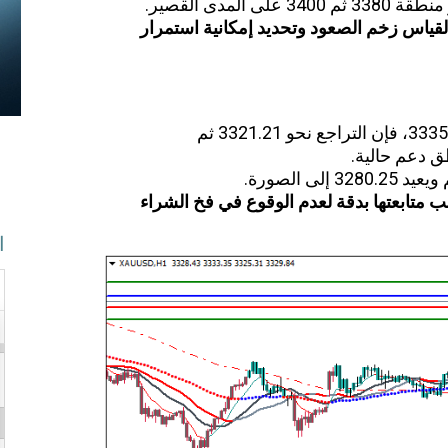
ياس زخم الصعود وتحديد إمكانية استمرار
إذا فشل الذهب في التماسك فوق 3335.83، فإن التراجع نحو 3321.21 ثم
تابعتها بدقة لعدم الوقوع في فخ الشراء
ا