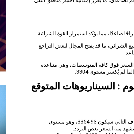
 تصاعدي، ما يعزز إمكانية اختبار مناطق أعلى
اجًا صاعدًا، مما يؤكد استمرار القوة الشرائية.
ع الشرائي، ما قد يفتح المجال لبعض التراجع
اعد.
السعر فوق كافة المتوسطات، وهي متباعدة
ا لم يُكسر مستوى 3304.
م : السيناريوهات المتوقع
إذا ثبت السعر أعلى 3335.83 فإن الهدف التالي سيكون 3354.93، وهو مستوى
شهد منه السعر بعض التردد.