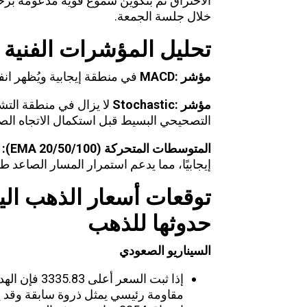
الاختراق تم بتكوين شموع قوية مدعومة بزخم
خلال جلسة الجمعة.
تحليل المؤشرات الفنية
مؤشر
:MACD
في منطقة إيجابية ويُظهر انفر
مؤشر
:Stochastic
لا يزال في منطقة التشب
التصحيحي البسيط قبل استكمال الاتجاه الص
المتوسطات المتحركة
(EMA 20/50/100):
إيجابيًا، مما يدعم استمرار المسار الصاعد طالم
توقعات أسعار الذهب اليو
حدوثها للذهب
السيناريو الصعودي
مقاومة رئيسي يمثل ذروة سابقة وقد ي