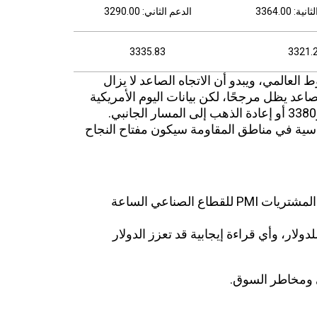
: 3364.00
الدعم الثاني: 3290.00
3335.83
3321.
 العالمي، ويبدو أن الاتجاه الصاعد لا يزال
ر فوق 3304. السيناريو الصاعد يظل مرجحًا، لكن بيانات اليوم الأمريكية
ستكون حاسمة في تأكيد الكسر نحو 3355 و3380 أو إعادة الذهب إلى المسار الجانبي.
اسية في مناطق المقاومة سيكون مفتاح النجاح
 الجمعة 23 مايو 2025
:
الولايات المتحدة: صدور مؤشر مديري المشتريات PMI للقطاع الصناعي الساعة
ولار، وأي قراءة إيجابية قد تعزز الدولار
كي ومخاطر السوق.