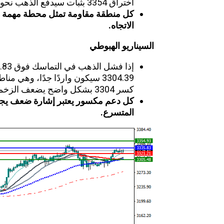
اختراق 3354 بثبات سيدفع الذهب نحو منطقة 3380 ثم 3400 على المدى القصير.
كل منطقة مقاومة تمثل محطة مهمة لق
الاتجاه
.
السيناريو الهبوطي
3304.39 سيكون واردًا جدًا، وهي مناطق دعم حالية.
كسر 3304 بشكل واضح يضعف الزخم ويعيد 3280.25 إلى الصورة.
كل دعم مكسور يعتبر إشارة ضعف يجب م
المتسرع
.