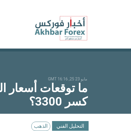
مايو 23 25, 16:16 GMT
كسر 3300؟
التحليل الفني
الذهب