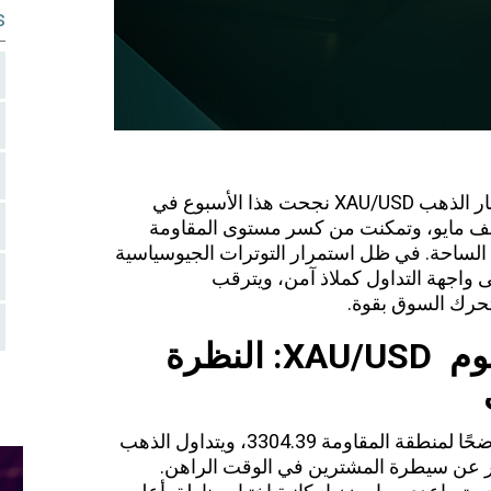
s
ر
الذهب XAU/USD نجحت هذا
الأسبوع
في
تصف مايو، وتمكنت من كسر مستوى المقاومة
ائي إلى الساحة. في ظل استمرار التوترات الجيوسياسية
 واجهة التداول كملاذ آمن، ويترقب
تحرك السوق بقوة.
يوم
XAU/USD
: النظرة
الرسم البياني للساعة (H1) اختراقًا واضحًا لمنطقة المقاومة 3304.39، ويتداول الذهب
 محورية تعبر عن سيطرة المشترين في الوقت الراهن.