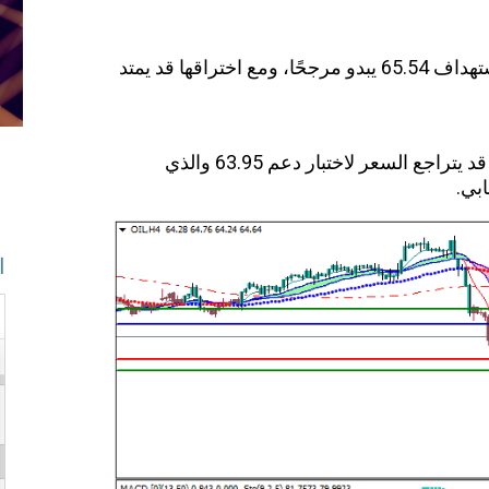
في حال استقرار السعر فوق 64.20، فإن استهداف 65.54 يبدو مرجحًا، ومع اختراقها قد يمتد
في حال فشل الاختراق وظهور ضغط بيعي، قد يتراجع السعر لاختبار دعم 63.95 والذي
بي.
ا