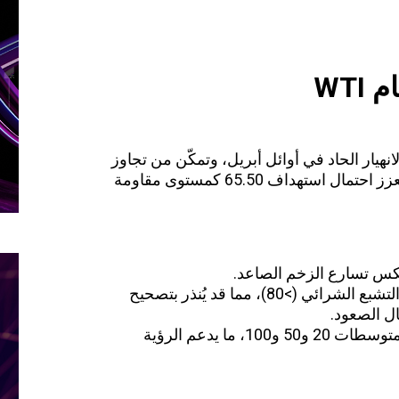
ام
WTI
انهيار الحاد في أوائل أبريل، وتمكّن من تجاوز
مستويات 63.00 و64.00 بإغلاق إيجابي، ما يعزز احتمال استهداف 65.50 كمستوى مقاومة
كس تسارع الزخم الصاعد.
في مناطق التشبع الشرائي (>80)، مما قد يُنذر بتصحيح
ل الصعود.
السعر أعلى المتوسطات 20 و50 و100، ما يدعم الرؤية