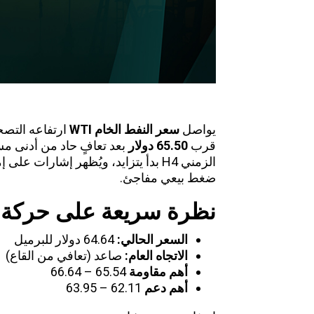
يواصل
سعر النفط الخام
WTI
ارتفاعه التصح
قرب
65.50
دولار
بعد تعافٍ حاد من أدنى مست
الزمني H4 بدأ يتزايد، ويُظهر إشارات 
ضغط بيعي مفاجئ.
نظرة سريعة على حركة 
السعر الحالي
:
64.64 دولار للبرميل
الاتجاه العام
:
صاعد (تعافي من القاع)
أهم مقاومة
65.54 – 66.64
أهم دعم
62.11 – 63.95