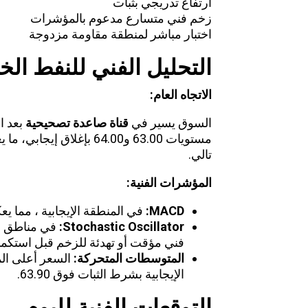
ارتفاع تدريجي بثبات
زخم فني متسارع مدعوم بالمؤشرات
اختبار مباشر لمنطقة مقاومة مزدوجة
التحليل الفني للنفط الخ
الاتجاه العام
:
السوق يسير في
قناة
صاعدة
تصحيحية
بعد ال
تالي.
المؤشرات الفنية
:
MACD:
في المنطقة
الإيجابية
، مما يع
Stochastic Oscillator:
فني مؤقت أو تهدئة للزخم قبل استكما
المتوسطات المتحركة
:
الإيجابية بشرط الثبات فوق 63.90.
التوقعات الفنية لليوم