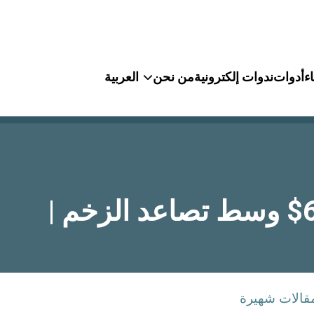
ء
أدوات
ندوات إلكترونية
من نحن
العربية
التحليل الفني النفط (WTI) – اختبار لمستوى 65$ وسط تصاعد الزخم |
قالات شهيرة