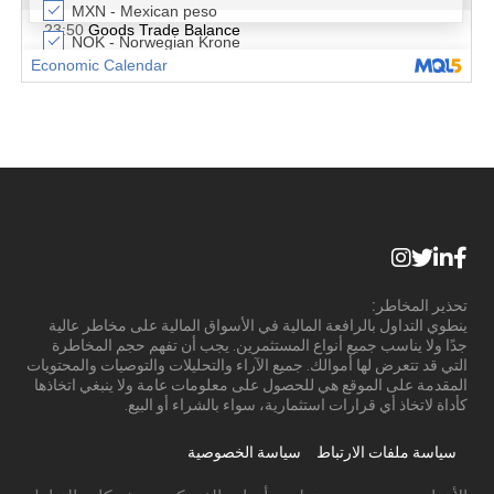
تحذير المخاطر:
ينطوي التداول بالرافعة المالية في الأسواق المالية على مخاطر عالية
جدًا ولا يناسب جميع أنواع المستثمرين. يجب أن تفهم حجم المخاطرة
التي قد تتعرض لها أموالك. جميع الآراء والتحليلات والتوصيات والمحتويات
المقدمة على الموقع هي للحصول على معلومات عامة ولا ينبغي اتخاذها
كأداة لاتخاذ أي قرارات استثمارية، سواء بالشراء أو البيع.
سياسة ملفات الارتباط
سياسة الخصوصية