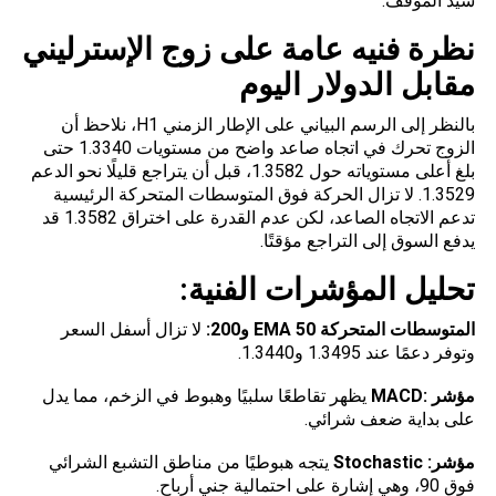
سيد الموقف.
نظرة فنيه عامة على زوج الإسترليني
مقابل الدولار اليوم
بالنظر
إلى الرسم البياني على الإطار الزمني H1، نلاحظ أن
الزوج تحرك في اتجاه صاعد واضح من مستويات 1.3340 حتى
بلغ أعلى مستوياته حول 1.3582، قبل أن يتراجع قليلًا نحو الدعم
1.3529. لا تزال الحركة فوق المتوسطات المتحركة الرئيسية
تدعم الاتجاه الصاعد، لكن عدم القدرة على اختراق 1.3582 قد
يدفع السوق إلى التراجع مؤقتًا.
تحليل المؤشرات الفنية
:
المتوسطات المتحركة
EMA 50
و200
:
لا تزال أسفل السعر
وتوفر دعمًا عند 1.3495 و1.3440.
مؤشر
:MACD
يظهر تقاطعًا سلبيًا وهبوط في الزخم، مما يدل
على بداية ضعف شرائي.
مؤشر
: Stochastic
يتجه هبوطيًا من مناطق التشبع الشرائي
فوق 90، وهي إشارة على احتمالية جني أرباح.