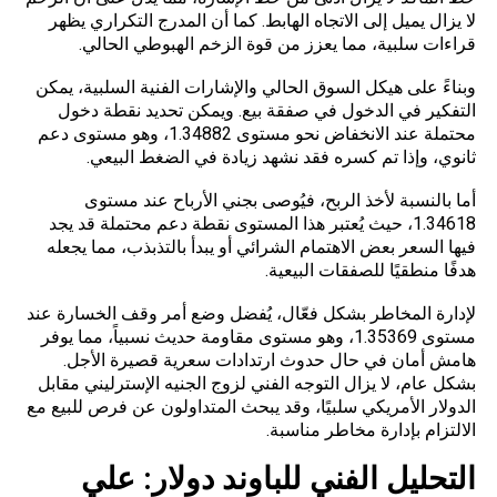
لا يزال يميل إلى الاتجاه الهابط. كما أن المدرج التكراري يظهر
قراءات سلبية، مما يعزز من قوة الزخم الهبوطي الحالي.
وبناءً على هيكل السوق الحالي والإشارات الفنية السلبية، يمكن
التفكير في الدخول في صفقة بيع. ويمكن تحديد نقطة دخول
محتملة عند الانخفاض نحو مستوى 1.34882، وهو مستوى دعم
ثانوي، وإذا تم كسره فقد نشهد زيادة في الضغط البيعي.
أما بالنسبة لأخذ الربح، فيُوصى بجني الأرباح عند مستوى
1.34618، حيث يُعتبر هذا المستوى نقطة دعم محتملة قد يجد
فيها السعر بعض الاهتمام الشرائي أو يبدأ بالتذبذب، مما يجعله
هدفًا منطقيًا للصفقات البيعية.
لإدارة المخاطر بشكل فعّال، يُفضل وضع أمر وقف الخسارة عند
مستوى 1.35369، وهو مستوى مقاومة حديث نسبياً، مما يوفر
هامش
أمان في حال حدوث ارتدادات سعرية قصيرة الأجل.
بشكل عام، لا يزال التوجه الفني لزوج الجنيه الإسترليني مقابل
الدولار الأمريكي سلبيًا، وقد يبحث المتداولون عن فرص للبيع مع
الالتزام بإدارة مخاطر مناسبة.
التحليل الفني للباوند دولار: علي