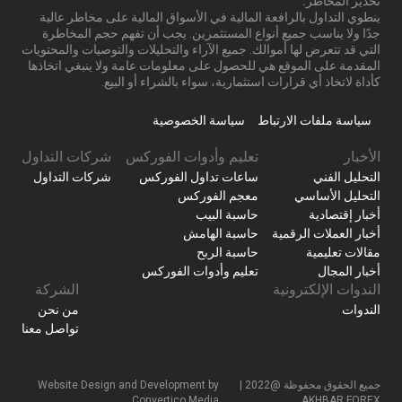
تحذير المخاطر:
ينطوي التداول بالرافعة المالية في الأسواق المالية على مخاطر عالية
جدًا ولا يناسب جميع أنواع المستثمرين. يجب أن تفهم حجم المخاطرة
التي قد تتعرض لها أموالك. جميع الآراء والتحليلات والتوصيات والمحتويات
المقدمة على الموقع هي للحصول على معلومات عامة ولا ينبغي اتخاذها
كأداة لاتخاذ أي قرارات استثمارية، سواء بالشراء أو البيع.
سياسة ملفات الارتباط
سياسة الخصوصية
الأخبار
تعليم وأدوات الفوركس
شركات التداول
التحليل الفني
ساعات تداول الفوركس
شركات التداول
التحليل الأساسي
معجم الفوركس
أخبار إقتصادية
حاسبة البيب
أخبار العملات الرقمية
حاسبة الهامش
مقالات تعليمية
حاسبة الربح
أخبار المجال
تعليم وأدوات الفوركس
الندوات الإلكترونية
الشركة
الندوات
من نحن
تواصل معنا
جميع الحقوق محفوظة @2022 |
Website Design and Development by
Convertico Media
AKHBAR FOREX