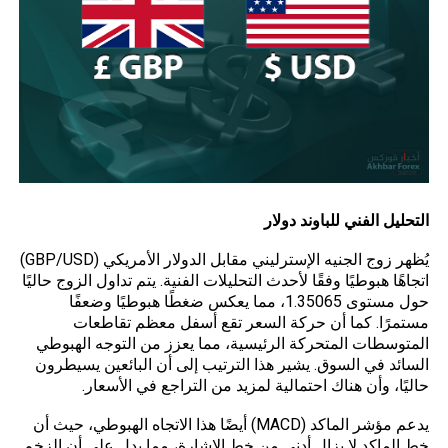
التحليل الفني للباوند دولار
يُظهر زوج الجنيه الإسترليني مقابل الدولار الأمريكي (GBP/USD)
اتجاهًا هبوطيًا وفقًا لأحدث التحليلات الفنية. يتم
تداول
الزوج حاليًا
حول مستوى 1.35065، مما يعكس ضغطًا هبوطيًا وضعفًا
مستمرًا. كما أن حركة السعر تقع أسفل معظم تقاطعات
المتوسطات المتحركة الرئيسية، مما يعزز من التوجه الهبوطي
السائد في السوق. يشير هذا الترتيب إلى أن البائعين يسيطرون
حاليًا، وأن هناك احتمالية لمزيد من التراجع في الأسعار.
يدعم مؤشر الماكد (MACD) أيضًا هذا الاتجاه الهبوطي، حيث أن
خط الماكد لا يزال أدنى من خط الإشارة، مما يدل على أن الزخم