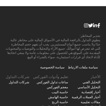
تحذير المخاطر:
ينطوي التداول بالرافعة المالية في الأسواق المالية على مخاطر عالية
جدًا ولا يناسب جميع أنواع المستثمرين. يجب أن تفهم حجم المخاطرة
التي قد تتعرض لها أموالك. جميع الآراء والتحليلات والتوصيات والمحتويات
المقدمة على الموقع هي للحصول على معلومات عامة ولا ينبغي اتخاذها
كأداة لاتخاذ أي قرارات استثمارية، سواء بالشراء أو البيع.
سياسة ملفات الارتباط
سياسة الخصوصية
الأخبار
تعليم وأدوات الفوركس
شركات التداول
التحليل الفني
ساعات تداول الفوركس
شركات التداول
التحليل الأساسي
معجم الفوركس
أخبار إقتصادية
حاسبة البيب
أخبار العملات الرقمية
حاسبة الهامش
مقالات تعليمية
حاسبة الربح