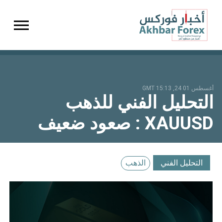
gation
أغسطس 01 24, 15:13 GMT
التحليل الفني للذهب
XAUUSD : صعود ضعيف
التحليل الفني
الذهب