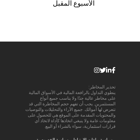
الأسبوع المقبل
تحذير المخاطر:
ينطوي التداول بالرافعة المالية في الأسواق المالية
على مخاطر عالية جدًا ولا يناسب جميع أنواع
المستثمرين. يجب أن تفهم حجم المخاطرة التي قد
تتعرض لها أموالك. جميع الآراء والتحليلات والتوصيات
والمحتويات المقدمة على الموقع هي للحصول على
معلومات عامة ولا ينبغي اتخاذها كأداة لاتخاذ أي
قرارات استثمارية، سواء بالشراء أو البيع.
سياسة ملفات الارتباط
سياسة الخصوصية