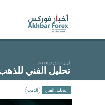
أبريل 07 25, 00:24 GMT
تحليل الفني للذهب XAUUSD : تراجع اسعار الذ
التحليل الفني
الذهب