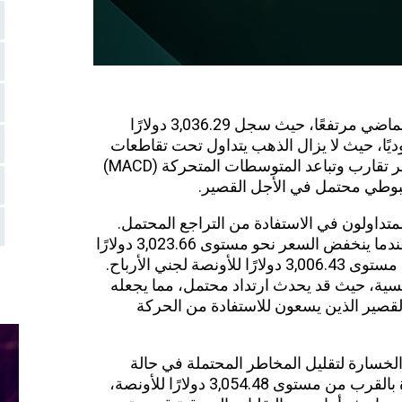
الماضي
مرتفعًا،
حيث سجل 3,036.29 دولارًا
وديًا، حيث لا يزال الذهب يتداول تحت تقاطعات
المتوسطات المتحركة. ومع ذلك، يشير مؤشر تقارب وتباعد المتوسطات المتحركة (MACD)
بوطي محتمل في الأجل القصير.
المتداولون في الاستفادة من التراجع المحتمل.
استراتيجية معقولة ستكون النظر في البيع عندما ينخفض السعر نحو مستوى 3,023.66 دولارًا
للأونصة، مع تحديد هدف رئيسي بالقرب من مستوى 3,006.43 دولارًا للأونصة لجني الأرباح.
سية، حيث قد يحدث ارتداد محتمل، مما يجعله
قصير الذين يسعون للاستفادة من الحركة
لخسارة لتقليل المخاطر المحتملة في حالة
حدوث هبوط أكبر. يجب وضع وقف الخسارة بالقرب من مستوى 3,054.48 دولارًا للأونصة،