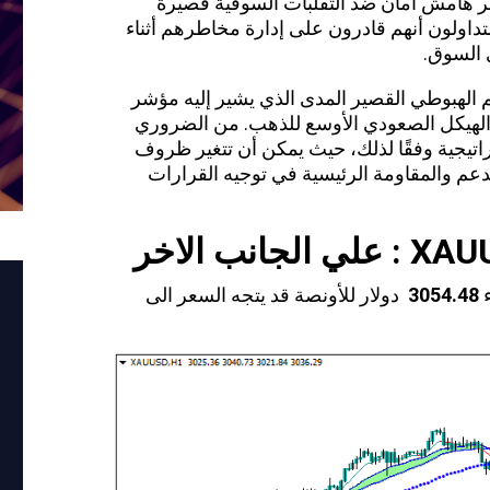
فر هامش أمان ضد التقلبات السوقية قصيرة
داولون أنهم قادرون على إدارة مخاطرهم أثناء
 السوق.
خم الهبوطي القصير المدى الذي يشير إليه مؤشر
ن الهيكل الصعودي الأوسع للذهب. من الضروري
تيجية وفقًا لذلك، حيث يمكن أن تتغير ظروف
عم والمقاومة الرئيسية في توجيه القرارات
XAU
: علي الجانب الاخر
ء
3054.48
دولار للأونصة قد يتجه السعر الى