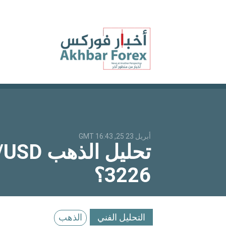
أبريل 23 25, 16:43 GMT
3226؟
التحليل الفني
الذهب