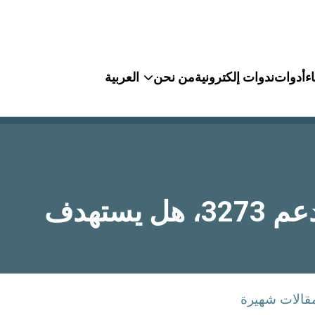
ء
أدوات
ندوات إلكترونية
من نحن
العربية
تحليل الذهب XAU/USD – تراجع قوي يكسر الدعم 3273، هل يستهدف
قالات شهيرة