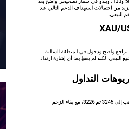
تصحيحي
واضح بعد
ر مستويات دعم متتالية. كسر 3273.51 يزيد من احتمالات استهداف الدعم التالي عند
مع تراجع واضح ودخول في المنطقة السالبة.
بع
البيعي، لكنه لم يعطِ بعد أي إشارة ارتداد
ريوهات التداول
استمرار السعر دون 3273 سيدفع الذهب إلى 3246 ثم 3226، مع بقاء الزخم