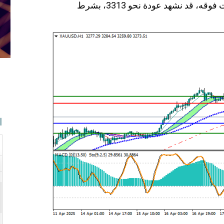
في حال ارتداد السعر من 3246 والثبات فوقه، قد نشهد عودة نحو 3313، بشرط
ا