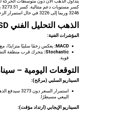
يتداول الذهب الآن دون متوسطات الحركة 50 و100، ويبدو في مسار
كس
3246 وربما إلى 3226 في حال استمرار الزخم البيعي.
الذهب التحليل الفني XAU/USD
المؤشرات الفنية
:
MACD:
يعكس زخمًا سلبيًا متزايدًا، 
Stochastic:
يتحرك قرب منطقة
التش
قوية.
التوقعات اليومية – سينا
السيناريو السلبي (مرجّح)
:
البيعي مسيطرًا.
السيناريو الإيجابي (ارتداد مؤقت)
: