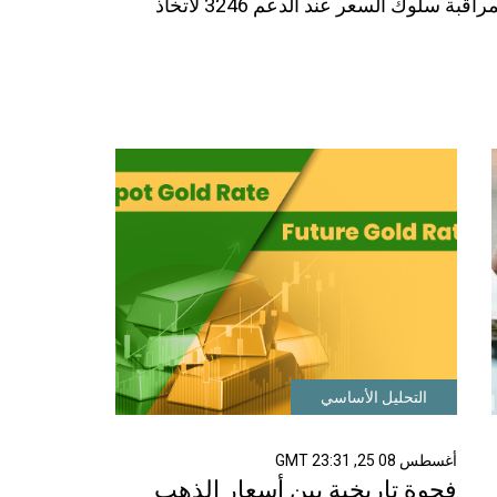
البيعي للفترة القادمة. المتداولون مطالبون بمراقبة سلوك السعر عند الدعم 3246 لاتخاذ
التحليل الأساسي
أغسطس 08 25, 23:31 GMT
فجوة تاريخية بين أسعار الذهب