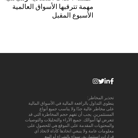
مهمة تترقبها الأسواق العالمية
الأسبوع المقبل
تحذير المخاطر:
ينطوي التداول بالرافعة المالية في الأسواق المالية
على مخاطر عالية جدًا ولا يناسب جميع أنواع
المستثمرين. يجب أن تفهم حجم المخاطرة التي قد
تتعرض لها أموالك. جميع الآراء والتحليلات والتوصيات
والمحتويات المقدمة على الموقع هي للحصول على
معلومات عامة ولا ينبغي اتخاذها كأداة لاتخاذ أي
قرارات استثمارية، سواء بالشراء أو البيع.