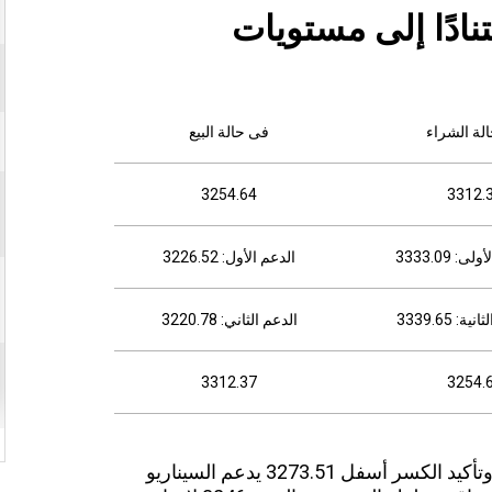
نادًا إلى مستويات
لة الشراء
فى حالة البيع
3254.64
3312.
: 3333.09
الدعم الأول: 3226.52
: 3339.65
الدعم الثاني: 3220.78
3312.37
3254.
الذهب دخل فعليًا في موجة تصحيح هابطة، وتأكيد الكسر أسفل 3273.51 يدعم السيناريو