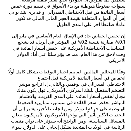
سيواجه ضغوطًا هبوطية مع بدء الأسواق في تقييم دورة خفض
أسعار الفائدة من قبل الاحتياطي الفيدرالي. و قد يرى بنك يو بي
إس أن الموارد المتعلقة بقيمة العجز المالي المالي قد تكون
عاملًا ضاغطًا آخر على المدى الطويل.
إن تحقيق انخفاض حاد في الإنفاق العام الأساسي في مايو إلى
0.1%، مقارنة بنسبة 0.2% في المؤشر في أبريل، قد يشجع
السياسات الاحتياطية الأمريكية على خفض أسعار الفائدة في
وقت لاحق من هذا العام، مما قد يؤثر سلبًا على أداء الدولار
الأمريكي.
وفقًا للمحللين الماليين، لم يتم اختبار التوقعات بشكل كامل أولًا
انخفاض في أسعار الفائدة الأمريكية قبل اجتماع
الاحتياطي الفيدرالي
في نوفمبر. وبالتالي، إذا تراجع مؤشر
التضخم المفضل للبنك المركزي الأمريكي، فهل يكون هناك
مجال لخفض أسعار الفائدة على المدى القريب، والاهتمام
المباشر بخفض سعر الفائدة في سبتمبر، مما يزيد الضغوط
الهبوطية على حركة الدولار. ومن الجانب الأخير، يشير إلى أن
التحديات الأكثر تأثيراً التي يواجها الأمريكيون الأمريكيون تتعلق
بالمسائل السياسية، ومن الواضح أنه سيؤثر على تولي منصب
الرئاسة في الولايات المتحدة بشكل إيجابي على الدولار، سواء