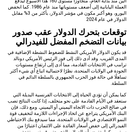
الين منذ بداية العام، متجاوزًا مستوى 160 هذا الأسبوع ليدفع
العملة اليابانية إلى أضعف مستوياتها منذ عام 1986. كما انخفض
اليورو، وهو أكبر مكون في مؤشر الدولار، بأكثر من 3% مقابل
الدولار في عام 2024
توقعات بتحرك الدولار عقب صدور
بيانات التضخم المفضل للفيدرالي
قد يكون الدولار الأمريكي النشط للضغوط النشطة الإضافية في
المدى القريب. وقد أدى ذلك إلى فوز الرئيس الأمريكي دونالد
ترامب في الانتخابات القادمة، مما أدى إلى ارتفاع مستويات
الجودة في الولايات المتحدة، نظرًا لاحتمالية اتباع أي شيء أكثر
تساهلًا في حالة فوز الحزب الجمهوري بالسلطة الدائم في
السلطة.
كما يمكن أن تؤدي الحياة إلى الانتخابات الفرنسية البديلة التي
ستعقد في الأيام القادمة على نحو متخلف، إذا كانت النتائج تصب
في صالح الحزب ذات الاتجاه اليميني أو اليميني. ومع ذلك، فإن
البنك الأمريكي يتراجع عن اتخاذ الإجراءات اللازمة لتخفيف قوة
النمو الاقتصادي في الولايات المتحدة، مما سيدفع بنك الاحتياطي
الفيدرالي إلى خفض أسعار الفائدة على الائتمان اعتبارًا من
سبتمبر. كما يفترض أن الدولار، الذي يعتبر قيمته مرتفعة،