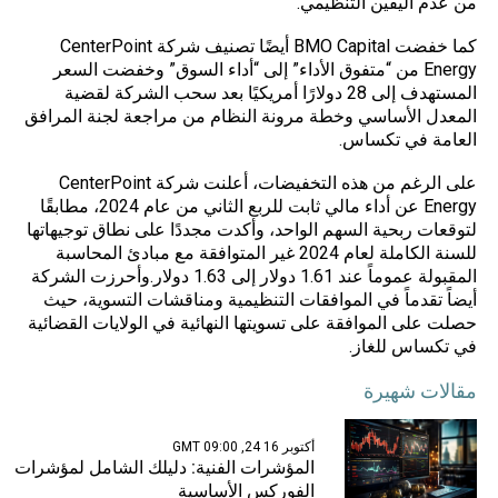
من عدم اليقين التنظيمي.
كما خفضت BMO Capital أيضًا تصنيف شركة CenterPoint
Energy من “متفوق الأداء” إلى “أداء
السوق
” وخفضت السعر
المستهدف إلى 28 دولارًا أمريكيًا بعد سحب الشركة لقضية
المعدل الأساسي وخطة مرونة النظام من مراجعة لجنة المرافق
العامة في تكساس.
على الرغم من هذه التخفيضات، أعلنت شركة CenterPoint
Energy عن أداء مالي ثابت للربع الثاني من عام 2024، مطابقًا
لتوقعات ربحية السهم الواحد، وأكدت مجددًا على نطاق توجيهاتها
للسنة الكاملة لعام 2024 غير المتوافقة مع مبادئ المحاسبة
المقبولة عموماً عند 1.61 دولار إلى 1.63 دولار.وأحرزت الشركة
أيضاً تقدماً في الموافقات التنظيمية ومناقشات التسوية، حيث
حصلت على الموافقة على تسويتها النهائية في الولايات القضائية
في تكساس للغاز.
مقالات شهيرة
أكتوبر 16 24, 09:00 GMT
المؤشرات الفنية: دليلك الشامل لمؤشرات
الفوركس الأساسية