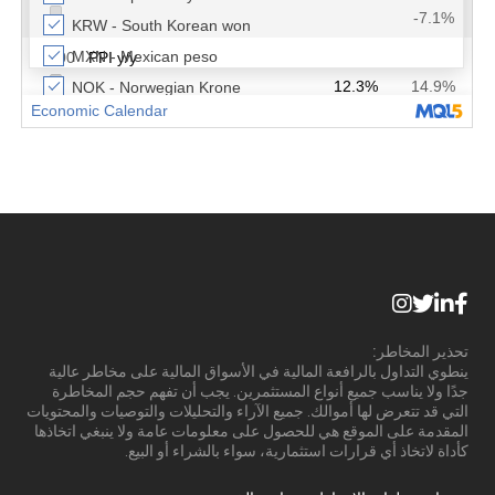
تحذير المخاطر:
ينطوي التداول بالرافعة المالية في الأسواق المالية على مخاطر عالية
جدًا ولا يناسب جميع أنواع المستثمرين. يجب أن تفهم حجم المخاطرة
التي قد تتعرض لها أموالك. جميع الآراء والتحليلات والتوصيات والمحتويات
المقدمة على الموقع هي للحصول على معلومات عامة ولا ينبغي اتخاذها
كأداة لاتخاذ أي قرارات استثمارية، سواء بالشراء أو البيع.