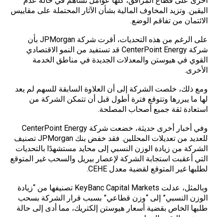
أخرى على قطاع المرافق، كلها عوامل تساهم في حالة عدم
اليقين. وتزيد المخاوف المالية بشأن الآثار المحتملة على مقاييس
الائتمان من تفاقم الوضع.
على الرغم من هذه التحديات، أقرت شركة JPMorgan بأن
شركة CenterPoint Energy قد تستفيد من النمو الاقتصادي
القوي في هيوستن والمعدلات الجديدة في مناطق الخدمة
الأخرى.
ومع ذلك، خلصت الشركة إلى أن العلاوة السابقة للسهم لم يعد
لها ما يبررها وتتوقع فترة أطول قبل أن تتمكن الشركة من
استعادة ثقة جميع أصحاب المصلحة.
وفي أخبار أخرى حديثة، خضعت شركة CenterPoint Energy
للعديد من تعديلات المحللين. فقد خفض بنك JPMorgan تصنيف
الشركة من زيادة الوزن النسبي إلى محايد مستشهدًا بالتحديات
التي أعقبت استجابة الشركة لإعصار بيريل والسحب غير المتوقع
لطلبها غير المتوقع لقضية معدل CEHE.
وبالمثل، عدلت KeyBanc Capital Markets تصنيفها من “زيادة
الوزن النسبي” إلى “وزن قطاعي” بسبب قرار الشركة بسحب
طلبها الخاص بقضية أسعار هيوستن إلكتريك، مما أدى إلى حالة