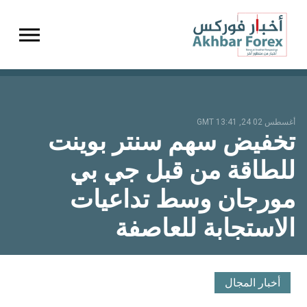
gation
أغسطس 02 24, 13:41 GMT
تخفيض سهم سنتر بوينت
للطاقة من قبل جي بي
مورجان وسط تداعيات
الاستجابة للعاصفة
أخبار المجال