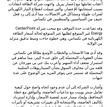
أعقاب تعاملها مع إعصار بيريل. واجهت شركة الطاقة انتقادات
بسبب استجابتها للإعصار، والتي شملت انقطاع التيار الكهربائي
لفترات طويلة ومشاكل في الاتصالات، مما أدى إلى رد فعل
عنيف من السياسيين والمنظمين في تكساس.
وقد تصاعدت حدة الموقف مع سحب شركة CenterPoint
Energy غير المتوقع لطلبها غير المتوقع لحالة أسعار الطاقة
الكهربائية في تكساس، وهي خطوة جاءت وسط تدقيق متزايد
من الولاية.
وقد أدى هذا الانسحاب والخطاب الأوسع نطاقًا في تكساس
بشأن العقوبات المحتملة إلى خلق عبء كبير، مما ساهم في
استمرار ضعف أداء السهم. وأعرب بنك جي بي مورجان عن
قلقه من أن مخاوف السوق بشأن السيناريوهات السلبية
المحتملة قد تستمر حتى يتوفر المزيد من الوضوح على عدة
جبهات.
وأشارت الشركة إلى أن عدم وجود اتجاه واضح حول كيفية
تعامل سنتر بوينت مع تداعيات العاصفة، والتوافق مع خطة
المحافظ، وإيجاد مسار جديد لقضية الأسعار، وإدارة استرداد
تكاليف العاصفة، والاستجابة لأي تغييرات تشريعية أو تأثيرات