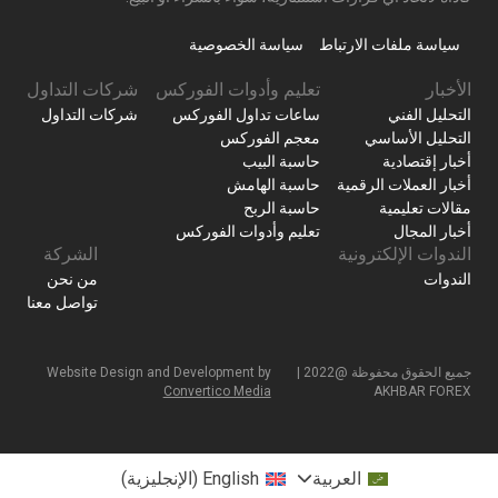
سياسة ملفات الارتباط
سياسة الخصوصية
الأخبار
تعليم وأدوات الفوركس
شركات التداول
التحليل الفني
ساعات تداول الفوركس
شركات التداول
التحليل الأساسي
معجم الفوركس
أخبار إقتصادية
حاسبة البيب
أخبار العملات الرقمية
حاسبة الهامش
مقالات تعليمية
حاسبة الربح
أخبار المجال
تعليم وأدوات الفوركس
الندوات الإلكترونية
الشركة
الندوات
من نحن
تواصل معنا
جميع الحقوق محفوظة @2022 |
Website Design and Development by
Convertico Media
AKHBAR FOREX
العربية
English
(
الإنجليزية
)