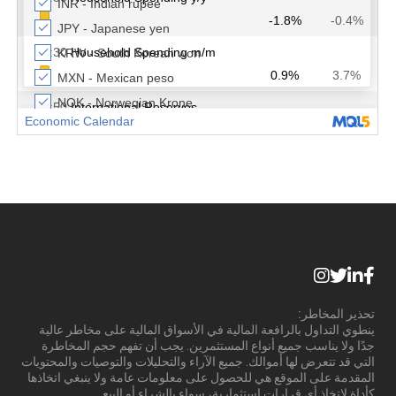
تحذير المخاطر:
ينطوي التداول بالرافعة المالية في الأسواق المالية على مخاطر عالية
جدًا ولا يناسب جميع أنواع المستثمرين. يجب أن تفهم حجم المخاطرة
التي قد تتعرض لها أموالك. جميع الآراء والتحليلات والتوصيات والمحتويات
المقدمة على الموقع هي للحصول على معلومات عامة ولا ينبغي اتخاذها
كأداة لاتخاذ أي قرارات استثمارية، سواء بالشراء أو البيع.