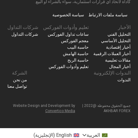
كأداة لاتخاذ أي قرارات استثمارية، سواء بالشراء أو البيع.
سياسة ملفات الارتباط
سياسة الخصوصية
الأخبار
تعليم وأدوات الفوركس
شركات التداول
التحليل الفني
ساعات تداول الفوركس
شركات التداول
التحليل الأساسي
معجم الفوركس
أخبار إقتصادية
حاسبة البيب
أخبار العملات الرقمية
حاسبة الهامش
مقالات تعليمية
حاسبة الربح
أخبار المجال
تعليم وأدوات الفوركس
الندوات الإلكترونية
الشركة
الندوات
من نحن
تواصل معنا
جميع الحقوق محفوظة @2022 |
Website Design and Development by
Convertico Media
AKHBAR FOREX
العربية
English
(
الإنجليزية
)