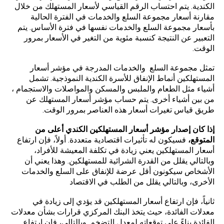
الكندية. يتم احتساب الرقم القياسي لأسعار المستهلك من خلال
مقارنة أسعار مجموعة السلع والخدمات في الفترة الحالية
بأسعار مجموعة السلع والخدمات نفسها في فترة الأساس. يتم
التعبير عن النتيجة كنسبة مئوية من التغير في الأسعار بمرور
الوقت.
تمثل مجموعة السلع والخدمات المدرجة في مؤشر أسعار
المستهلكين أنماط الإنفاق للأسرة الكندية النموذجية. تشمل
أشياء مثل الطعام والملبس والمسكن والمواصلات والاستجمام ،
من بين أشياء أخرى. يتم حساب مؤشر أسعار المستهلك عن
طريق قياس تغيرات أسعار هذه العناصر بمرور الوقت.
إذا كان إصدار مؤشر أسعار المستهلكين الكندي أعلى من
المتوقع،
فسيكون له تأثيرات اقتصادية متعددة. أولاً، فإن ارتفاع
أسعار المستهلكين يعني زيادة في تكلفة المعيشة للأفراد،
وبالتالي يقلل من القدرة الشرائية للمستهلكين. وهذا يعني أن
الأشخاص سيكونون أقل عرضة للإنفاق على السلع والخدمات
الأخرى، وبالتالي يقلل من الطلب في الاقتصاد
ثانياً، فإن ارتفاع أسعار المستهلكين قد يؤدي إلى زيادة في
معدلات الفائدة، حيث يتخذ البنك المركزي قرارات بشأن معدلات
الفائدة بناءً على توقعاته لمعدل التضخم. وبالتالي، فإن ارتفاع