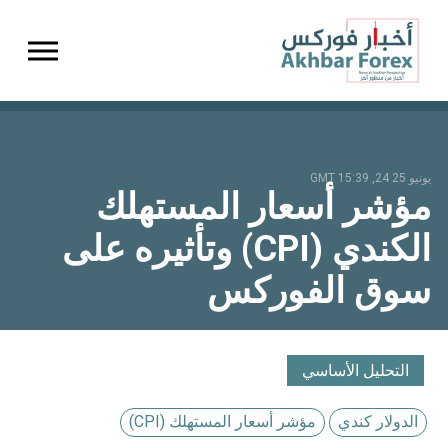
gation
يونيو 25 24, 15:39 GMT
مؤشر أسعار المستهلك
الكندي (CPI) وتأثيره على
سوق الفوركس
التحليل الأساسي
الدولار كندي
مؤشر أسعار المستهلك (CPI)