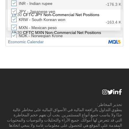
تحذير المخاطر:
ينطوي التداول بالرافعة المالية في الأسواق المالية على مخاطر عالية
جدًا ولا يناسب جميع أنواع المستثمرين. يجب أن تفهم حجم المخاطرة
التي قد تتعرض لها أموالك. جميع الآراء والتحليلات والتوصيات والمحتويات
المقدمة على الموقع هي للحصول على معلومات عامة ولا ينبغي اتخاذها