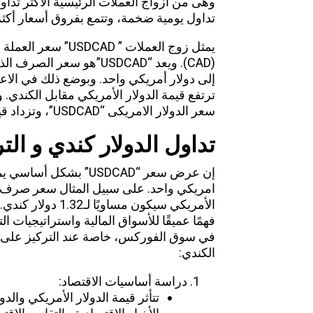
وهى من أزواج العملات الرئيسية الأكثر تداو
تداول يومية ضخمة، وتتمع بفروق أسعار أكثر
(CAD). ويعد “USDCAD”هو سع
ترتفع قيمة الدولار الأمريكي مقابل الكند
سعر الدولار الامريكى “USDCAD”، وتزداد قيمة الدولار الكندي مقارنة بالأمريكي.
تداول الدولار كندي و الت
إن عرض سعر “USDCAD” بش
الأمريكي سيكون مس
فهمًا عميقًا للأسواق المالية واستراتيجيات ال
في سوق الفوركس، خاصة عند التركيز على زوج
الكندي:
دراسة أساسيات الاقتصاد:
تتأثر قيمة الدولار الأمريكي والدول