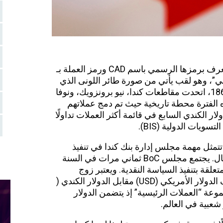
العملة الرسمية لكندا هي الدولار الكندي، وتُعرف برمزها الرسمي باسم CAD ورمز العملة بـ
وني”، وهو لقب يأتي من صورة طائر اللونى الذي
يظهر على عملة الدولار الكندي. في العام 1867، اتحدت مقاطعات كندا، نيو برونزويك، ونوفا
 الفترة محطة تاريخية حيث تم دمج عملاتهم
ولار الكندي السابع في قائمة أكثر العملات تداولًا
تسويات الدولية (BIS).
لقد تأسس بنك كندا (BoC) في عام 1934. تتمثل مهمة مجلس إدارة بنك كندا في تنفيذ
السياسة النقدية وتعزيز نظام مالي آمن وفعال. يجتمع مجلس BoC ثماني مرات في السنة
تعلقة بتنفيذ السياسة النقدية. ويعتبر زوج
العملات ” USDCAD” رمز تداول لسعر صرف الدولار الأمريكي (USD) مقابل الدولار الكندي (
جموعة “العملات الرئيسية” إذ يتضمن الدولار
شعبية في العالم.