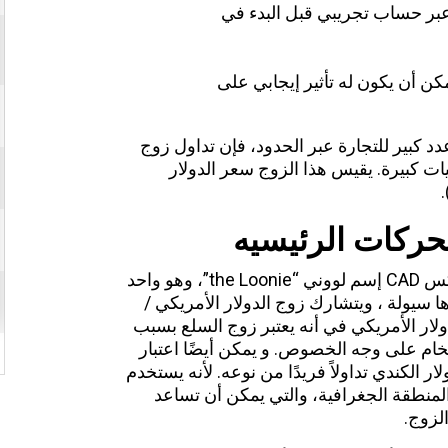
عبر حساب تجريبي قبل البدء في
كن أن يكون له تأثير إيجابي على
ج USD/CAD؟ مع وجود عدد كبير للتجارة عبر الحدود، فإن تداول زوج
نيات كبيرة. يقيس هذا الزوج سعر الدولار
حركات الرئيسيه
ويطلق على الدولار الكندى فى سوق الفوركس CAD إسم لووني “the Loonie”، وهو واحد
ا سيولة ، ويتشارك زوج الدولار الأمريكي /
دولار الأمريكي في أنه يعتبر زوج السلع بسبب
لخام على وجه الخصوص. و يمكن أيضًا اعتبار
ر الكندي تداولاً فريدًا من نوعه. لأنه يستخدم
منطقة الجغرافية، والتي يمكن أن تساعد
لزوج.