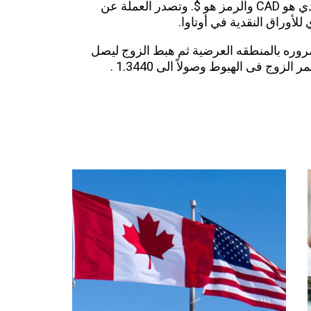
شائعة في العالم. الرمز الخاص بالدولار الكندي هو CAD والرمز هو $. وتصدر العملة عن
أوراق النقدية في أوتاوا.
هابطاً بعد مروره بالمنطقه العرضية ثم هبط الزوج ليصل