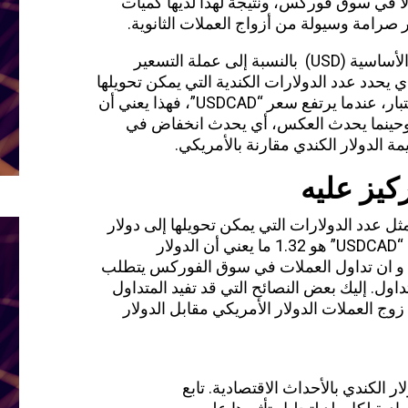
لًا في سوق فوركس، ونتيجة لهذا لديها كميات
 صرامة وسيولة من أزواج العملات الثانوية.
يمثل زوج العملات ” USDCAD” سعر العملة الأساسية (USD) بالنسبة إلى عملة التسعير
ر الصرف الذي يحدد عدد الدولارات الكندية التي يمكن تحويلها
إلى دولار أمريكي واحد. وبوضع ذلك في الاعتبار، عندما يرتفع سعر “USDCAD”، فهذا يعني أن
ي. وحينما يحدث العكس، أي يحدث انخفاض في
ركيز عليه
كل أساسي يمثل عدد الدولارات التي يمكن تحويلها إلى دولار
امريكي واحد. على سبيل المثال سعر صرف “USDCAD” هو 1.32 ما يعني أن الدولار
اويًا لـ1.32 دولار كندي. و ان تداول العملات في سوق الفوركس يتطلب
تداول. إليك بعض النصائح التي قد تفيد المتداول
 العملات الدولار الأمريكي مقابل الدولار
ار الكندي بالأحداث الاقتصادية. تابع