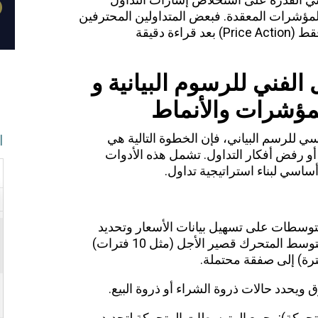
المؤشرات المعقدة. فبعض المتداولين المحترفين
يعتمدون بشكل أساسي على حركة السعر فقط (Price Action) بعد قراءة دقيقة
 الفني للرسوم البيانية و
ؤشرات والأنماط
ي للرسم البياني، فإن الخطوة التالية هي
ا
د أو رفض أفكار التداول. تشمل هذه الأدوات
ساسي لبناء استراتيجية تداول.
:
M): تساعد هذه المتوسطات على تسهيل بيانات الأسعار وتحديد
اتجاه السوق. يمكن أن يشير التقاطع بين المتوسط ​​المتحرك قصير الأجل (مثل 10 فترات)
تحركة): يجمع المتوسطات المتحركة لتحديد