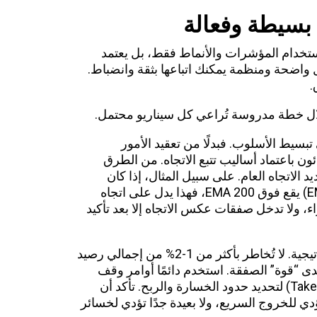
 بسيطة وفعالة
ام المؤشرات والأنماط فقط، بل يعتمد
واضحة ومنظمة يمكنك اتباعها بثقة وانضباط.
.
لال خطة مدروسة تُراعي كل سيناريو محتمل.
تبسيط الأسلوب. فبدلًا من تعقيد الأمور
ئون باعتماد أساليب تتبع الاتجاه. من الطرق
 الاتجاه العام. على سبيل المثال، إذا كان
المتوسط المتحرك الأسي لـ50 فترة (EMA 50) يقع فوق EMA 200، فهذا يدل على اتجاه
، ولا تدخل صفقات عكس الاتجاه إلا بعد تأكيد
إدارة المخاطر هي العمود الفقري لأي استراتيجية. لا تُخاطر بأكثر من 1-2% من إجمالي رصيد
“قوة” الصفقة. استخدم دائمًا أوامر وقف
الخسارة (Stop Loss) وجني الأرباح (Take Profit) لتحديد حدود الخسارة والربح. تأكد أن
 للخروج السريع، ولا بعيدة جدًا تؤدي لخسائر