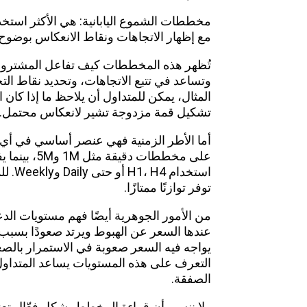
مخططات الشموع اليابانية: هي الأكثر استخدامً
مع إظهار الاتجاهات ونقاط الانعكاس بوضوح.
تُظهر هذه المخططات كيف تفاعل المشترون
وتساعد في تتبع الاتجاهات، وتحديد نقاط ال
المثال، يمكن للمتداول أن يلاحظ ما إذا كان 
تشكيل قمة مزدوجة تشير لانعكاس محتمل.
أما الأطر الزمنية فهي عنصر أساسي في أي 
على مخططات د
توفر توازنًا ممتازًا.
من الأمور الجوهرية أيضًا فهم مستويات الد
عندها السعر عن الهبوط ويرتد صعودًا بسبب 
يواجه فيه السعر صعوبة في الاستمرار بالصعو
التعرف على هذه المستويات يساعد المتداول
الصفقة.
ولا ننسى أن قراءة المخطط بشكل فعّال تع