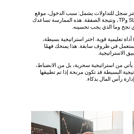
فتر سجل للتداولات يشمل: سبب الدخول، موقع
الدخول، المؤشرات المستخدمة، مستويات SL وTP، ونتيجة الصفقة. هذه الممارسة تساعدك
 نجح وما الذي يجب تحسينه.
ذلك، يُعتبر الاختبار العكسي (Backtesting) أداة تعليمية قوية. اختر استراتيجية بسيطة،
ت ستعمل في ظروف سابقة. هذا يمنحك فهمًا
 الاستراتيجية.
ا يأتي من استراتيجية سحرية، بل من الانضباط،
راتيجية البسيطة قد تكون مربحة إذا تم تطبيقها
دارة رأس المال بذكاء.