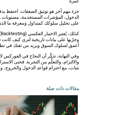
كبيرة.
جزء مهم آخر هو توثيق الصفقات. احتفظ بد
على تحليل سلوكك كمتداول ومعرفة ما الذي
ك
وجرّبها على بيانات تاريخية لترى كيف كان
أعمق لسلوك السوق ويزيد من ثقتك في تطبيق
وفي النهاية، تذكّر أن النجاح في الفوركس ل
والالتزام، والتعلُّم من التجربة. فحتى الاست
بثبات، مع احترام قواعد الدخول والخروج، وإ
مقالات ذات صلة