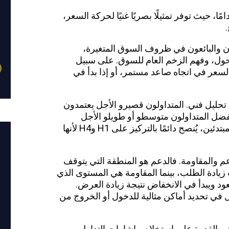
ا، حيث توفر تمثيلًا بصريًا غنيًا لحركة السعر،
 والبائعون في ظروف السوق المتغيرة،
تحول، وفهم الزخم العام للسوق. على سبيل
السعر في اتجاه صاعد مستمر، أو إذا بدأ في
تحليل فني. المتداولون قصيرو الأجل يعتمدون
قيقة مثل 1M و5M، بينما يفضل المتداولون متوسطو أو طويلو الأجل
استخدام H1، H4 أو حتى Daily وWeekly. للمبتدئين، يُنصح دائمًا بالتركيز على H1 وH4 لأنها
عم والمقاومة. فالدعم هو المنطقة التي يتوقف
زيادة الطلب، بينما المقاومة هي المستوى الذي
د ويبدأ في الانخفاض نتيجة زيادة العرض.
 في تحديد أماكن مثالية للدخول أو الخروج من
ني القدرة على استخلاص إشارات التداول