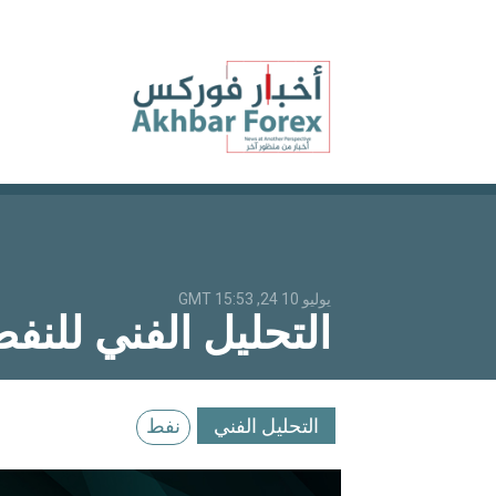
يوليو 10 24, 15:53 GMT
التحليل الفني للنفطUSOIL : استمرار تراجع الن
التحليل الفني
نفط