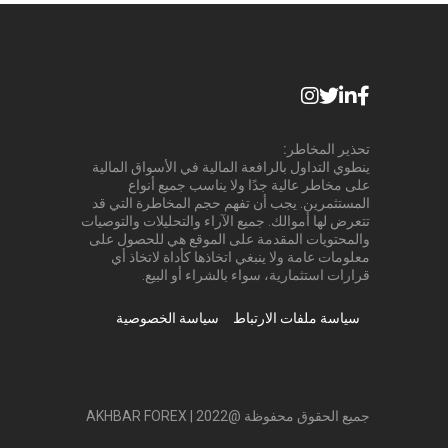
تحذير المخاطر:
ينطوي التداول بالرافعة المالية في الأسواق المالية
على مخاطر عالية جدًا ولا يناسب جميع أنواع
المستثمرين. يجب أن تفهم حجم المخاطرة التي قد
تتعرض لها أموالك. جميع الآراء والتحليلات والتوصيات
والمحتويات المقدمة على الموقع هي للحصول على
معلومات عامة ولا ينبغي اتخاذها كأداة لاتخاذ أي
قرارات استثمارية، سواء بالشراء أو البيع.
سياسة ملفات الارتباط
سياسة الخصوصية
جميع الحقوق محفوظة @2022 | AKHBAR FOREX