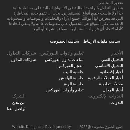
تحذير المخاطر:
ينطوي التداول بالرافعة المالية في الأسواق المالية على مخاطر عالية
جدًا ولا يناسب جميع أنواع المستثمرين. يجب أن تفهم حجم المخاطرة
التي قد تتعرض لها أموالك. جميع الآراء والتحليلات والتوصيات والمحتويات
المقدمة على الموقع هي للحصول على معلومات عامة ولا ينبغي اتخاذها
كأداة لاتخاذ أي قرارات استثمارية، سواء بالشراء أو البيع.
سياسة ملفات الارتباط
سياسة الخصوصية
الأخبار
تعليم وأدوات الفوركس
شركات التداول
التحليل الفني
ساعات تداول الفوركس
شركات التداول
التحليل الأساسي
معجم الفوركس
أخبار إقتصادية
حاسبة البيب
أخبار العملات الرقمية
حاسبة الهامش
مقالات تعليمية
حاسبة الربح
أخبار المجال
تعليم وأدوات الفوركس
الندوات الإلكترونية
الشركة
الندوات
من نحن
تواصل معنا
جميع الحقوق محفوظة @2022 |
Website Design and Development by