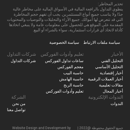
تحذير المخاطر:
ينطوي التداول بالرافعة المالية في الأسواق المالية على مخاطر عالية
جدًا ولا يناسب جميع أنواع المستثمرين. يجب أن تفهم حجم المخاطرة
التي قد تتعرض لها أموالك. جميع الآراء والتحليلات والتوصيات والمحتويات
المقدمة على الموقع هي للحصول على معلومات عامة ولا ينبغي اتخاذها
كأداة لاتخاذ أي قرارات استثمارية، سواء بالشراء أو البيع.
سياسة ملفات الارتباط
سياسة الخصوصية
الأخبار
تعليم وأدوات الفوركس
شركات التداول
التحليل الفني
ساعات تداول الفوركس
شركات التداول
التحليل الأساسي
معجم الفوركس
أخبار إقتصادية
حاسبة البيب
أخبار العملات الرقمية
حاسبة الهامش
مقالات تعليمية
حاسبة الربح
أخبار المجال
تعليم وأدوات الفوركس
الندوات الإلكترونية
الشركة
الندوات
من نحن
تواصل معنا
جميع الحقوق محفوظة @2022 |
Website Design and Development by