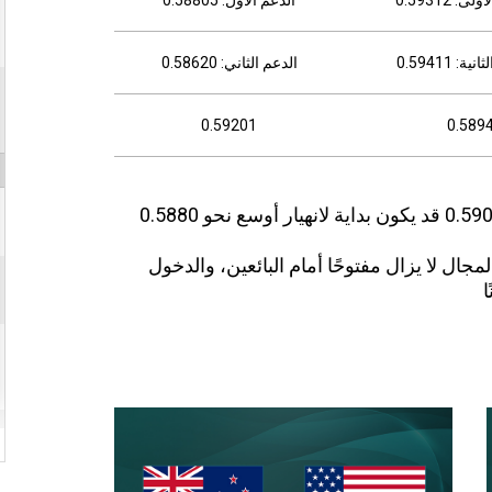
: 0.59411
الدعم الثاني: 0.58620
0.59201
0.589
الزخم الهابط في قمته حاليًا، وكسر الدعم 0.5904 قد يكون بداية لانهيار أوسع نحو 0.5880
لمجال لا يزال مفتوحًا أمام البائعين، والدخول
ا