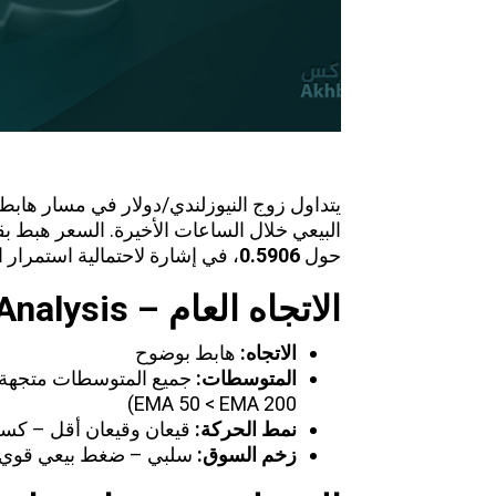
يتداول زوج النيوزلندي/دولار في مسار هاب
البيعي
خلال الساعات الأخيرة. السعر هبط بق
حول
0.5906
، في إشارة لاحتمالية استمرار 
الاتجاه العام
– Trend Analysis
الاتجاه
:
هابط بوضوح
المتوسطات
:
جميع المتوسطات متجهة
EMA 50 < EMA 200)
نمط الحركة
:
قيعان وقيعان أقل – كسر
زخم السوق
:
سلبي – ضغط بيعي قوي 