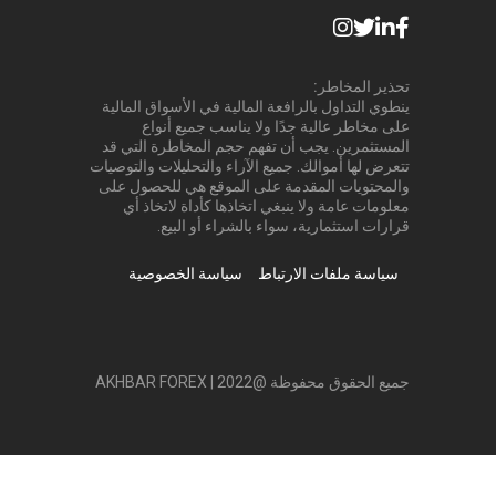
تحذير المخاطر:
ينطوي التداول بالرافعة المالية في الأسواق المالية
على مخاطر عالية جدًا ولا يناسب جميع أنواع
المستثمرين. يجب أن تفهم حجم المخاطرة التي قد
تتعرض لها أموالك. جميع الآراء والتحليلات والتوصيات
والمحتويات المقدمة على الموقع هي للحصول على
معلومات عامة ولا ينبغي اتخاذها كأداة لاتخاذ أي
قرارات استثمارية، سواء بالشراء أو البيع.
سياسة ملفات الارتباط
سياسة الخصوصية
جميع الحقوق محفوظة @2022 | AKHBAR FOREX