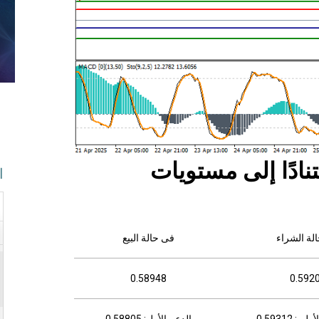
نادًا إلى مستويات
ا
لة الشراء
فى حالة البيع
0.58948
0.592
: 0.59312
الدعم الأول: 0.58805