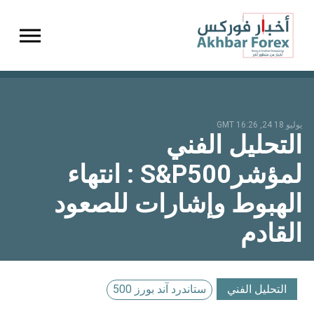
gation
يوليو 18 24, 16:26 GMT
التحليل الفني
لمؤشرS&P500 : انتهاء
الهبوط وإشارات للصعود
القادم
التحليل الفني
ستاندرد آند بورز 500