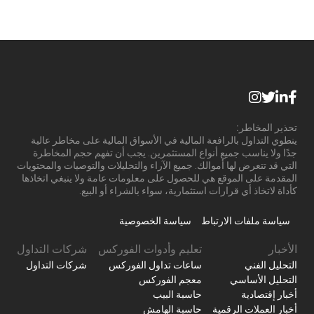
تحذير المخاطر:
ينطوي التداول بالرافعة المالية في الأسواق المالية على مخاطر عالية
جدًا ولا يناسب جميع أنواع المستثمرين. يجب أن تفهم حجم المخاطرة
التي قد تتعرض لها أموالك. جميع الآراء والتحليلات والتوصيات والمحتويات
المقدمة على الموقع هي للحصول على معلومات عامة ولا ينبغي اتخاذها
كأداة لاتخاذ أي قرارات استثمارية، سواء بالشراء أو البيع.
سياسة ملفات الارتباط
سياسة الخصوصية
الأخبار
تعليم وأدوات الفوركس
شركات التداول
التحليل الفني
ساعات تداول الفوركس
شركات التداول
التحليل الأساسي
معجم الفوركس
أخبار إقتصادية
حاسبة البيب
أخبار العملات الرقمية
حاسبة الهامش