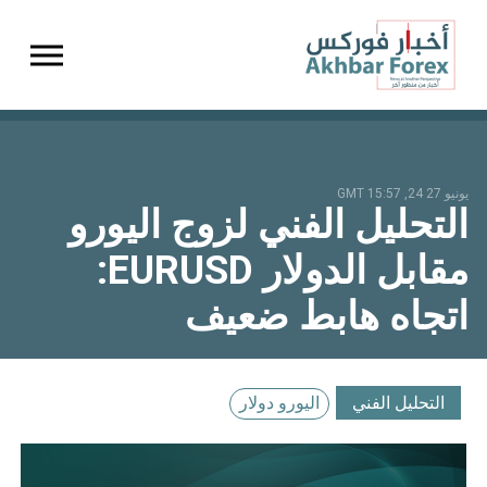
gation
يونيو 27 24, 15:57 GMT
التحليل الفني لزوج اليورو
مقابل الدولار EURUSD:
اتجاه هابط ضعيف
التحليل الفني
اليورو دولار