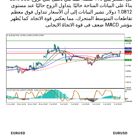
بناءً على البيانات المتاحة حاليًا. يتداول الزوج حاليًا عند مستوى
1.0812 دولار. تشير البيانات إلى أن الأسعار تتداول فوق معظم
تقاطعات المتوسط المتحرك، مما يعكس قوة الاتجاه. كما يُظهر
مؤشر MACD ضعف فى قوة الاتجاهً الايجابى.
استراتيجيات التداول استنادًا على مستو
يات
الشراء/البيع
EURUSD