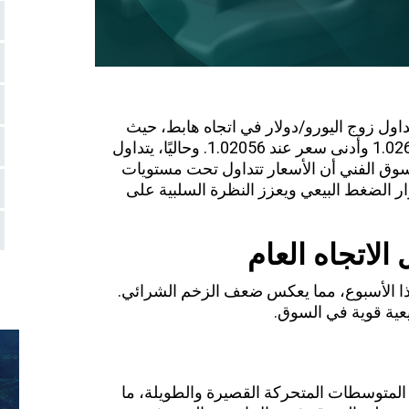
تداول زوج اليورو/دولار في اتجاه هابط، حيث
سجل الزوج أعلى سعر له حتى الآن عند 1.02683 وأدنى سعر عند 1.02056. وحاليًا، يتداول
1.. يظهر تحليل السوق الفني أن الأسعار تتداول تحت مستويات
ر الضغط البيعي ويعزز النظرة السلبية على
 الاتجاه العام
ذا الأسبوع، مما يعكس ضعف الزخم الشرائي.
عية قوية في السوق.
المتوسطات المتحركة القصيرة والطويلة، ما