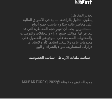
تحذير المخاطر:
ينطوي التداول بالرافعة المالية في الأسواق المالية
على مخاطر عالية جدًا ولا يناسب جميع أنواع
المستثمرين. يجب أن تفهم حجم المخاطرة التي قد
تتعرض لها أموالك. جميع الآراء والتحليلات والتوصيات
والمحتويات المقدمة على الموقع هي للحصول على
معلومات عامة ولا ينبغي اتخاذها كأداة لاتخاذ أي
قرارات استثمارية، سواء بالشراء أو البيع.
سياسة ملفات الارتباط
سياسة الخصوصية
جميع الحقوق محفوظة @2022 | AKHBAR FOREX