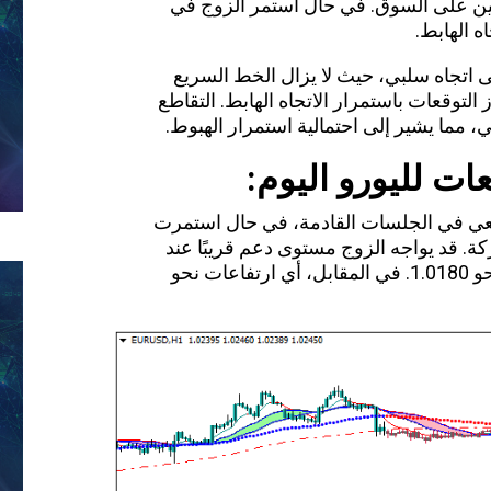
ين على السوق. في حال استمر الزوج في
ه الهابط.
ر مؤشر MACD إلى اتجاه سلبي، حيث لا يزال الخط السريع
لتوقعات باستمرار الاتجاه الهابط. التقاطع
ما يشير إلى احتمالية استمرار الهبوط.
عات لليورو اليوم
:
عي
في الجلسات القادمة، في حال استمرت
ة. قد يواجه الزوج مستوى دعم قريبًا عند
1.0200، وفي حال كسره، قد يمتد التراجع نحو 1.0180. في المقابل، أي ارتفاعات نحو