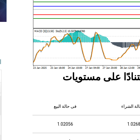
ا
نادًا على مستو
يات
لة الشراء
فى حالة البيع
1.02056
1.026