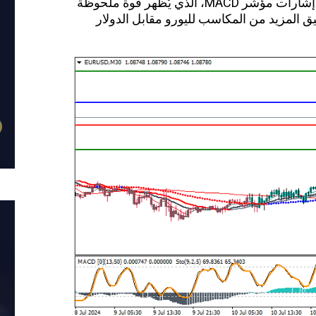
المستقبل القريب. يعزز هذا الاتجاه الإيجابي إشارات مؤشر MACD، الذي يُظهر قوة ملحوظة
ق المزيد من المكاسب لليورو مقابل الدولار