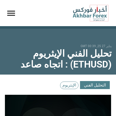
gation
يناير 27 25, 00:39 GMT
تحليل الفني الإيثريوم
(ETHUSD) : اتجاه صاعد
التحليل الفني
الإيثريوم