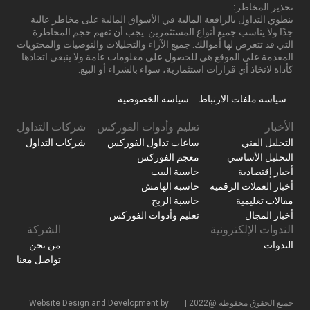
تحذير المخاطر:
ينطوي التداول بالرافعة المالية في الأسواق المالية على مخاطر عالية
جدًا ولا يناسب جميع أنواع المستثمرين. يجب أن تفهم حجم المخاطرة
التي قد تتعرض لها أموالك. جميع الآراء والتحليلات والتوصيات والمحتويات
المقدمة على الموقع هي للحصول على معلومات عامة ولا ينبغي اتخاذها
كأداة لاتخاذ أي قرارات استثمارية، سواء بالشراء أو البيع.
سياسة ملفات الارتباط
سياسة الخصوصية
الأخبار
تعليم وأدوات الفوركس
شركات التداول
التحليل الفني
ساعات تداول الفوركس
شركات التداول
التحليل الأساسي
معجم الفوركس
أخبار إقتصادية
حاسبة البيب
أخبار العملات الرقمية
حاسبة الهامش
مقالات تعليمية
حاسبة الربح
أخبار المجال
تعليم وأدوات الفوركس
الندوات الإلكترونية
الشركة
الندوات
من نحن
تواصل معنا
جميع الحقوق محفوظة @2022 |
Website Design and Development by