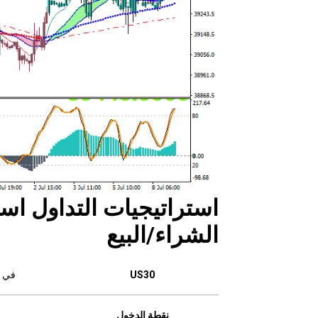
استراتيجيات التداول است
الشراء/البيع
US30
في ح
نقطة الدخول