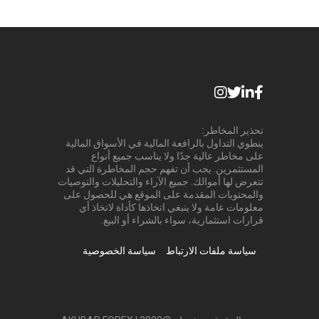
تحذير المخاطر:
ينطوي التداول بالرافعة المالية في الأسواق المالية
على مخاطر عالية جدًا ولا يناسب جميع أنواع
المستثمرين. يجب أن تفهم حجم المخاطرة التي قد
تتعرض لها أموالك. جميع الآراء والتحليلات والتوصيات
والمحتويات المقدمة على الموقع هي للحصول على
معلومات عامة ولا ينبغي اتخاذها كأداة لاتخاذ أي
قرارات استثمارية، سواء بالشراء أو البيع.
سياسة ملفات الارتباط
سياسة الخصوصية