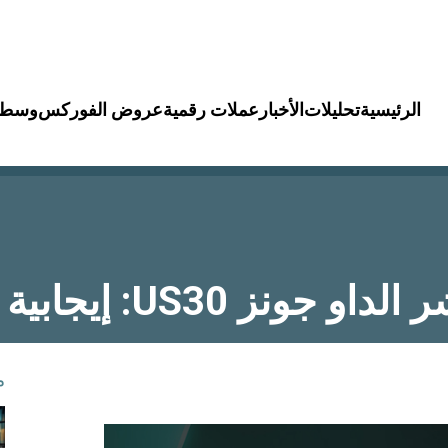
الرئيسية
تحليلات
الأخبار
عملات رقمية
عروض الفوركس
وسطا
US3: إيجابية الداو جونز
م