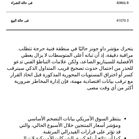
40866.8
41070.3
يتحرك مؤشر داو جونز حاليًا في منطقة فنية حرجة تتطلب
مراقبة دقيقة، إذ أن ثباته أعلى المتوسطات لا يزال يعطي
الأفضلية للسيناريو الصاعد، ولكن علامات التباطؤ الفني تدعو
للحذر من احتمال حدوث تصحيح قريب. المتداول الذكي سيترقب
كسر أو اختراق المستويات المحورية المذكورة قبل اتخاذ القرار.
مع ترقب بيانات اقتصادية مهمة، فإن إدارة المخاطر ضرورية
أكثر من أي وقت مضى.
تحليل مؤشر داو جونز اليوم : البيانات
الاقتصادية المؤثرة هذا الأسبوع
:
ينتظر
السوق الأمريكي بيانات التضخم الأساسي
ومؤشر أسعار المنتجين خلال الأسبوع الحالي، والتي
قد تؤثر على قرارات الفيدرالي المرتقبة.
كما أن نتائج أرباح كبرى الشركات الأمريكية لا تزال