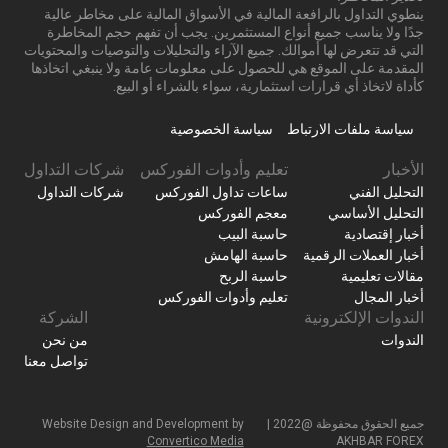
ينطوي التداول بالرافعة المالية في الأسواق المالية على مخاطر عالية
جدًا ولا يناسب جميع أنواع المستثمرين. يجب أن تفهم حجم المخاطرة
التي قد تتعرض لها أموالك. جميع الآراء والتحليلات والتوصيات والمحتويات
المقدمة على الموقع هي للحصول على معلومات عامة ولا ينبغي اتخاذها
كأداة لاتخاذ أي قرارات استثمارية، سواء بالشراء أو البيع.
سياسة ملفات الارتباط
سياسة الخصوصية
الأخبار
تعليم وأدوات الفوركس
شركات التداول
التحليل الفني
ساعات تداول الفوركس
شركات التداول
التحليل الأساسي
معجم الفوركس
أخبار إقتصادية
حاسبة البيب
أخبار العملات الرقمية
حاسبة الهامش
مقالات تعليمية
حاسبة الربح
أخبار المجال
تعليم وأدوات الفوركس
الندوات الإلكترونية
الشركة
الندوات
من نحن
تواصل معنا
جميع الحقوق محفوظة @2022 |
Website Design and Development by
Convertico Media
AKHBAR FOREX