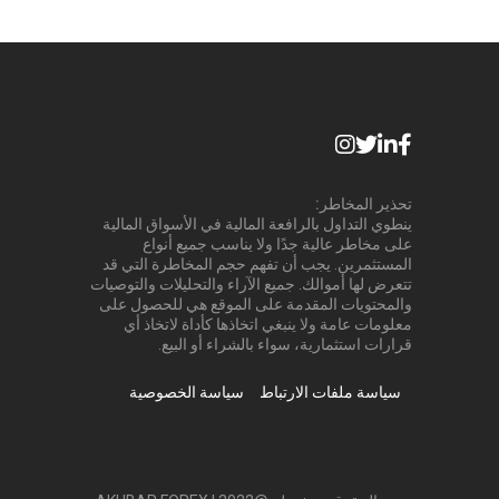
تحذير المخاطر:
ينطوي التداول بالرافعة المالية في الأسواق المالية
على مخاطر عالية جدًا ولا يناسب جميع أنواع
المستثمرين. يجب أن تفهم حجم المخاطرة التي قد
تتعرض لها أموالك. جميع الآراء والتحليلات والتوصيات
والمحتويات المقدمة على الموقع هي للحصول على
معلومات عامة ولا ينبغي اتخاذها كأداة لاتخاذ أي
قرارات استثمارية، سواء بالشراء أو البيع.
سياسة ملفات الارتباط
سياسة الخصوصية