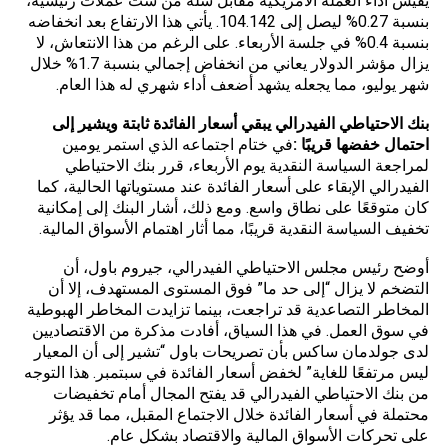
يقيس أداء العملة الأمريكية مقابل سلة من ست عملات رئيسية،
بنسبة 0.27% ليصل إلى 104.142. يأتي هذا الارتفاع بعد انخفاضه
بنسبة 0.4% في جلسة الأربعاء. على الرغم من هذا الانتعاش، لا
يزال مؤشر الدولار يعاني من انخفاض إجمالي بنسبة 1.7% خلال
شهر يوليو، مما يجعله يشهد أضعف أداء شهري له هذا العام.
بنك الاحتياطي الفيدرالي يبقي أسعار الفائدة ثابتة ويشير إلى
احتمال خفضها قريبًا
:
في ختام اجتماعه الذي استمر يومين
لمراجعة السياسة النقدية يوم الأربعاء، قرر بنك الاحتياطي
الفيدرالي الإبقاء على أسعار الفائدة عند مستوياتها الحالية، كما
كان متوقعًا على نطاق واسع. ومع ذلك، أشار البنك إلى إمكانية
تخفيف السياسة النقدية قريبًا، مما أثار اهتمام الأسواق المالية.
أوضح رئيس مجلس
الاحتياطي الفيدرالي
، جيروم باول، أن
التضخم لا يزال “إلى حد ما” فوق المستوى المستهدف، إلا أن
المخاطر التصاعدية قد تراجعت، بينما تزايدت المخاطر الهبوطية
في سوق العمل. في هذا السياق، أفادت مذكرة من الاقتصاديين
لدى جولدمان ساكس بأن تصريحات باول “تشير إلى أن المعيار
ليس مرتفعًا للغاية” لخفض أسعار الفائدة في سبتمبر. هذا التوجه
من بنك الاحتياطي الفيدرالي قد يفتح المجال أمام تخفيضات
محتملة في أسعار الفائدة خلال الاجتماع المقبل، مما قد يؤثر
على تحركات الأسواق المالية والاقتصاد بشكل عام.