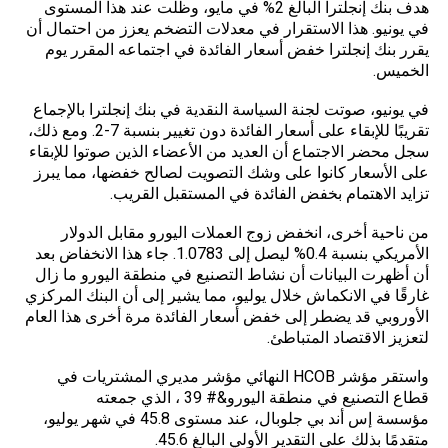
هدف بنك إنجلترا البالغ 2% في مايو، وظلت عند هذا المستوى
في يونيو. هذا الاستقرار في معدلات التضخم يعزز من احتمال أن
يقرر بنك إنجلترا خفض أسعار الفائدة في اجتماعه المقرر يوم
الخميس.
في يونيو، صوتت لجنة السياسة النقدية في بنك إنجلترا بالإجماع
تقريبًا للإبقاء على أسعار الفائدة دون تغيير بنسبة 7-2. ومع ذلك،
سجل محضر الاجتماع أن العديد من الأعضاء الذين صوتوا للإبقاء
على الأسعار كانوا على وشك التصويت لصالح خفضها، مما يبرز
تزايد الاهتمام بخفض الفائدة في المستقبل القريب.
من ناحية أخرى، انخفض زوج العملات اليورو مقابل الدولار
الأمريكي بنسبة 0.4% ليصل إلى 1.0783. جاء هذا الانخفاض بعد
أن أظهرت البيانات أن نشاط التصنيع في منطقة اليورو ما زال
غارقًا في الانكماش خلال يوليو، مما يشير إلى أن البنك المركزي
الأوروبي قد يضطر إلى خفض أسعار الفائدة مرة أخرى هذا العام
لتعزيز الاقتصاد المتباطئ.
واستقر مؤشر HCOB النهائي مؤشر مديري المشتريات في
قطاع التصنيع في منطقة اليورو&# 39 ، الذي جمعته
مؤسسة إس أند بي جلوبال، عند مستوى 45.8 في شهر يوليو،
متقدمًا بذلك على التقدير الأولي البالغ 45.6.