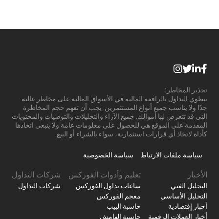
تحذير المخاطر:
ينطوي التداول بالرافعة المالية في الأسواق المالية على مخاطر عالية
جدًا ولا يناسب جميع أنواع المستثمرين. يجب أن تفهم حجم المخاطرة
التي قد تتعرض لها أموالك. جميع الآراء والتحليلات والتوصيات والمحتويات
المقدمة على الموقع هي للحصول على معلومات عامة ولا ينبغي اتخاذها
كأداة لاتخاذ أي قرارات استثمارية، سواء بالشراء أو البيع.
سياسة ملفات الارتباط
سياسة الخصوصية
الأخبار
تعليم وأدوات الفوركس
شركات التداول
التحليل الفني
ساعات تداول الفوركس
شركات التداول
التحليل الأساسي
معجم الفوركس
أخبار إقتصادية
حاسبة البيب
أخبار العملات الرقمية
حاسبة الهامش