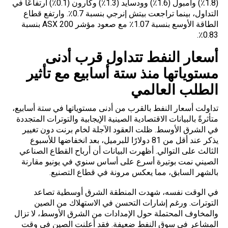
(1.8٪) وأمبول (1.6٪) وودسايد (1.3٪) وكارون (0.1٪) ارتفاعًا في
التداول، بينما تراجعت بيتش إنرجي بنسبة 0.7٪. وارتفع قطاع
الطاقة الأوسع بنسبة 1.07٪ مع صعود مؤشر ASX 200 بنسبة
0.83٪.
أسعار النفط تتداول قرب أدنى
مستوياتها منذ ستة أسابيع مع تأثير
الطلب العالمي
تداولت أسعار النفط بالقرب من أدنى مستوياتها في ستة أسابيع،
متأثرةً بالبيانات الاقتصادية الصينية الإيجابية والتوترات المتجددة
في الشرق الأوسط. ظلت العقود الآجلة لخام برنت دون تغيير
يذكر عند أقل من 81 دولارًا للبرميل، بعد انخفاضها للأسبوع
الثالث على التوالي. أظهرت البيانات أن أرباح القطاع الصناعي
الصيني نمت بوتيرة أسرع على أساس سنوي في يونيو مقارنة
بالشهر السابق، مما يعكس مرونة في قطاع التصنيع.
في الوقت نفسه، شهدت المنطقة الشرق أوسطية تصاعد
التوترات. ورغم إشارات التحسن في الاستهلاك من الصين
والمخاوف المحتملة حول الإمدادات من الشرق الأوسط، لا تزال
المشاعر في سوق النفط ضعيفة. فقد أعلنت الصين في وقت