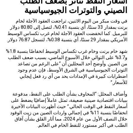
أسعار النفط تتأثر بضعف الطلب
الصيني والتوترات الجيوسياسية
في وقت مبكر من اليوم الاثنين، تراجعت العقود الآجلة لخام
برنت بمقدار 33 سنتًا، أي بنسبة 0.41%، لتصل إلى 80.80 دولار
للبرميل. كما انخفضت العقود الآجلة لخام غرب تكساس الوسيط
الأمريكي بمقدار 29 سنتًا، أي بنسبة 0.38%، لتسجل 76.87 دولار.
شهد خام برنت وخام غرب تكساس الوسيط انخفاضًا بنسبة 1.8%
و3.7% على التوالي خلال الأسبوع الماضي، بسبب ضعف الطلب
من الصين. وأوضح أحد المحللين أن “على الرغم من تصاعد
التوترات الجيوسياسية في الشرق الأوسط، فإن عدم وجود
اضطرابات كبيرة في الإمدادات يحد من أي رد فعل إيجابي
للأسعار.”
وأضاف المحلل: “المخاوف بشأن الطلب على النفط، مدفوعة
ببيانات اقتصادية صينية ضعيفة، تمثل عاملاً إضافيًا يضغط على
أسعار النفط في الوقت الحالي.” حيث أظهرت البيانات الأخيرة
انخفاضًا بنسبة 11% في إجمالي واردات الصين من زيت الوقود
خلال النصف الأول من عام 2024، مما أثار القلق بشأن آفاق
الطلب في أكبر مستورد للنفط الخام في العالم.