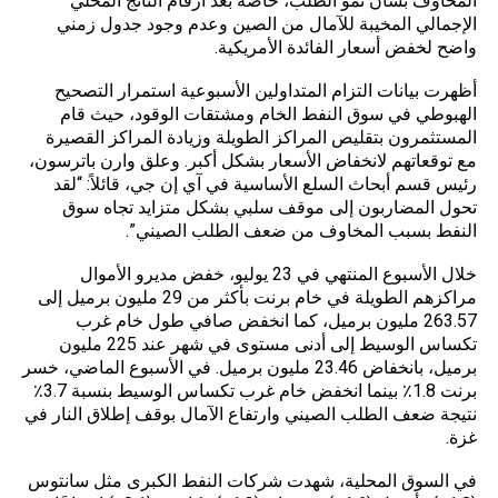
المخاوف بشأن نمو الطلب، خاصة بعد أرقام الناتج المحلي
الإجمالي المخيبة للآمال من الصين وعدم وجود جدول زمني
واضح لخفض أسعار الفائدة الأمريكية.
أظهرت بيانات التزام المتداولين الأسبوعية استمرار التصحيح
الهبوطي في سوق النفط الخام ومشتقات الوقود، حيث قام
المستثمرون بتقليص المراكز الطويلة وزيادة المراكز القصيرة
مع توقعاتهم لانخفاض الأسعار بشكل أكبر. وعلق وارن باترسون،
رئيس قسم أبحاث السلع الأساسية في آي إن جي، قائلاً: “لقد
تحول المضاربون إلى موقف سلبي بشكل متزايد تجاه سوق
النفط بسبب المخاوف من ضعف الطلب الصيني”.
خلال الأسبوع المنتهي في 23 يوليو، خفض مديرو الأموال
مراكزهم الطويلة في خام برنت بأكثر من 29 مليون برميل إلى
263.57 مليون برميل، كما انخفض صافي طول خام غرب
تكساس الوسيط إلى أدنى مستوى في شهر عند 225 مليون
برميل، بانخفاض 23.46 مليون برميل. في الأسبوع الماضي، خسر
برنت 1.8٪ بينما انخفض خام غرب تكساس الوسيط بنسبة 3.7٪
نتيجة ضعف الطلب الصيني وارتفاع الآمال بوقف إطلاق النار في
غزة.
في السوق المحلية، شهدت شركات النفط الكبرى مثل سانتوس