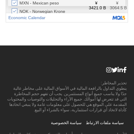
تحذير المخاطر:
ينطوي التداول بالرافعة المالية في الأسواق المالية على مخاطر عالية
جدًا ولا يناسب جميع أنواع المستثمرين. يجب أن تفهم حجم المخاطرة
التي قد تتعرض لها أموالك. جميع الآراء والتحليلات والتوصيات والمحتويات
المقدمة على الموقع هي للحصول على معلومات عامة ولا ينبغي اتخاذها
كأداة لاتخاذ أي قرارات استثمارية، سواء بالشراء أو البيع.
سياسة ملفات الارتباط
سياسة الخصوصية