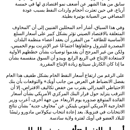
سابق من هذا الشهر عن أضعف نمو اقتصادي لها في خمسة
أرباع، في حين تعثرت أحجام واردات النفط بسبب عودة
المصافي من الصيانة بوتيرة بطيئة.
وفي هذا السياق، أشار أحد المحللين الفنيين إلى أن “المخاوف
المتعلقة بالاقتصاد الصيني تؤثر بشكل كبير على أسعار السلع
الأساسية للطاقة.” من المقرر أن يعقد أعضاء منظمة البلدان
المصدرة للبترول وحلفاؤها اجتماعًا عبر الإنترنت يوم الخميس،
ولكن من غير المرجح أن يقدموا توصيات بشأن خططهم الأولية
لاستعادة الإنتاج في الربع الرابع. ويبدو أن السوق منقسمة بشأن
ما إذا كان الكارتل سيتابع زيادة الإنتاج المقررة.
على الرغم من ارتفاع أسعار النفط الخام بشكل طفيف هذا العام
بفضل الانضباط في العرض من جانب
أوبك
+ والتوقعات بأن بنك
الاحتياطي الفيدرالي يقترب من خفض تكاليف الاقتراض، إلا أن
الترقب يتزايد حول قرار البنك المركزي الأمريكي بشأن أسعار
الفائدة المتوقع صدوره يوم الأربعاء. من جهة أخرى، أعرب وزير
الخارجية الأمريكي أنتوني بلينكن عن “مخاوف جدية” بشأن نتائج
الانتخابات في فنزويلا، بعد إعادة انتخاب نيكولاس مادورو رئيسًا
للبلاد العضو في أوبك لفترة ولاية سادسة.