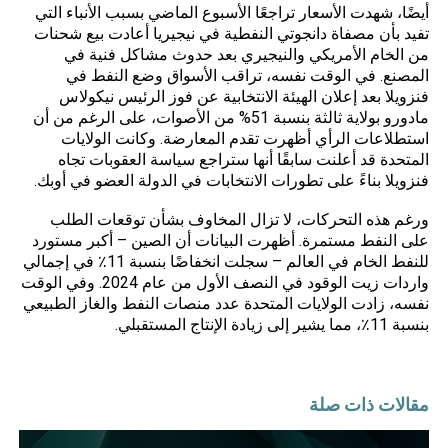
أيضًا، شهدت الأسعار تراجعًا الأسبوع الماضي بسبب الأنباء التي
تفيد بأن مصفاة دانجوتي النفطية في نيجيريا أعادت بيع شحنات
من الخام الأمريكي والنيجيري بعد حدوث مشاكل فنية في
المصنع. في الوقت نفسه، تراقب الأسواق وضع النفط في
فنزويلا بعد إعلان الهيئة الانتخابية عن فوز الرئيس نيكولاس
مادورو بولاية ثالثة بنسبة 51% من الأصوات، على الرغم من أن
استطلاعات الرأي أظهرت تقدم المعارضة. وكانت الولايات
المتحدة قد أعلنت سابقًا أنها ستراجع سياسة العقوبات تجاه
فنزويلا بناءً على تطورات الانتخابات في الدولة العضو في أوبك.
ورغم هذه التحركات، لا تزال المخاوف بشأن توقعات الطلب
على النفط مستمرة. أظهرت البيانات أن الصين – أكبر مستورد
للنفط الخام في العالم – سجلت انخفاضًا بنسبة 11٪ في إجمالي
واردات زيت الوقود في النصف الأول من عام 2024. وفي الوقت
نفسه، زادت الولايات المتحدة عدد منصات النفط والغاز الطبيعي
بنسبة 11٪، مما يشير إلى زيادة الإنتاج المستقبلي.
مقالات ذات صلة