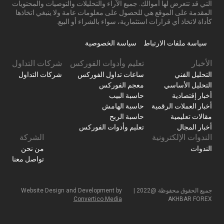
التي قد تتعرض لها أموالك. جميع الآراء والتحليلات والتوصيات والمحتويات
المقدمة على الموقع هي للحصول على معلومات عامة ولا ينبغي اتخاذها
كأداة لاتخاذ أي قرارات استثمارية، سواء بالشراء أو البيع.
سياسة ملفات الارتباط
سياسة الخصوصية
الأخبار
تعليم وأدوات الفوركس
شركات التداول
التحليل الفني
ساعات تداول الفوركس
شركات التداول
التحليل الأساسي
معجم الفوركس
أخبار إقتصادية
حاسبة البيب
أخبار العملات الرقمية
حاسبة الهامش
مقالات تعليمية
حاسبة الربح
أخبار المجال
تعليم وأدوات الفوركس
الندوات الإلكترونية
الشركة
الندوات
من نحن
تواصل معنا
جميع الحقوق محفوظة @2022 |
Website Design and Development by
Convertico Media
AKHBAR FOREX