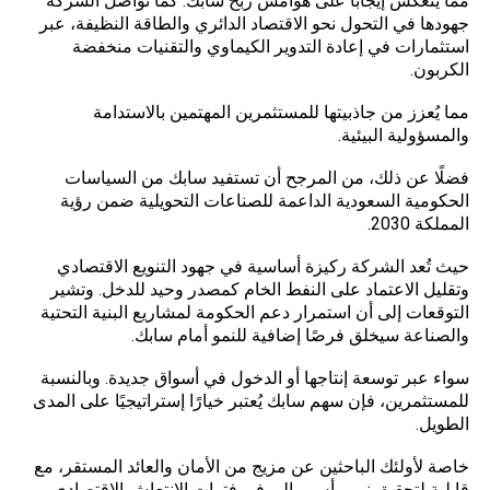
مما ينعكس إيجابًا على هوامش ربح سابك. كما تواصل الشركة
جهودها في التحول نحو الاقتصاد الدائري والطاقة النظيفة، عبر
استثمارات في إعادة التدوير الكيماوي والتقنيات منخفضة
الكربون.
مما يُعزز من جاذبيتها للمستثمرين المهتمين بالاستدامة
والمسؤولية البيئية.
فضلًا عن ذلك، من المرجح أن تستفيد سابك من السياسات
الحكومية السعودية الداعمة للصناعات التحويلية ضمن رؤية
المملكة 2030.
حيث تُعد الشركة ركيزة أساسية في جهود التنويع الاقتصادي
وتقليل الاعتماد على النفط الخام كمصدر وحيد للدخل. وتشير
التوقعات إلى أن استمرار دعم الحكومة لمشاريع البنية التحتية
والصناعة سيخلق فرصًا إضافية للنمو أمام سابك.
سواء عبر توسعة إنتاجها أو الدخول في أسواق جديدة. وبالنسبة
للمستثمرين، فإن سهم سابك يُعتبر خيارًا إستراتيجيًا على المدى
الطويل.
خاصة لأولئك الباحثين عن مزيج من الأمان والعائد المستقر، مع
قابلية لتحقيق نمو رأس مالي في فترات الانتعاش الاقتصادي