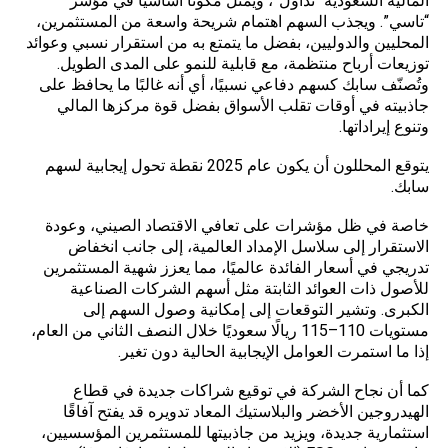
المالية السعودية “تداول”، ويمثّل مكونًا أساسيًا في مؤشر
“تاسي”. ويجذب السهم اهتمام شريحة واسعة من المستثمرين،
المحليين والدوليين، بفضل ما يتمتع به من استقرار نسبي وعوائد
توزيعات أرباح منتظمة، مع قابلية للنمو على المدى الطويل.
وتُصنّف سابك كسهم دفاعي نسبيًا، أي أنه غالبًا ما يحافظ على
جاذبيته في أوقات تقلب الأسواق بفضل قوة مركزها المالي
وتنوع إيراداتها.
يتوقع المحللون أن يكون عام 2025 نقطة تحول إيجابية لسهم
سابك.
خاصة في ظل مؤشرات على تعافي
الاقتصاد الصيني
، وعودة
الاستقرار إلى سلاسل الإمداد العالمية، إلى جانب انخفاض
تدريجي في أسعار الفائدة عالميًا، مما يعزز شهية المستثمرين
للأصول ذات العوائد الثابتة مثل أسهم الشركات الصناعية
الكبرى. وتشير التوقعات إلى إمكانية وصول السهم إلى
مستويات 110–115 ريالًا سعوديًا خلال النصف الثاني من العام،
إذا ما استمرت العوامل الإيجابية الحالية دون تغير.
كما أن نجاح الشركة في توقيع شراكات جديدة في قطاع
الهيدروجين الأخضر والبلاستيك المعاد تدويره قد يفتح آفاقًا
استثمارية جديدة، ويزيد من جاذبيتها للمستثمرين المؤسسيين،