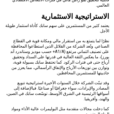
العالمي.
الاستراتيجية الاستثمارية
يعتمد كثير من المستثمرين على سهم سابك كأداة استثمار طويلة
الأجل.
نظرًا لما يتمتع به من استقرار مالي ومكانة قوية في القطاع
الصناعي. وتُعد الشركة من القلائل الذين استطاعوا المحافظة
على تصنيف ائتماني مرتفع (A1/A+ حسب موديز وستاندرد آند
بورز)، ما يعكس الثقة العالية في قدرتها على السداد وتحقيق
أرباح حتى في فترات الركود. كما تحتفظ سابك بسيولة قوية،
وتوازن بين توزيعات الأرباح والإنفاق الرأسمالي، مما يعزز من
جاذبيتها للمستثمرين المحافظين.
وقد تبنّت الشركة خلال السنوات الأخيرة استراتيجية تنويع
المصادر والإيرادات، سواء جغرافيًا أو صناعيًا. فبالإضافة إلى
أسواقها الرئيسية في الشرق الأوسط، توسّعت سابك في الصين،
والهند، وأفريقيا.
كما دخلت مجالات متقدمة مثل البوليمرات عالية الأداء ومواد