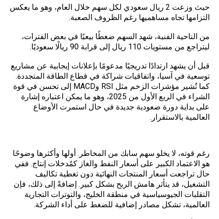
حيث وزعت 2 ريال سعودي لكل سهم خلال العام، وهو ما يعكس
التزامها تجاه مساهميها رغم الظروف الصعبة.
من الناحية الفنية، شهد السهم ضغطًا بيعيًا في بعض الفترات،
ليتراجع من مستويات 110 ريال إلى قرابة 90 ريالًا سعوديًا.
قبل أن يشهد ارتدادًا تدريجيًا مدعومًا بإعلانات إيجابية عن مشاريع
توسعية في آسيا، واتفاقيات شراكة في قطاع الطاقة المتجددة.
كما تُشير مؤشرات الزخم مثل RSI وMACD إلى تحسن في قوة
الشراء في الربع الأول من 2025، وهو ما يمكن اعتباره إشارة
على بداية دورة صعودية جديدة في حال استمرت الأوضاع
العالمية بالاستقرار.
المخاطر المرتبطة بسهم سابك وكيفية إدارتها
رغم قوته، لا يخلو سهم سابك من المخاطر. أولها وأكثرها وضوحًا
هو الاعتماد الكبير على أسعار النفط والغاز كمُدخلات إنتاج. ففي
حال تراجعت أسعار المنتجات النهائية دون تغطية تكاليف
التشغيل، قد يتأثر هامش الربح بشكل كبير. إضافةً إلى ذلك، فإن
التقلبات الجيوسياسية في منطقة الخليج، والتوترات التجارية
العالمية، تشكل مصادر إضافية للضغط على أداء الشركة.