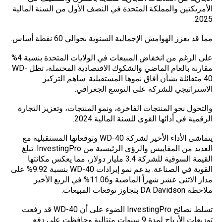
الأمريكتين والمملكة المتحدة في النصف الأول من السنة المالية
2025.
مما قد يعزز الهوامش الإجمالية السنوية بحوالي 60 نقطة أساس.
على الرغم من انخفاض المبيعات في الولايات المتحدة بنسبة 4%
مقارنة بالعام الماضي والشكوك الاقتصادية المحتملة، تظل WD-
40 متفائلة بشأن آفاق نموها المستقبلية. ساهم التركيز
الاستراتيجي للشركة على التوسع الجغرافي.
والتحول نحو المنتجات الفاخرة، ونمو المنتجات، وتعزيز التجارة
الرقمية في أدائها القوي للسنة المالية 2024.
يتماشى الأداء الأخير لشركة WD-40 وتوقعاتها المستقبلية مع
العديد من المقاييس والرؤى الرئيسية من InvestingPro. تبلغ
القيمة السوقية للشركة 3.4 مليار دولار، مما يعكس مكانتها
القوية في الصناعة. يدعم نمو إيرادات WD-40 بنسبة 9.92% على
مدار الاثني عشر شهراً الماضية و11.06% في الربع الأخير
ملاحظة DA Davidson بتجاوز توقعات المبيعات.
تسلط نصائح InvestingPro الضوء على أن WD-40 قد رفعت
توزيعات الأرباح لمدة 9 سنوات متتالية وحافظت على دفع