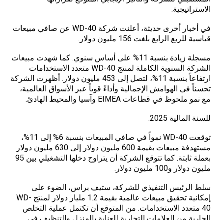
الاستراتيجية.
في أخبار أخرى حديثة، أعلنت شركة WD-40 عن صافي مبيعات
قياسية للربع الرابع بلغت 156 مليون دولار.
مسجلة زيادة بنسبة 11% على أساس سنوي. كما شهدت مبيعات
الشركة السنوية الكاملة لمنتج WD-40 متعدد الاستخدامات
ارتفاعاً بنسبة 11%، لتصل إلى 453 مليون دولار. أظهرت الشركة
تحسناً في الهوامش الإجمالية وأداءً قوياً عبر الأسواق العالمية،
مع نمو ملحوظ في قطاعات EIMEA وآسيا والمحيط الهادئ.
للسنة المالية 2025.
توقعت WD-40 نمواً في صافي المبيعات بنسبة 6% إلى 11%،
مستهدفة مبيعات بقيمة 600 مليون دولار إلى 630 مليون دولار
بعملة ثابتة. كما تتوقع الشركة أن يتراوح دخلها التشغيلي بين 95
مليون دولار و100 مليون دولار.
سلط الرئيس التنفيذي للشركة، ستيف براس، الضوء على
إمكانية تحقيق مبيعات عالمية بقيمة 1.2 مليار دولار لمنتج WD-
40 متعدد الاستخدامات. من المتوقع أن تكتمل عملية التخلص
الجارية من العلامات التجارية للعناية بالمنزل والتنظيف في