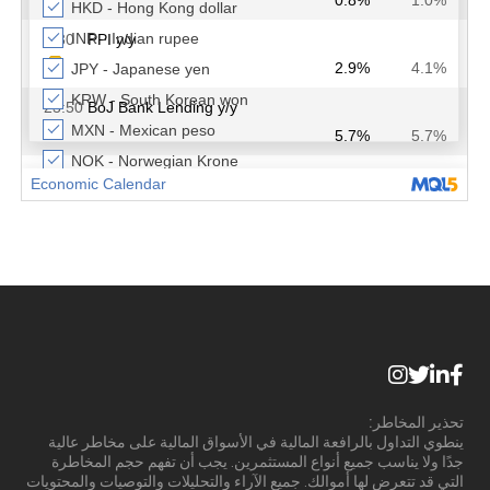
تحذير المخاطر:
ينطوي التداول بالرافعة المالية في الأسواق المالية على مخاطر عالية
جدًا ولا يناسب جميع أنواع المستثمرين. يجب أن تفهم حجم المخاطرة
التي قد تتعرض لها أموالك. جميع الآراء والتحليلات والتوصيات والمحتويات