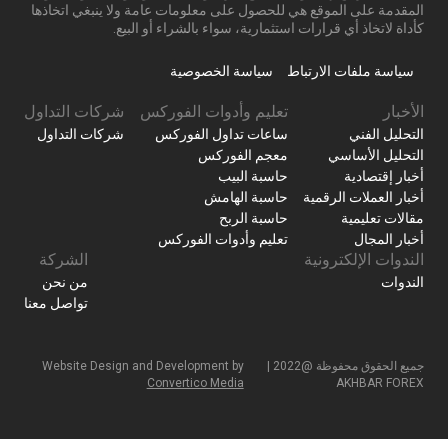
المقدمة على الموقع هي للحصول على معلومات عامة ولا ينبغي اتخاذها
كأداة لاتخاذ أي قرارات استثمارية، سواء بالشراء أو البيع.
سياسة ملفات الارتباط
سياسة الخصوصية
الأخبار
تعليم وأدوات الفوركس
شركات التداول
التحليل الفني
ساعات تداول الفوركس
شركات التداول
التحليل الأساسي
معجم الفوركس
أخبار إقتصادية
حاسبة البيب
أخبار العملات الرقمية
حاسبة الهامش
مقالات تعليمية
حاسبة الربح
أخبار المجال
تعليم وأدوات الفوركس
الندوات الإلكترونية
الشركة
الندوات
من نحن
تواصل معنا
جميع الحقوق محفوظة @2022 |
Website Design and Development by
Convertico Media
AKHBAR FOREX