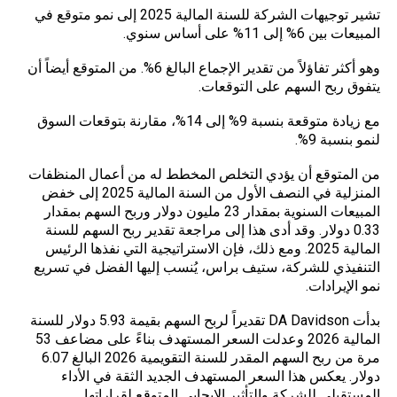
تشير توجيهات الشركة للسنة المالية 2025 إلى نمو متوقع في
المبيعات بين 6% إلى 11% على أساس سنوي.
وهو أكثر تفاؤلاً من تقدير الإجماع البالغ 6%. من المتوقع أيضاً أن
يتفوق ربح السهم على التوقعات.
مع زيادة متوقعة بنسبة 9% إلى 14%، مقارنة بتوقعات السوق
لنمو بنسبة 9%.
من المتوقع أن يؤدي التخلص المخطط له من أعمال المنظفات
المنزلية في النصف الأول من السنة المالية 2025 إلى خفض
المبيعات السنوية بمقدار 23 مليون دولار وربح السهم بمقدار
0.33 دولار. وقد أدى هذا إلى مراجعة تقدير ربح السهم للسنة
المالية 2025. ومع ذلك، فإن الاستراتيجية التي نفذها الرئيس
التنفيذي للشركة، ستيف براس، يُنسب إليها الفضل في تسريع
نمو الإيرادات.
بدأت DA Davidson تقديراً لربح السهم بقيمة 5.93 دولار للسنة
المالية 2026 وعدلت السعر المستهدف بناءً على مضاعف 53
مرة من ربح السهم المقدر للسنة التقويمية 2026 البالغ 6.07
دولار. يعكس هذا السعر المستهدف الجديد الثقة في الأداء
المستقبلي للشركة والتأثير الإيجابي المتوقع لقراراتها