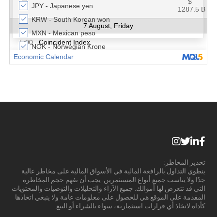
تحذير المخاطر:
ينطوي التداول بالرافعة المالية في الأسواق المالية على مخاطر عالية
جدًا ولا يناسب جميع أنواع المستثمرين. يجب أن تفهم حجم المخاطرة
التي قد تتعرض لها أموالك. جميع الآراء والتحليلات والتوصيات والمحتويات
المقدمة على الموقع هي للحصول على معلومات عامة ولا ينبغي اتخاذها
كأداة لاتخاذ أي قرارات استثمارية، سواء بالشراء أو البيع.