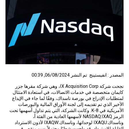
المصدر :
انفيستينج
تم النشر 06/08/2024, 00:39
نجحت شركة IX Acquisition Corp، وهي شركة مقرها جزر
كايمان متخصصة في
خدمات
الاتصالات، في استعادة الامتثال
لمتطلبات الإدراج في بورصة ناسداك، وفقًا لما جاء في الإيداع
الأخير الذي تم تقديمه إلى لجنة الأوراق المالية والبورصات
الأمريكية في 8-K. وكانت الشركة، التي يتم تداول أسهمها تحت
الرمز NASDAQ:IXAQ لأسهمها العادية من الفئة أ،
وناسداك:IXAQU لوحداتها، وناسداك:IXAQW لأذون الاسترداد
القابلة للاسترداد، قد واجهت شطبًا محتملاً بسبب نقص في