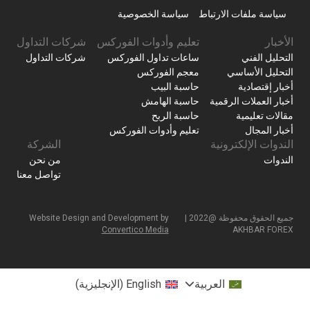
سياسة ملفات الارتباط
سياسة الخصوصية
الأخبار
تعليم وأدوات الفوركس
شركات التداول
التحليل الفني
ساعات تداول الفوركس
شركات التداول
التحليل الأساسي
معجم الفوركس
أخبار إقتصادية
حاسبة البيب
أخبار العملات الرقمية
حاسبة الهامش
مقالات تعليمية
حاسبة الربح
أخبار المجال
تعليم وأدوات الفوركس
الندوات الإلكترونية
الشركة
الندوات
من نحن
تواصل معنا
جميع الحقوق محفوظة @2022 |
Website Design and Development by
Convertico Media
AKHBAR FOREX
العربية
English
(
الإنجليزية
)