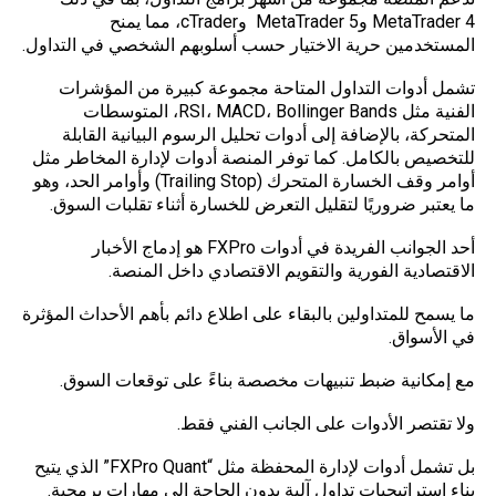
MetaTrader 4 وMetaTrader 5 وcTrader، مما يمنح
المستخدمين حرية الاختيار حسب أسلوبهم الشخصي في التداول.
تشمل أدوات التداول المتاحة مجموعة كبيرة من المؤشرات
الفنية مثل RSI، MACD، Bollinger Bands، المتوسطات
المتحركة، بالإضافة إلى أدوات تحليل الرسوم البيانية القابلة
للتخصيص بالكامل. كما توفر المنصة أدوات لإدارة المخاطر مثل
أوامر وقف الخسارة المتحرك (Trailing Stop) وأوامر الحد، وهو
ما يعتبر ضروريًا لتقليل التعرض للخسارة أثناء
تقلبات السوق
.
أحد الجوانب الفريدة في أدوات FXPro هو إدماج الأخبار
الاقتصادية الفورية والتقويم الاقتصادي داخل المنصة.
ما يسمح للمتداولين بالبقاء على اطلاع دائم بأهم الأحداث المؤثرة
في الأسواق.
مع إمكانية ضبط تنبيهات مخصصة بناءً على توقعات السوق.
ولا تقتصر الأدوات على الجانب الفني فقط.
بل تشمل أدوات لإدارة المحفظة مثل “FXPro Quant” الذي يتيح
بناء استراتيجيات تداول آلية بدون الحاجة إلى مهارات برمجية.