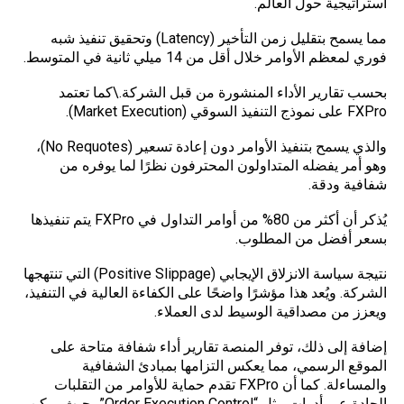
استراتيجية حول العالم.
مما يسمح بتقليل زمن التأخير (Latency) وتحقيق تنفيذ شبه
فوري لمعظم الأوامر خلال أقل من 14 ميلي ثانية في المتوسط.
بحسب تقارير الأداء المنشورة من قبل الشركة.\كما تعتمد
FXPro على نموذج التنفيذ السوقي (Market Execution).
والذي يسمح بتنفيذ الأوامر دون إعادة تسعير (No Requotes)،
وهو أمر يفضله المتداولون المحترفون نظرًا لما يوفره من
شفافية ودقة.
يُذكر أن أكثر من 80% من أوامر التداول في FXPro يتم تنفيذها
بسعر أفضل من المطلوب.
نتيجة سياسة الانزلاق الإيجابي (Positive Slippage) التي تنتهجها
الشركة. ويُعد هذا مؤشرًا واضحًا على الكفاءة العالية في التنفيذ،
ويعزز من مصداقية الوسيط لدى العملاء.
إضافة إلى ذلك، توفر المنصة تقارير أداء شفافة متاحة على
الموقع الرسمي، مما يعكس التزامها بمبادئ الشفافية
والمساءلة. كما أن FXPro تقدم حماية للأوامر من التقلبات
الحادة عبر أدوات مثل “Order Execution Control”، حيث يمكن