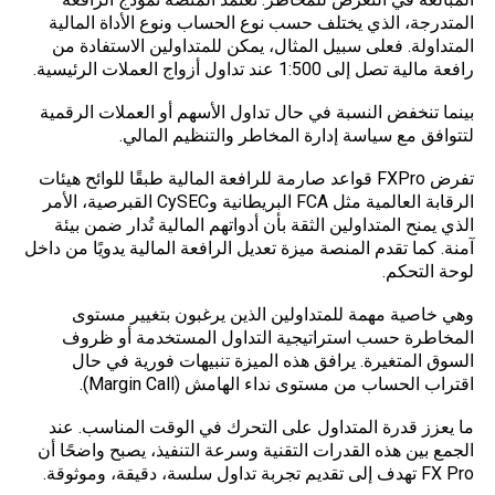
المتدرجة، الذي يختلف حسب نوع الحساب ونوع الأداة المالية
المتداولة. فعلى سبيل المثال، يمكن للمتداولين الاستفادة من
رافعة مالية تصل إلى 1:500 عند تداول أزواج العملات الرئيسية.
بينما تنخفض النسبة في حال تداول
الأسهم
أو العملات الرقمية
لتتوافق مع سياسة إدارة المخاطر والتنظيم المالي.
تفرض FXPro قواعد صارمة للرافعة المالية طبقًا للوائح هيئات
الرقابة العالمية مثل FCA البريطانية وCySEC القبرصية، الأمر
الذي يمنح المتداولين الثقة بأن أدواتهم المالية تُدار ضمن بيئة
آمنة. كما تقدم المنصة ميزة تعديل الرافعة المالية يدويًا من داخل
لوحة التحكم.
وهي خاصية مهمة للمتداولين الذين يرغبون بتغيير مستوى
المخاطرة حسب استراتيجية التداول المستخدمة أو ظروف
السوق المتغيرة. يرافق هذه الميزة تنبيهات فورية في حال
اقتراب الحساب من مستوى نداء الهامش (Margin Call).
ما يعزز قدرة المتداول على التحرك في الوقت المناسب. عند
الجمع بين هذه القدرات التقنية وسرعة التنفيذ، يصبح واضحًا أن
FX Pro تهدف إلى تقديم تجربة تداول سلسة، دقيقة، وموثوقة.