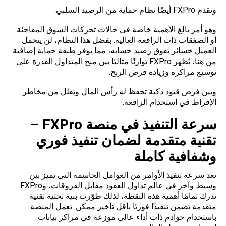
وتقدم FXPro أيضًا نظام حماية من الرصيد السلبي.
وهو أمر بالغ الأهمية خاصة في حالات تحركات السوق المفاجئة
أو الصفقات ذات الرافعة العالية. بفضل هذا النظام، لن يتحمل
العميل خسائر تفوق رصيد حسابه، مما يوفر طبقة حماية إضافية.
من هنا، تُظهر FXPro توازنًا مثاليًا بين منح المتداول القدرة على
توسيع مراكزه وزيادة فرص الربح.
وبين فرض قيود ذكية تحفظ له رأس المال وتقلل من مخاطر
الإفراط في استخدام الرافعة.
سرعة التنفيذ في
منصة FXPro –
تقنية متقدمة لضمان تنفيذ فوري
وشفافية كاملة
تعد سرعة تنفيذ الأوامر من العوامل الحاسمة التي تميز بين
وسيط وآخر في عالم تداول العقود مقابل الفروقات، وFXPro
تدرك تمامًا أهمية هذه النقطة، لذلك طوّرت بنية تحتية تقنية
متقدمة تضمن تنفيذًا فوريًا بأقل تأخير ممكن. تعمل المنصة
باستخدام خوادم ذات أداء عالي موزعة في مراكز بيانات