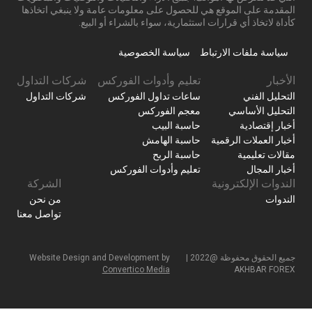
المقدمة على الموقع هي للحصول على معلومات عامة ولا ينبغي اتخاذها
كأداة لاتخاذ أي قرارات استثمارية، سواء بالشراء أو البيع.
سياسة ملفات الارتباط
سياسة الخصوصية
الأخبار
تعليم وأدوات الفوركس
شركات التداول
التحليل الفني
ساعات تداول الفوركس
شركات التداول
التحليل الأساسي
معجم الفوركس
أخبار إقتصادية
حاسبة البيب
أخبار العملات الرقمية
حاسبة الهامش
مقالات تعليمية
حاسبة الربح
أخبار المجال
تعليم وأدوات الفوركس
الندوات الإلكترونية
الشركة
الندوات
من نحن
تواصل معنا
جميع الحقوق محفوظة @2022 |
Website Design and Development by
Convertico Media
AKHBAR FOREX