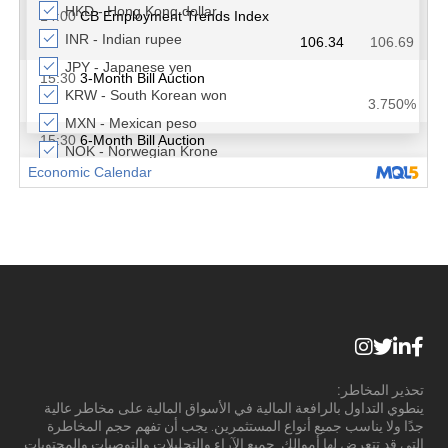
تحذير المخاطر:
ينطوي التداول بالرافعة المالية في الأسواق المالية على مخاطر عالية
جدًا ولا يناسب جميع أنواع المستثمرين. يجب أن تفهم حجم المخاطرة
التي قد تتعرض لها أموالك. جميع الآراء والتحليلات والتوصيات والمحتويات