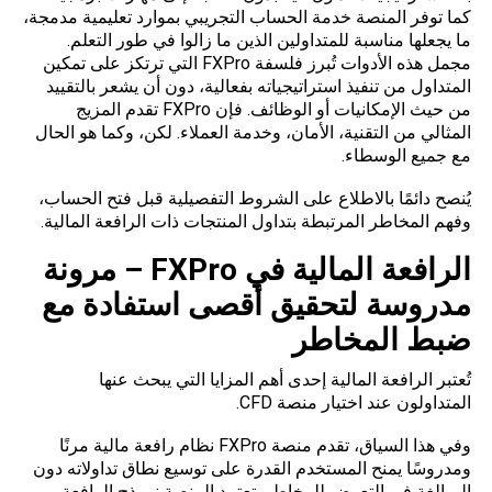
كما توفر المنصة خدمة الحساب التجريبي بموارد تعليمية مدمجة،
ما يجعلها مناسبة للمتداولين الذين ما زالوا في طور التعلم.
مجمل هذه الأدوات تُبرز فلسفة FXPro التي ترتكز على تمكين
المتداول من تنفيذ استراتيجياته بفعالية، دون أن يشعر بالتقييد
من حيث الإمكانيات أو الوظائف. فإن FXPro تقدم المزيج
المثالي من التقنية، الأمان، وخدمة العملاء. لكن، وكما هو الحال
مع جميع الوسطاء.
يُنصح دائمًا بالاطلاع على الشروط التفصيلية قبل فتح الحساب،
وفهم المخاطر المرتبطة بتداول المنتجات ذات الرافعة المالية.
الرافعة المالية في
FXPro –
مرونة
مدروسة لتحقيق أقصى استفادة مع
ضبط المخاطر
تُعتبر الرافعة المالية إحدى أهم المزايا التي يبحث عنها
المتداولون عند اختيار منصة CFD.
وفي هذا السياق، تقدم منصة FXPro نظام رافعة مالية مرنًا
ومدروسًا يمنح المستخدم القدرة على توسيع نطاق تداولاته دون
المبالغة في التعرض للمخاطر. تعتمد المنصة نموذج الرافعة