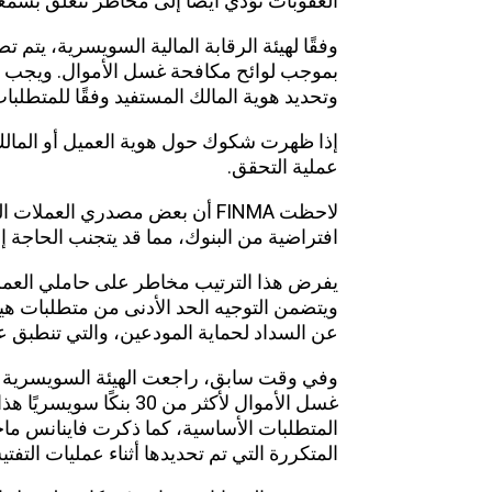
العقوبات تؤدي أيضا إلى مخاطر تتعلق بسمع
وفقًا لهيئة الرقابة المالية السويسرية، يت
بموجب لوائح مكافحة غسل الأموال. ويجب عل
وتحديد هوية المالك المستفيد وفقًا للمتطلبات
إذا ظهرت شكوك حول هوية العميل أو المالك ا
عملية التحقق.
لاحظت FINMA أن بعض مصدري ال
افتراضية من البنوك، مما قد يتجنب الحاجة إل
يفرض هذا الترتيب مخاطر على حاملي العملا
ويتضمن التوجيه الحد الأدنى من متطلبات هيئ
عن السداد لحماية المودعين، والتي تنطبق عل
وفي وقت سابق، راجعت الهيئة السويسرية لل
غسل الأموال لأكثر من 30 
المتطلبات الأساسية، كما ذكرت فاينانس ماج
المتكررة التي تم تحديدها أثناء عمليات التفتي