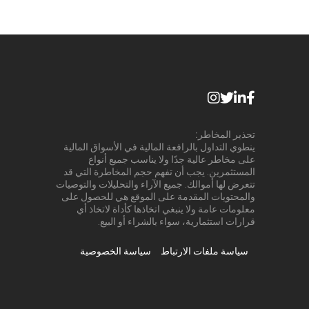
تحذير المخاطر:
ينطوي التداول بالرافعة المالية في الأسواق المالية
على مخاطر عالية جدًا ولا يناسب جميع أنواع
المستثمرين. يجب أن تفهم حجم المخاطرة التي قد
تتعرض لها أموالك. جميع الآراء والتحليلات والتوصيات
والمحتويات المقدمة على الموقع هي للحصول على
معلومات عامة ولا ينبغي اتخاذها كأداة لاتخاذ أي
قرارات استثمارية، سواء بالشراء أو البيع.
سياسة ملفات الارتباط
سياسة الخصوصية