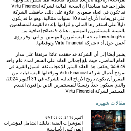
نظر إجماعية مفادها أن الصحة المالية لشركة Virtu Financial
قد تكون في اتجاه صعودي. علاوة على ذلك، حافظت الشركة
على توزيعات الأرباح لمدة 10 سنوات متتالية، وهو ما قد يكون
دليلاً على استقرارها المالي والتزامها بإعادة القيمة للمساهمين.
بالنسبة للمستثمرين المهتمين، هناك 9 نصائح إضافية من
InvestingPro متاحة للمستثمرين المهتمين، والتي توفر رؤى
أعمق حول أداء شركة Virtu Financial وتوقعاتها.
يشير أيضًا إلى أن الشركة قد حققت عائدًا مرتفعًا على مدار
العام الماضي، حيث بلغ إجمالي العائد على السعر لمدة عام واحد
58.49%. يعكس هذا العائد المثير للإعجاب ثقة السوق القوية في
نموذج أعمال شركة Virtu Financial وتوقعاتها المستقبلية. من
المقرر أن يكون تاريخ الأرباح التالية للشركة في 31 أكتوبر 2024،
والذي سيكون حدثًا رئيسيًا للمستثمرين الذين يراقبون التقدم
المستمر لشركة Virtu Financial.
مقالات شهيرة
أكتوبر 16 24, 09:00 GMT
المؤشرات الفنية: دليلك الشامل لمؤشرات
الفوركس الأساسية