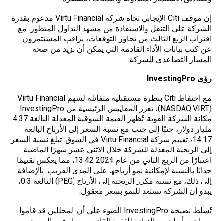
إن موقف Citi الإيجابي تجاه شركة Virtu Financial مدعوم بقدرة
الشركة على التنقل والاستفادة من مشهد التداول المتطور. مع
اقتراب الربع الثالث من تجاوز التوقعات، يراقب المستثمرون
عن كثب بيانات الأداء القادمة التي يمكن أن تزيد من صحة
المسار التصاعدي للشركة.
رؤى
InvestingPro
مع احتفاظ Citi بنظرة مستقبلية متفائلة لسهم Virtu Financial
(NASDAQ:VIRT)، تعزز المقاييس الرئيسية من InvestingPro
مكانة الشركة القوية. تُظهر القيمة السوقية المعدلة البالغة 4.37
مليار دولار، جنبًا إلى جنب مع نسبة السعر إلى الأرباح البالغة
14.17، تقييم شركة Virtu Financial في السوق. تبلغ نسبة السعر
إلى الربحية المعدلة للشركة خلال الاثني عشر شهرًا الماضية
اعتبارًا من الربع الثاني من عام 2024 13.42، مما يعكس تقييمًا
جذابًا بالنسبة لإمكانية نمو أرباحها على المدى القريب. بالإضافة
إلى ذلك، مع نسبة مكرر الربحية إلى الأرباح (PEG) البالغة 0.3،
يبدو أن الشركة تستعد للنمو بسعر معقول.
تُسلط نصيحة InvestingPro الضوء على أن المحللين قد قاموا
بمراجعة أرباحهم بالزيادة للفترة القادمة، مما يشير إلى وجهة