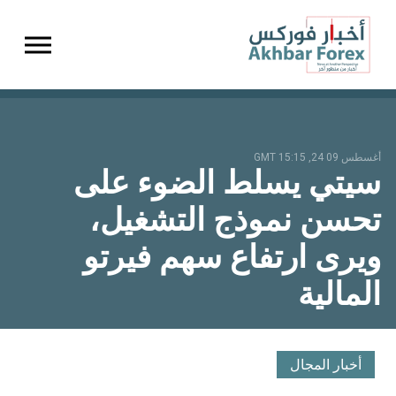
gation
أغسطس 09 24, 15:15 GMT
سيتي يسلط الضوء على
تحسن نموذج التشغيل،
ويرى ارتفاع سهم فيرتو
المالية
أخبار المجال