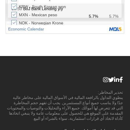
تحذير المخاطر:
ينطوي التداول بالرافعة المالية في الأسواق المالية على مخاطر عالية
جدًا ولا يناسب جميع أنواع المستثمرين. يجب أن تفهم حجم المخاطرة
التي قد تتعرض لها أموالك. جميع الآراء والتحليلات والتوصيات والمحتويات
المقدمة على الموقع هي للحصول على معلومات عامة ولا ينبغي اتخاذها
كأداة لاتخاذ أي قرارات استثمارية، سواء بالشراء أو البيع.