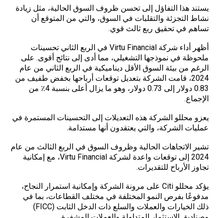
يستند هذا التفاؤل إلى تحسن ظروف السوق الحالية، مثل زيادة
نشاط التجزئة والتقلبات في السوق، والتي من المتوقع أن
تساهم في تحقيق ربع ثالث قوي.
أظهر أداء شركة Virtu Financial في الربع الثاني تحسينات
ملحوظة في نموذجها التشغيلي، مما أدى إلى نتائج أقوى. على
الرغم من بيئة السوق الأقل ديناميكية في الربع الثاني من عام
2024، قامت الشركة بتعديل توقعات أرباحها بخفض طفيف من
0.83 دولار إلى 0.73 دولار، وهو ما يزال أعلى بنسبة 4٪ من
الإجماع.
يعزو
محللو
الشركة هذه التعديلات إلى التحسينات المستمرة في
عمليات الشركة، والتي يعتقدون أنها مستدامة.
تشير الاتجاهات الحالية وظروف السوق في الربع الثالث من عام
2024 إلى توقعات واعدة لشركة Virtu Financial، مع إمكانية
تجاوز الأرباح للتقديرات.
يؤكد محللو Citi على مرونة الشركة وإمكانية استمرار النجاح،
مدفوعًا بفرص النمو المختلفة في مختلف القطاعات، بما في
ذلك الخيارات والعملات والسلع ذات الدخل الثابت (FICC)
وصناديق الاستثمار المتداولة والعملات المشفرة.