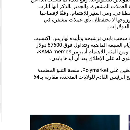
” وراء العملات المشفرة. والجدير بالذكر أنها أثارت
ناعي. ومن المثير للاهتمام، وفقًا لإفصاحها
ض لعام 2023، أن هاريس وزوجها لا يحتفظان بأي عملات مشفرة في
الدولارات.
نذ سحب بايدن ترشيحه وتأييده لهاريس. اكتسبت
العملة المشفرة حوالي 7.5 في المائة في الأيام السبعة الماضية وتتداول فوق 67600 دولار
للقطعة الواحدة حتى وقت كتابة هذا التقرير. ومن المثير للاهتمام أن رمز $KAMA meme،
ى له على الإطلاق بعد أن أيدها بايدن.
علاوة على ذلك، فإن 29 في المائة من المراهنين على Polymarket، منصة التنبؤ المعتمدة
على العملات المشفرة، يتصورون أنها ستصبح الرئيس القادم للولايات المتحدة، مقارنة بـ 64