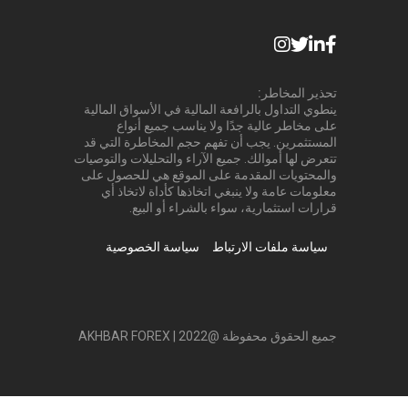
تحذير المخاطر:
ينطوي التداول بالرافعة المالية في الأسواق المالية
على مخاطر عالية جدًا ولا يناسب جميع أنواع
المستثمرين. يجب أن تفهم حجم المخاطرة التي قد
تتعرض لها أموالك. جميع الآراء والتحليلات والتوصيات
والمحتويات المقدمة على الموقع هي للحصول على
معلومات عامة ولا ينبغي اتخاذها كأداة لاتخاذ أي
قرارات استثمارية، سواء بالشراء أو البيع.
سياسة ملفات الارتباط
سياسة الخصوصية
جميع الحقوق محفوظة @2022 | AKHBAR FOREX