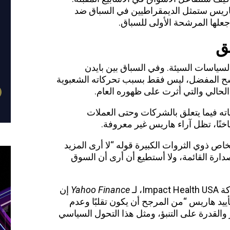
نت هاريس ستمثل الديمقراطيين في السباق ضد
جعلها المرشحة الأولى للسباق.
فق
السياسات السيئة. وفي السباق بين بايدن
ح المفضل، ليس فقط بسبب تحركاته الشعبوية
لحالي والتي أثرت على ظهوره العام.
ه فيما يتعلق بالشركات وحتى العملات
اخنًا، تظل آراء هاريس غير معروفة.
ص ذوي الثروات الكبيرة قوله “لا أرى المزيد
ارة القائمة، ولا أستطيع أن أرى أن السوق
، لـ
Yahoo Finance
إن
ييد هاريس “من المرجح أن يكون تقلبًا وعدم
والقدرة على التنبؤ، ومثل هذا التحول السياسي