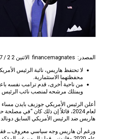
المصدر:
financemagnates
الاثنين 2 2 / 07 / 20 2 4 | 0 9 : 2 3 ج م ت
لا تحتفظ هاريس، نائبة الرئيس الأمري
محفظتهما الاستثمارية.
من ناحية أخرى، قدم ترامب نفسه باعت
ويمتلك مرشحه لمنصب نائب الرئيس عم
أعلن الرئيس الأمريكي جوزيف بايدن مساء ا
لعام 2024، قائلاً إن ذلك كان “في مصلح
هاريس ضد الرئيس الأمريكي السابق دونالد
ورغم أن هاريس وجه سياسي معروف ــ فقد
عام 2020 وفازت ــ فما زال من غير ال