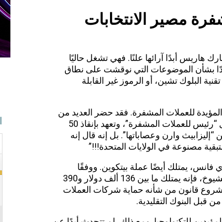
رة مصير الانتخابات
ك هاريس أبدًا آرائها علنًا. فهي تشغل حاليًا
أبدًا بشأن الموضوعات التي نوقشت على نطاق
قنية البلوك تشين، أو الرموز غير القابلة
مؤيدة للعملات المشفرة. فقد حضر العديد من
ا
 “رئيس للعملات المشفرة”،
وتعهد بإنقاذ 50
إليزابيث وارن وعصاباتها”. بل إنه قال إنه
قية مصنوعة في الولايات المتحدة!!!”
انس، يمتلك أيضًا عملة بيتكوين. ووفقًا
للإفصاح المالي الذي قدمه فانس لمجلس الشيوخ، فإنه يمتلك ما بين 136 ألف دولار و390
مشروع قانون من شأنه حماية شركات العملات
 قبل البنوك التقليدية.
مؤيدين للتكنولوجيا. ومع ذلك، لم تتحدث أبدًا عن