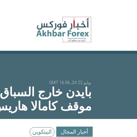
يوليو 22 24, 16:06 GMT
بايدن خارج السباق
موقف كامالا هاري
أخبار المجال
البيتكوين