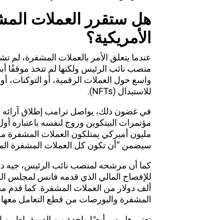
هل ستقرر العملات المشف
الأمريكية؟
عندما يتعلق الأمر بالعملات المشفرة، لم تشار
منصب نائب الرئيس ولكنها لم تتخذ موقفًا 
واسع حول العملات الرقمية، أو التوكنات، أو ت
للاستبدال (NFTs).
في غضون ذلك، يواصل ترامب إطلاق آرائه ال
مؤتمرات البيتكوين وروج لنفسه باعتباره
أول
مليون أميركي يمتلكون العملات المشفرة من “
سيضمن “أن تكون كل العملات المشفرة المتب
كما أن مرشحه لمنصب نائب الرئيس، جيه دي ف
ألف دولار من العملات المشفرة. كما قدم 
المشفرة والبورصات من قطع التعامل معها من
تعتبر هاريس أيضًا واحدة من الديمقراطيين ال