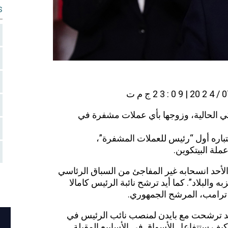
s
كي الحالية، وزوجها بأي عملات مشفرة في
باره أول “رئيس للعملات المشفرة”،
لة البيتكوين.
لأحد انسحابه غير المفاجئ من السباق الرئاسي
ة حزبه والبلاد”. كما أيد ترشح نائبة الرئيس كامالا
 ترامب، المرشح الجمهوري.
 ترشحت مع بايدن لمنصب نائب الرئيس في
مؤكد كيف ستتفاعل الأسواق في الأسابيع المقبلة.