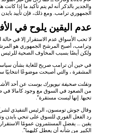
والجدير بالذكر أنه لم يتم تأكيد ما إذا كا
الجمهوري ترامب. ومع ذلك، فإن تأييد بايدن 
عدم اليقين يلوح في الأ
لا تحب الأسواق عدم الاستقرار إلا في حالة 
وترامب، أصبح المرشح الجمهوري هو المرش
ولكن أيضًا بسبب المخاوف الصحية للرئيس ا
في حين أن ترامب صريح للغاية بشأن سياسات
المشفرة ، والتي أصبحت موضوعًا انتخابيًا س
ونقلت صحيفة نيويورك بوست
عن أحد الأشخا
من الصعود في السوق مع وجود كامالا في صد
تحبها. إنها ليست مستقرة”.
وقال جوش تومسون، الرئيس التنفيذي لشركة Impact Health USA
رد الفعل الفوري للسوق على تنحي بايدن وتأ
يقين … يفضل المستثمرون عمومًا الاستقرار 
الكبير من شأنه أن يعطل كليهما”.