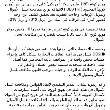
هونج كونج (1.28 مليون دولار أمريكي) على بنك دي بي إس (هونج
كونج) المحدود ( DBS HK ) لانتهاكه لوائح مكافحة غسل الأموال
وتمويل الإرهاب. وجاءت العقوبة بعد تحقيق كشف عن أوجه
قصور كبيرة في الرقابة في البنك بين أبريل 2012 وأبريل 2019.
هيئة تنظيمية في هونج كونج تفرض غرامة قدرها 10 ملايين دولار
هونج كونج على بنك DBS بسبب تقصيره في مكافحة غسل
الأموال
وكشفت التحقيقات التي أجرتها هيئة النقد في هونج كونج أن بنك
DBSHK فشل في مراقبة العلاقات التجارية بشكل كاف وإجراء
عمليات فحص وافية في المواقف عالية المخاطر. كما أهمل
البنك الاحتفاظ بسجلات سليمة لبعض العملاء وافتقر إلى
الإجراءات الفعّالة للوفاء بواجباته بموجب قانون مكافحة غسل
الأموال وتمويل الإرهاب.
وأكد ريموند تشان، المدير التنفيذي لإنفاذ القوانين ومكافحة غسل
الأموال في هيئة النقد في هونج كونج، على أهمية ممارسات
الامتثال القوية، قائلاً: “تتطلب هيئة النقد في هونج كونج من البنوك
تنفيذ تدابير فعالة للعناية الواجبة بالعملاء لمكافحة غسل الأموال
وتمويل الإرهاب. ويجب أن تخضع هذه التدابير لمراجعة منتظمة