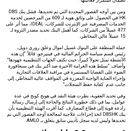
لضمان استمرار فعاليتها”.
ومن بين أوجه القصور المحددة التي تم تحديدها، فشل بنك DBS
HK في الحصول على وثائق هوية لـ 609 من المرخصين لخدمة
الخدمات المصرفية عبر الإنترنت للشركات، IDEAL، مما أثر على
477 عميلاً من الشركات. كما أهمل البنك تحديد مصدر الثروة لـ
15 عميلاً عالي المخاطر،
حملة المنطقة على البنوك غسيل اموال وعلق روري دويل،
رئيس قسم سياسة الجرائم المالية في فينيرجو، قائلاً: “إن هذه
الأنشطة تمثل تحولاً كبيراً، حيث تكثف الجهات التنظيمية جهودها”.
وأضاف: “تسلط هذه الغرامة الأخيرة ضد أكبر بنك في سنغافورة
الضوء على القضايا المستمرة في مراقبة العلاقات التجارية
وإجراء العناية الواجبة المعززة في المواقف عالية المخاطر، إلى
جانب عدم كفاية حفظ السجلات”.
وفي تحديد العقوبة، نظرت هيئة النقد في هونج كونج في عدة
عوامل، بما في ذلك خطورة النتائج والحاجة إلى إرسال رسالة
رادعة قوية إلى قطاع المصارف. كما أقرت الهيئة التنظيمية بأن
بنك DBSHK اتخذ إجراءات علاجية لمعالجة أوجه القصور التي تم
تحديدها وليس لديه سجل تأديبي سابق يتعلق بـ AMLO.