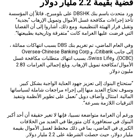
قضية بقيمة 2.2 مليار دولار
ورد متحدث باسم بنك DBSHK على بلومبرج، قائلاً إن المؤسسة
تأخذ إجراءات مكافحة غسل الأموال وتمويل الإرهاب “بجدية”
وتقبل قرار الهيئة التنظيمية. ومع ذلك، أشاروا إلى أن القضايا
التي فرضت عليها الغرامة كانت “متفرقة وتاريخية بطبيعتها”.
وفي العام الماضي، تم تغريم بنك DBS بسبب انتهاكات مماثلة ،
إلى جانب Citibank، وOversea-Chinese Banking Corp.
(OCBC)، وSwiss Life، بسبب انتهاك متطلبات مكافحة غسل
الأموال/مكافحة تمويل الإرهاب. وبلغ إجمالي الغرامات 2.83
مليون دولار.
“ستحتاج البنوك إلى تعزيز جهود العناية الواجبة بشكل كبير.
وسوف تحتاج العديد منها إلى إجراء مراجعات شاملة لسياساتها
المالية. امتثال وأضاف دويل “نعمل على تطوير الأنظمة وتنفيذ
الترقيات اللازمة بسرعة”.
ورغم أن الغرامة متواضعة نسبيا، فإنها لا تغير حقيقة أن أحد أكبر
البنوك في سنغافورة كان متورطا في العديد من الخلافات
الكبرى في الماضي، بما في ذلك مخطط لغسل الأموال بقيمة
مليار دولار، حيث حصلت الشرطة على 2.2 مليار دولار.