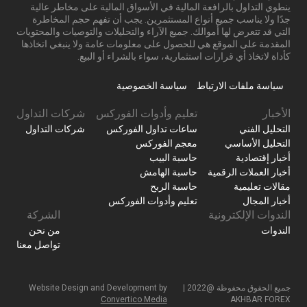
ينطوي التداول بالرافعة المالية في الأسواق المالية على مخاطر عالية
جدًا ولا يناسب جميع أنواع المستثمرين. يجب أن تفهم حجم المخاطرة
التي قد تتعرض لها أموالك. جميع الآراء والتحليلات والتوصيات والمحتويات
المقدمة على الموقع هي للحصول على معلومات عامة ولا ينبغي اتخاذها
كأداة لاتخاذ أي قرارات استثمارية، سواء بالشراء أو البيع.
سياسة ملفات الارتباط
سياسة الخصوصية
الأخبار
تعليم وأدوات الفوركس
شركات التداول
التحليل الفني
ساعات تداول الفوركس
شركات التداول
التحليل الأساسي
معجم الفوركس
أخبار إقتصادية
حاسبة البيب
أخبار العملات الرقمية
حاسبة الهامش
مقالات تعليمية
حاسبة الربح
أخبار المجال
تعليم وأدوات الفوركس
الندوات الإلكترونية
الشركة
الندوات
من نحن
تواصل معنا
جميع الحقوق محفوظة @2022 |
Website Design and Development by
Convertico Media
AKHBAR FOREX