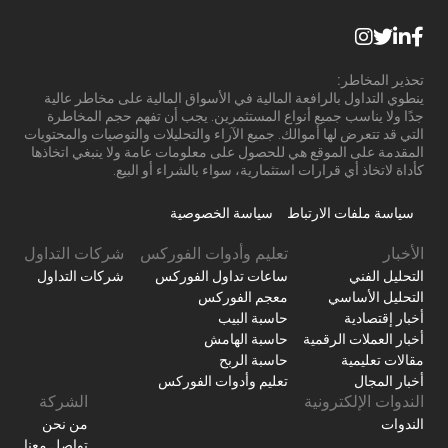
تحذير المخاطر:
ينطوي التداول بالرافعة المالية في الأسواق المالية على مخاطر عالية
جدًا ولا يناسب جميع أنواع المستثمرين. يجب أن تفهم حجم المخاطرة
التي قد تتعرض لها أموالك. جميع الآراء والتحليلات والتوصيات والمحتويات
المقدمة على الموقع هي للحصول على معلومات عامة ولا ينبغي اتخاذها
كأداة لاتخاذ أي قرارات استثمارية، سواء بالشراء أو البيع.
سياسة ملفات الارتباط
سياسة الخصوصية
الأخبار
تعليم وأدوات الفوركس
شركات التداول
التحليل الفني
ساعات تداول الفوركس
شركات التداول
التحليل الأساسي
معجم الفوركس
أخبار إقتصادية
حاسبة البيب
أخبار العملات الرقمية
حاسبة الهامش
مقالات تعليمية
حاسبة الربح
أخبار المجال
تعليم وأدوات الفوركس
الندوات الإلكترونية
الشركة
الندوات
من نحن
تواصل معنا