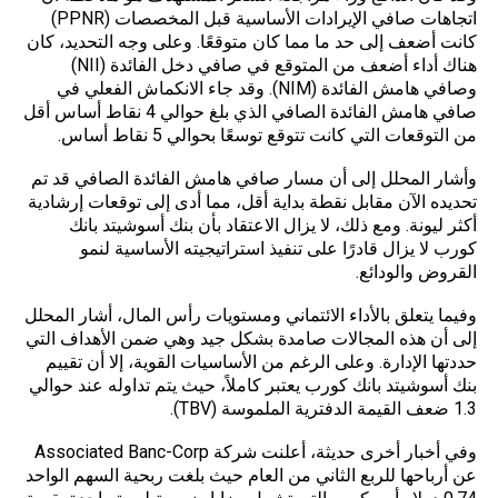
اتجاهات صافي الإيرادات الأساسية قبل المخصصات (PPNR)
كانت أضعف إلى حد ما مما كان متوقعًا. وعلى وجه التحديد، كان
هناك أداء أضعف من المتوقع في صافي دخل الفائدة (NII)
وصافي هامش الفائدة (NIM). وقد جاء الانكماش الفعلي في
صافي هامش الفائدة الصافي الذي بلغ حوالي 4 نقاط أساس أقل
من التوقعات التي كانت تتوقع توسعًا بحوالي 5 نقاط أساس.
وأشار المحلل إلى أن مسار صافي هامش الفائدة الصافي قد تم
تحديده الآن مقابل نقطة بداية أقل، مما أدى إلى توقعات إرشادية
أكثر ليونة. ومع ذلك، لا يزال الاعتقاد بأن بنك أسوشيتد بانك
كورب لا يزال قادرًا على تنفيذ استراتيجيته الأساسية لنمو
القروض والودائع.
وفيما يتعلق بالأداء الائتماني ومستويات رأس المال، أشار المحلل
إلى أن هذه المجالات صامدة بشكل جيد وهي ضمن الأهداف التي
حددتها الإدارة. وعلى الرغم من الأساسيات القوية، إلا أن تقييم
بنك أسوشيتد بانك كورب يعتبر كاملاً، حيث يتم تداوله عند حوالي
1.3 ضعف القيمة الدفترية الملموسة (TBV).
وفي أخبار أخرى حديثة، أعلنت شركة Associated Banc-Corp
عن أرباحها للربع الثاني من العام حيث بلغت ربحية السهم الواحد