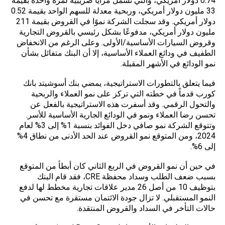
0.74 دولار أمريكي، والتي تشمل مزايا ضريبية لمرة واحدة بقيمة
33 مليون دولار أمريكي، وربحية معدلة للسهم الواحد بقيمة 0.52
دولار أمريكي. وقد سجلت الشركة نموًا في القروض بقيمة 211
مليون دولار أمريكي، مدفوعًا بشكل رئيسي بالقروض التجارية
وقروض السيارات الأساسية/الأولى. وعلى الرغم من الانخفاض
الطفيف في ودائع العملاء الأساسية، إلا أن البنك متفائل بشأن
نمو الودائع في الأشهر المقبلة.
فيما يتعلق بالتطورات الاستراتيجية، يمضي بنك أسوشيتد بانك
كورب قدماً في خطته التي تركز على نمو العملاء والربحية
والتحول الرقمي. وقد أسفرت هذه الاستراتيجية بالفعل عن
تحسن رضا العملاء ونمو في الودائع الجارية الأساسية للأسر.
وتتوقع الشركة نمو صافي دخل الفوائد بنسبة 1% إلى 3% لعام
2024، ومن المتوقع نمو القروض عند الحد الأدنى من نطاق 4%
إلى 6%.
في حين أن نمو القروض في الربع الثاني كان أبطأ من المتوقع
بسبب ضعف الطلب وسداد محفظة CRE، فقد قام البنك
بتوظيف 10 من أصل 26 مدير علاقات تجارية مخطط لها لدفع
النمو المستقبلي. لا تزال جودة الائتمان مستقرة مع تحسن في
حالات التأخر في السداد والقروض المنتقدة.