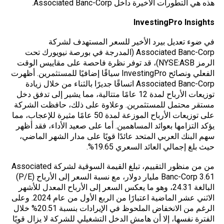
هذه هي التطورات الأخيرة داخل Associated Banc-Corp.
InvestingPro Insights
في ضوء تعديل بيرد الأخير للسعر المستهدف لشركة
Associated Banc-Corp (المدرجة في بورصة نيويورك تحت
الرمز NYSE:ASB)، قد توفر نظرة فاحصة على مقاييس الوقت
الفعلي ونصائح InvestingPro سياقًا إضافيًا للمستثمرين. أظهرت
Associated Banc-Corp اتساقًا جديرًا بالثناء من خلال زيادة
توزيعات الأرباح لمدة 12 عامًا متتالية، مما يشير إلى تدفق دخل
مستقر محتمل للمستثمرين. وعلاوة على ذلك، حافظت الشركة
على توزيعات الأرباح الموزعة لمدة 50 عامًا مثيرة للإعجاب، مما
يؤكد التزامها بعوائد المساهمين. أما على صعيد الأداء، فقد أظهر
سهم البنك العربي المتحد عائدًا قويًا على مدار الشهر الماضي،
حيث بلغ إجمالي العائد السعري 19.65%.
من من منظور التقييم، تبلغ القيمة السوقية لشركة Associated
Banc-Corp 3.61 مليار دولار، مع نسبة السعر إلى الأرباح (P/E)
البالغة 24.31، وهو ما يعكس السعر إلى الأرباح المعدل للأشهر
الاثني عشر الماضية اعتبارًا من الربع الأول من عام 2024. وعلى
الرغم من الانخفاض الملحوظ في الإيرادات بنسبة 20.51% خلال
الفترة نفسها، إلا أن هامش الدخل التشغيلي للشركة لا يزال قويًا