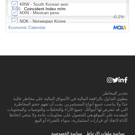
تحذير المخاطر:
ينطوي التداول بالرافعة المالية في الأسواق المالية على مخاطر عالية
جدًا ولا يناسب جميع أنواع المستثمرين. يجب أن تفهم حجم المخاطرة
التي قد تتعرض لها أموالك. جميع الآراء والتحليلات والتوصيات والمحتويات
المقدمة على الموقع هي للحصول على معلومات عامة ولا ينبغي اتخاذها
كأداة لاتخاذ أي قرارات استثمارية، سواء بالشراء أو البيع.
سياسة ملفات الارتباط
سياسة الخصوصية