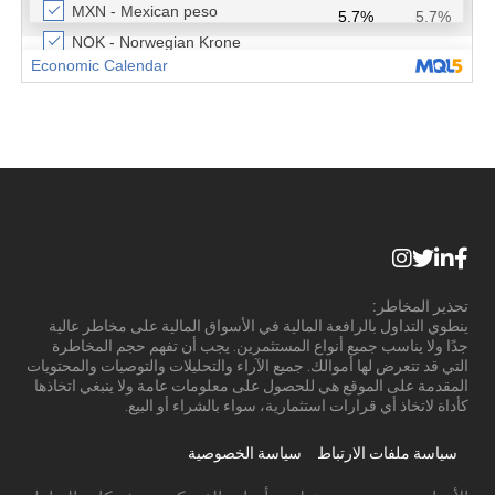
تحذير المخاطر:
ينطوي التداول بالرافعة المالية في الأسواق المالية على مخاطر عالية
جدًا ولا يناسب جميع أنواع المستثمرين. يجب أن تفهم حجم المخاطرة
التي قد تتعرض لها أموالك. جميع الآراء والتحليلات والتوصيات والمحتويات
المقدمة على الموقع هي للحصول على معلومات عامة ولا ينبغي اتخاذها
كأداة لاتخاذ أي قرارات استثمارية، سواء بالشراء أو البيع.
سياسة ملفات الارتباط
سياسة الخصوصية