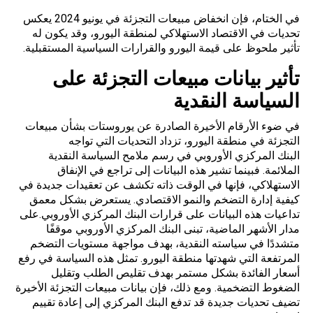
في الختام، فإن انخفاض مبيعات التجزئة في يونيو 2024 يعكس
تحديات في الاقتصاد الاستهلاكي لمنطقة اليورو، وقد يكون له
تأثير ملحوظ على قيمة اليورو والقرارات السياسية المستقبلية.
تأثير بيانات مبيعات التجزئة على
السياسة النقدية
في ضوء الأرقام الأخيرة الصادرة عن يوروستات بشأن مبيعات
التجزئة في منطقة اليورو، تزداد التحديات التي تواجه
البنك المركزي الأوروبي
في رسم ملامح السياسة النقدية
الملائمة. فبينما تشير هذه البيانات إلى تراجع في الإنفاق
الاستهلاكي، فإنها في الوقت ذاته تكشف عن تعقيدات جديدة في
كيفية إدارة التضخم والنمو الاقتصادي. يستعرض بشكل معمق
تداعيات هذه البيانات على قرارات البنك المركزي الأوروبي.على
مدار الأشهر الماضية، تبنى البنك المركزي الأوروبي موقفًا
متشددًا في سياسته النقدية، بهدف مواجهة مستويات التضخم
المرتفعة التي شهدتها منطقة اليورو. تمثل هذه السياسة في رفع
أسعار الفائدة بشكل مستمر بهدف تقليص الطلب وتقليل
الضغوط التضخمية. ومع ذلك، فإن بيانات مبيعات التجزئة الأخيرة
تضيف تحديات جديدة قد تدفع البنك المركزي إلى إعادة تقييم