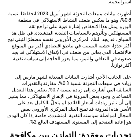
استراتيجيته.
أظهرت بيانات مبيعات التجزئة لشهر أبريل 2023 انخفاضًا بنسبة
0.8%، وهو ما يعكس ضعف النشاط الاستهلاكي في منطقة
اليورو. يمثل هذا الانخفاض إشارة قوية على تراجع ثقة
المستهلكين وتأثرهم بالسياسات النقدية المتشددة. في ظل هذا
السياق، قد يجد البنك المركزي الأوروبي نفسه مضطرًا لتبني نهج
أكثر حذرًا، خشية التسبب في تباطؤ اقتصادي أكبر من المتوقع.
فالاقتصاد الذي يعاني من ضعف في الإنفاق الاستهلاكي قد يجد
صعوبة في التعافي والنمو، مما يعزز الحاجة إلى سياسة نقدية
أكثر توازناً.
على الجانب الآخر، أشارت البيانات المعدلة لشهر مارس إلى
زيادة في مبيعات التجزئة بنسبة 0.3%، مقارنة بالتقديرات
السابقة التي أشارت إلى زيادة بنسبة 0.7%. يعكس هذا التعديل
التصاعدي وجود بعض المرونة في الإنفاق الاستهلاكي، مما يشير
إلى أن تأثير زيادات أسعار الفائدة لم يتجلَّ بالكامل بعد على
الأسر. هذه المرونة قد تمنح البنك المركزي الأوروبي بعض
المجال لمواصلة سياسته النقدية المتشددة، خاصة إذا كان الهدف
هو إعادة التضخم إلى المستوى المستهدف البالغ 2%.
تحديات معقدة: التوازن بين مكافحة