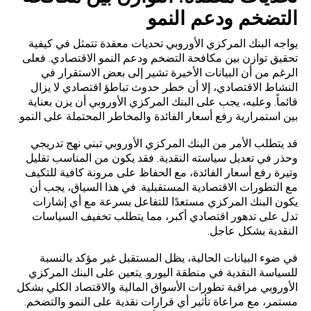
التضخم ودعم النمو
يواجه البنك المركزي الأوروبي تحديات معقدة تتمثل في كيفية
تحقيق توازن بين مكافحة التضخم ودعم النمو الاقتصادي. فعلى
الرغم من أن البيانات الأخيرة تشير إلى بعض الاستقرار في
النشاط الاقتصادي، إلا أن خطر حدوث تباطؤ اقتصادي لا يزال
قائماً. وعليه، يجب على البنك المركزي الأوروبي أن يزن بعناية
بين استمرارية رفع أسعار الفائدة والمخاطر المحتملة على النمو.
قد يتطلب الأمر من البنك المركزي الأوروبي تبني نهج تدريجي
وحذر في تعديل سياسته النقدية. فقد يكون من المناسب تقليل
وتيرة رفع أسعار الفائدة، مع الحفاظ على مرونة كافية للتكيف
مع التطورات الاقتصادية المستقبلية. في هذا السياق، يجب أن
يكون البنك المركزي مستعدًا للتفاعل بسرعة مع أي إشارات
تدل على تدهور اقتصادي أكبر، مما يتطلب تخفيف السياسات
النقدية بشكل عاجل.
في ضوء البيانات الحالية، يظل المستقبل غير مؤكد بالنسبة
للسياسة النقدية في منطقة اليورو. يتعين على البنك المركزي
الأوروبي مراقبة تطورات الأسواق المالية والاقتصاد الكلي بشكل
مستمر، مع مراعاة تأثير أي قرارات نقدية على النمو والتضخم.