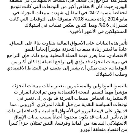
يشير هذا التراجع إلى ضعف في النشاط الاستهلاكي في منطقة
اليورو، حيث كان الانخفاض أكبر من التوقعات التي كانت تتوقع
انخفاضاً بنسبة 0.2%. في المقابل، شهدت مبيعات التجزئة في
مايو 2024 زيادة بنسبة 0.8%، متفوقةً على التوقعات التي كانت
تشير إلى 0.6%. وهذا التباين يعكس تقلبات في استهلاك
المستهلكين في الأشهر الأخيرة.
تأثير هذه البيانات على الأسواق المالية يتفاوت بناءً على السياق.
عادةً ما تُعتبر زيادة مبيعات التجزئة مؤشراً إيجابياً للنمو
الاقتصادي، مما يعزز قيمة العملة المحلية. ومع ذلك، فإن التراجع
في مبيعات التجزئة قد يؤدي إلى تراجع العملة إذا كان أكبر من
التوقعات، حيث يمكن أن يشير إلى ضعف في النشاط الاقتصادي
وطلب الاستهلاك.
بالنسبة للمتداولين والمستثمرين، تعتبر بيانات مبيعات التجزئة
مؤشراً مهماً لتقييم الصحة الاقتصادية ومن ثم اتخاذ القرارات
الاستثمارية. انخفاض مبيعات التجزئة قد يؤدي إلى تغيير في
توقعات السياسة النقدية من قبل البنك المركزي الأوروبي، مما
قد يؤثر على قيمة اليورو في الأسواق العالمية. بالإضافة إلى ذلك،
فإن تأثير البيانات قد يكون محدوداً أحياناً بسبب بيانات الإنفاق
الاستهلاكي السابقة من ألمانيا وفرنسا، اللتين تمثلان جزءاً كبيراً
من اقتصاد منطقة اليورو.