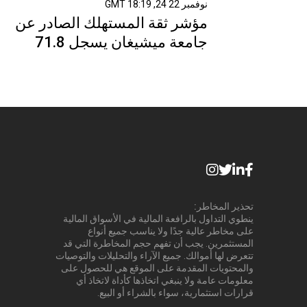
نوفمبر 22 24, 18:19 GMT
مؤشر ثقة المستهلك الصادر عن
جامعة ميشيغان يسجل 71.8
تحذير المخاطر:
ينطوي التداول بالرافعة المالية في الأسواق المالية
على مخاطر عالية جدًا ولا يناسب جميع أنواع
المستثمرين. يجب أن تفهم حجم المخاطرة التي قد
تتعرض لها أموالك. جميع الآراء والتحليلات والتوصيات
والمحتويات المقدمة على الموقع هي للحصول على
معلومات عامة ولا ينبغي اتخاذها كأداة لاتخاذ أي
قرارات استثمارية، سواء بالشراء أو البيع.