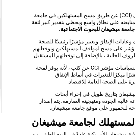
يتم إصدار مؤشر ثقة المستهلك في ميشيغان (CCI) عن طريق مسح المستهلكين في جامعة
متابعته على نطاق واسع ويحظى بتقدير كبير لثقة
جامعة ميشيغان للبحوث الاجتماعية
.
هلك وعادات الإنفاق ويعتبر مؤشرًا رئيسيًا للصحة
المؤشر على مسح لمواقف المستهلكين وتوقعاتهم
روف الحالية ، بالإضافة إلى توقعاتهم للمستقبل.
يراقب الاقتصاديون والمستثمرون وواضعو السياسات مؤشر CCI عن كثب ، لأنه يوفر لمحة
ا مبكرًا للتغيرات في أنماط الإنفاق
يرة على الصحة العامة للاقتصاد.
يشيغان بتاريخ طويل في إجراء أبحاث
 عالية الجودة ومنهجيته الصارمة. يتم إصدار
ة للجمهور على موقع جامعة ميشيغان.
لمستهلك لجامعة ميشيغان
ؤشر ثقة المستهلك (CCI) في ولاية ميشيغان الأمريكية عادةً في اليوم العاشر من