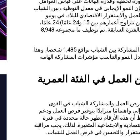
رة لحظية وقدرة البيانات على قياس العوامل
فإن النمو الإيجابي في معدل التوظيف بين الشباب
رص العمل والاستقرار الاقتصادي للبلاد. في يونيو
2024، بلغ معدل نمو الشباب (الأشخاص الذين تتراوح أعمارهم بين 15 و24 عامًا) 24 عامًا،
وهذا يمثل زيادة تتناقض بنسبة 0.3٪ مقارنة بالفترة السابقة. تم توظيف ما مجموعه 8,948
وبالمقارنة مع الفترة السابقة، ارتفعت نسبة المشاركة بين الشباب بواقع 1,485 شخصا، وهذا
بة 19.9٪. مؤشرات معدل النمو والتناسب مؤشرات المشاركة الهامة
العمل في الفئة العمرية
 فرص العمل والمشاركة الشباب في القوى
إلى واهتمامًا متزايدًا بتوفير فرص العمل ودعم
 أن هذه الأرقام تظهر حالة محددة في فترة
تصادية والاجتماعية المتغيرة. لذلك، يجب مراقبة
لاستقرار والتحسن في فرص العمل للشباب.