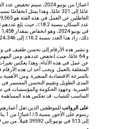
في
ذلك، زاد هذا العدد بنسبة 16.2٪ إلى 24،346 بحثًا.
و 64 عامًا، حيث انخفض عددهم. ومن المه
عن عمل في هذه الأثناء، وهذا يعكس تغير
المتعلقة بالعمل. ويجب أخذ ان هذه الأرقام ف
بالسرعة الاقتصادية المتغيرة. ومن الأهمية ب
المدى الطويل وتقييم التحسن المستمر في ف
العمرية. وجهود الحكومة والمؤسسات في تعز
المناسب للشباب. قد تعكس هذه المساهمة نموذ
على الرواتب
إلى 513 في يونيو إلى 39592 قتيلاً. من بين 39’592 من النقاط تحت 19’490 من نقاط التقاء.