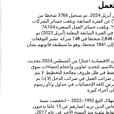
عمل
في أبريل 2024، تم تسجيل 3766 شخصًا من
ترة القصيرة، و1920 شخصًا أقل (-33.8%) عن الفترة السابقة. وبلغت خسائر الشركات
المتضررة 68 وحدة (-25.6%) من إجمالي 198. وبلغت خسائر العمل المتعثرة 74,104
(-28.4%) من إجمالي 187,105 ساعة تقريبًا. في الفترة السابقة المعلنة (أبريل 2023) تم
تسجيل 120,733 حالة طوارئ، والتي شملت 2,848 شخصًا في 148 شركة. تشير التوقعات
إلى أن صناديق تأمين تخفيف العمل سترتفع إلى 1841 شخصًا، وهو ما سيطبقه قانونهم بشأن
ستقوم أمانة الدولة للشؤون الاقتصادية اعتبارًا من أغسطس 2024 بتحديث
بالاسم، لتحديد عناوين وأحجام إحصاءات سوق
 فقط في ظل ظروف معالجة التخطيط. لا يتم
ضرائب العمل في ضرائب الدخل إلا إذا تم
عرض كافة الإحصائيات في جداول و/أو رسوم
إلى أجزاء كبيرة.
02.07.2024 المسح الصحي السويسري: استهلاك التبغ 1992‒2022 – انخفضت نسبة
المدخنين في عام 2022، كان 24% من الأشخاص الذين تزيد أعمارهم عن 15 عامًا يدخنون.
وبالتالي، انخفضت نسبة المدخنين بمقدار 3 نقاط مئوية منذ المسح الأخير في عام 2017،