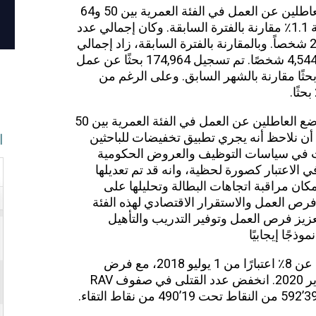
اعتبارًا من يونيو 2024، سيتم تخفيض عدد العاطلين عن العمل في الفئة العمرية بين 50 و64
عامًا إلى 321 عامًا، وهذا يمثل انخفاضًا بنسبة 1.1٪ مقارنة بالفترة السابقة. وكان إجمالي عدد
العاطلين عن العمل في هذه الفئة هو 29,565 شخصاً. وبالمقارنة بالفترة السابقة، زاد إجمالي
عدد السكان بنسبة 18.2٪، حيث بلغ عددهم 4,544 شخصًا. تم تسجيل 174,964 بحثًا عن عمل
 يونيو 2024، وهو انخفاض بمقدار 1,458 بحثًا مقارنة بالشهر السابق. وعلى الرغم من
و تشير هذه الأرقام إلى تحسن طفيف في وضع العاطلين عن العمل في الفئة العمرية بين 50
م أن نلاحظ أنه يجري تطبيق تخفيضات للباحثين
ا
ات في سياسات التوظيف والعروض الحكومية
ي الاعتبار كصورة لحظية، وانه قد تم تعديلها
مكان مراقبة اتجاهات البطالة وتحليلها على
رص العمل والاستقرار الاقتصادي لهذه الفئة
يز فرص العمل وتوفير التدريب والتأهيل
جًا إيجابيًا
للموظفين الذين تقل أعمارهم عن 8٪ اعتبارًا من 1 يوليو 2018، مع فرض
رسوم على الأجور بنسبة 5٪ اعتبارًا من 1 يناير 2020. انخفض عدد القتلى في صفوف RAV