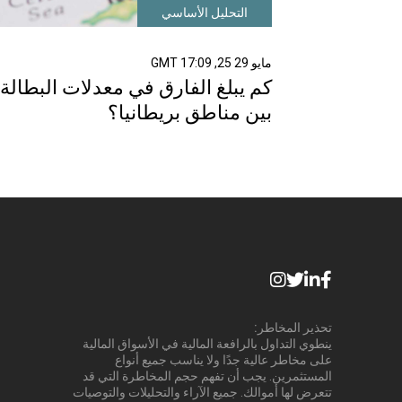
التحليل الأساسي
مايو 29 25, 17:09 GMT
كم يبلغ الفارق في معدلات البطالة
بين مناطق بريطانيا؟
تحذير المخاطر:
ينطوي التداول بالرافعة المالية في الأسواق المالية
على مخاطر عالية جدًا ولا يناسب جميع أنواع
المستثمرين. يجب أن تفهم حجم المخاطرة التي قد
تتعرض لها أموالك. جميع الآراء والتحليلات والتوصيات