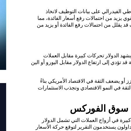
طي الفيدرالي على بيانات التوظيف لاتخاذ
ت بشأن أسعار الفائدة. وتقرير ADP القوي يزيد من احتمالات رفع أسعار الفائدة، مما
الأمريكي. وتقرير ADP الضعيف قد يقلل من احتمالات رفع الفائدة أو يزيد من
يشهد الدولار تحركات كبيرة مقابل العملات
ى سبيل المثال، بيانات ADP القوية قد تؤدي إلى ارتفاع الدولار مقابل اليورو أو الين
رير ADP يعزز أو يضعف الثقة في الاقتصاد الأمريكي بناءً
 الثقة في النمو الاقتصادي وتجذب الاستثمارات
سوق الفوركس
 تقلبات كبيرة في أزواج العملات التي تشمل الدولار
ثل EUR/USD و USD/JPY. والمتداولون يستخدمون التقرير لتوقع حركة الأسعار