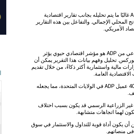
: تقرير ADP غالبًا ما يتم تحليله بجانب تقارير اقتصادية
 المحلي الإجمالي. والتفاعل بين هذه التقارير
اد الأمريكي.
اذا تقرير تغير التوظيف في القطاع غير الزراعي من ADP هو مؤشر اقتصادي حيوي يؤثر
ركس. تحليل وفهم بيانات هذا التقرير يمكن أن
ات مالية واستثمارية أكثر ذكاءً، من خلال تقديم
ا
لاقتصادية العامة.
يستخدم تقرير ADP بيانات من حوالي 400000 عميل ADP في الولايات المتحدة، مما يجعله
ف.
ADP وتقرير الوظائف غير الزراعية الرسمي قد يكون بسبب اختلاف
كون لهما اتجاهات متشابهة.
يفية قراءة وتفسير تقرير ADP يمكن أن يكون أداة قوية للتداول والاستثمار في سوق
 في منصاتهم.