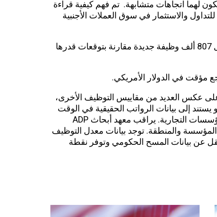
كون لهما اتجاهات متشابهة. تم فهم كيفية قراءة
 أداة قوية للتداول والاستثمار في سوق العملات الأجنبية
جاء تقرير ADP أقل من التوقعات حيث سجل 807 ألف وظيفة جديدة مقارنة بتوقعات قدرها
جع مؤقت في الدولار الأمريكي.
ى عكس العديد من مقاييس التوظيف الأخرى،
ستند إلى بيانات الرواتب الحقيقية في الوقت
الفعلي لملايين العمال ومئات الآلاف من المؤسسات التجارية. يراقب معهد أبحاث ADP
المؤسسة والمنطقة. توجد بيانات معدل التوظيف
قل عن بيانات المسح الحكومي وتوفر نقطة