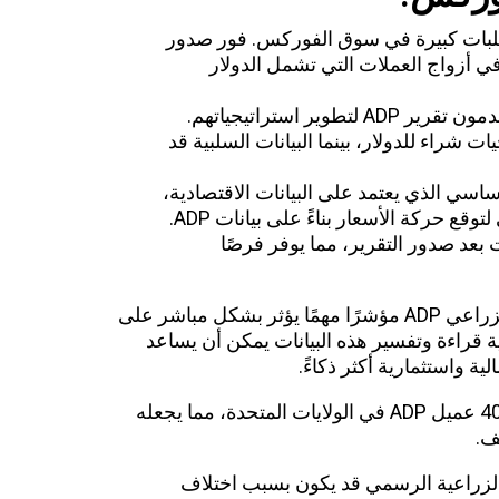
دي إلى تقلبات كبيرة في سوق الفوركس. فور صدور
ي أزواج العملات التي تشمل الدولار
: المتداولون يستخدمون تقرير ADP لتطوير استراتيجياتهم.
يات شراء للدولار، بينما البيانات السلبية قد
أساسي الذي يعتمد على البيانات الاقتصادية،
يستخدم المتداولون أيضًا التحليل الفني لتوقع حركة الأسعار بناءً على بيانات ADP.
بعد صدور التقرير، مما يوفر فرصًا
اذ يعد تقرير تغير التوظيف في القطاع غير الزراعي ADP مؤشرًا مهمًا يؤثر بشكل مباشر على
 قراءة وتفسير هذه البيانات يمكن أن يساعد
ة واستثمارية أكثر ذكاءً.
يستخدم تقرير ADP بيانات من حوالي 400000 عميل ADP في الولايات المتحدة، مما يجعله
ف.
 الوظائف غير الزراعية الرسمي قد يكون بسبب اختلاف