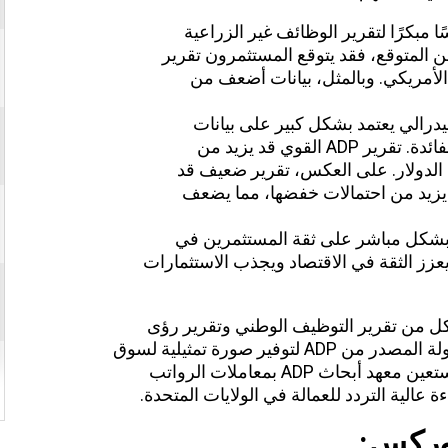
تبر مقياسًا مبكرًا لتقرير الوظائف غير الزراعية
جاءت بيانات ADP أقوى من المتوقع، فقد يتوقع المستثمرون تقرير
لأمريكي. وبالمثل، بيانات أضعف من
درالي يعتمد بشكل كبير على بيانات
التوظيف لاتخاذ قرارات بشأن أسعار الفائدة. تقرير ADP القوي قد يزيد من
م الدولار. على العكس، تقرير ضعيف قد
 يزيد من احتمالات خفضها، مما يضعف
ر بشكل مباشر على ثقة المستثمرين في
مريكي. تقرير ADP إيجابي يعزز الثقة في الاقتصاد ويجذب الاستثمارات
كل من تقرير التوظيف الوطني وتقرير رؤى
الأجور على بيانات الرواتب المجمعة والمجهولة المصدر من ADP لتوفير صورة تمثيلية لسوق
العمل في القطاع الخاص. في كل أسبوع، يستعين معهد أبحاث ADP بمعاملات الرواتب
عالية التردد للعمالة في الولايات المتحدة.
فوركس
: