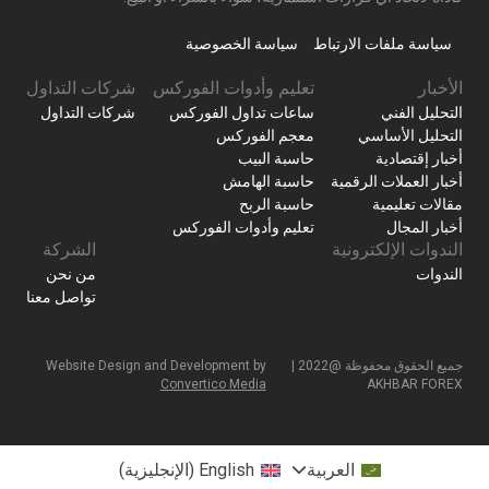
سياسة ملفات الارتباط
سياسة الخصوصية
الأخبار
تعليم وأدوات الفوركس
شركات التداول
التحليل الفني
ساعات تداول الفوركس
شركات التداول
التحليل الأساسي
معجم الفوركس
أخبار إقتصادية
حاسبة البيب
أخبار العملات الرقمية
حاسبة الهامش
مقالات تعليمية
حاسبة الربح
أخبار المجال
تعليم وأدوات الفوركس
الندوات الإلكترونية
الشركة
الندوات
من نحن
تواصل معنا
جميع الحقوق محفوظة @2022 |
Website Design and Development by
Convertico Media
AKHBAR FOREX
العربية
English
(
الإنجليزية
)