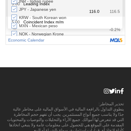
تحذير المخاطر:
ينطوي التداول بالرافعة المالية في الأسواق المالية على مخاطر عالية
جدًا ولا يناسب جميع أنواع المستثمرين. يجب أن تفهم حجم المخاطرة
التي قد تتعرض لها أموالك. جميع الآراء والتحليلات والتوصيات والمحتويات
المقدمة على الموقع هي للحصول على معلومات عامة ولا ينبغي اتخاذها
كأداة لاتخاذ أي قرارات استثمارية، سواء بالشراء أو البيع.