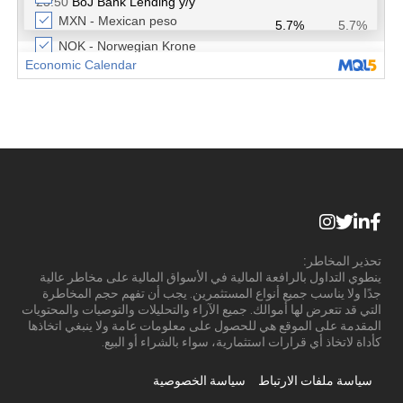
تحذير المخاطر:
ينطوي التداول بالرافعة المالية في الأسواق المالية على مخاطر عالية
جدًا ولا يناسب جميع أنواع المستثمرين. يجب أن تفهم حجم المخاطرة
التي قد تتعرض لها أموالك. جميع الآراء والتحليلات والتوصيات والمحتويات
المقدمة على الموقع هي للحصول على معلومات عامة ولا ينبغي اتخاذها
كأداة لاتخاذ أي قرارات استثمارية، سواء بالشراء أو البيع.
سياسة ملفات الارتباط
سياسة الخصوصية