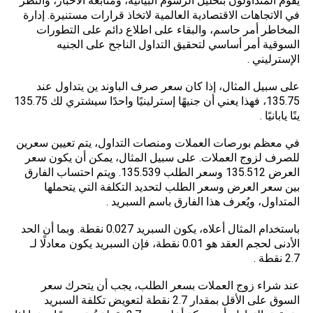
يقوم المتداولون بتحليل الرسوم البيانية، ومتابعة الأخبار، والنظر
في الاتجاهات الاقتصادية العالمية لاتخاذ قرارات مستنيرة. إدارة
المخاطر أمر حاسم، والبقاء على اطلاع دائم على التطورات
السوقية أمر أساسي لتحقيق التداول الناجح على الجنيه
الإسترليني .
على سبيل المثال، إذا كان سعر صرف الباوند ين يتداول عند
135.75، فهذا يعني أن جنيهًا إسترلينيًا واحدًا سيشتري لك 135.75
ينًا يابانيًا .
في معظم بورصات العملات ومنصات التداول، يتم تعيين سعرين
للصرف لزوج العملات. على سبيل المثال، يمكن أن يكون سعر
العرض 135.512 وسعر الطلب 135.539. ويتم احتساب الفارق
بين سعر العرض وسعر الطلب لتحديد التكلفة التي يتحملها
المتداول، ويُعرف هذا الفارق باسم السبريد .
باستخدام المثال أعلاه، يكون السبريد 0.027 نقطة. وبما أن الحد
الأدنى لحجم العقد هو 0.01 نقطة، فإن السبريد يكون معادلًا لـ
2.7 نقطة .
عند شراء زوج العملات بسعر الطلب، يجب أن يتحرك سعر
السوق على الأقل بمقدار 2.7 نقطة لتعويض تكلفة السبريد