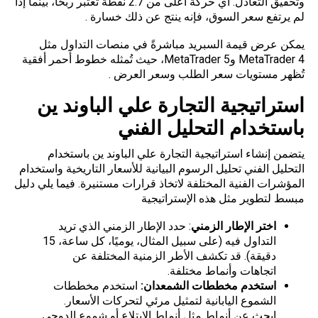
وتحقيق التعادل. أي حركة أعلى من 2.7 نقطة تُعتبر ربحًا، بينما إذا
لم يرتفع سعر السوق، فإنه ينتج عن ذلك خسارة .
يمكن عرض قيمة السبريد مباشرةً في منصات التداول مثل
MetaTrader 4
وMetaTrader 5، حيث تُمثله خطوط أحمر أفقية
تُظهر مستويات سعر الطلب وسعر العرض .
استراتيجية التجارة علي الباوند ين
باستخدام التحليل الفني
يتضمن إنشاء استراتيجية التجارة علي الباوند ين باستخدام
التحليل الفني تحليل الرسوم البيانية للأسعار التاريخية واستخدام
المؤشرات الفنية المختلفة لاتخاذ قرارات مستنيرة. فيما يلي دليل
مبسط لتطوير مثل هذه الإستراتيجية
اختر الإطار الزمني
: حدد الإطار الزمني الذي تريد
التداول فيه (على سبيل المثال، يوميًا، كل ساعة، 15
دقيقة). قد تكشف الأطر الزمنية المختلفة عن
اتجاهات وأنماط مختلفة.
استخدم مخططات الشمعدان:
استخدم مخططات
الشموع اليابانية لتمثيل مرئي لتحركات الأسعار.
ابحث عن أنماط مثل أنماط الابتلاع أو شموع الدوجي