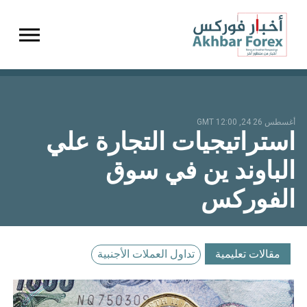
gation
أغسطس 26 24, 12:00 GMT
استراتيجيات التجارة علي
الباوند ين في سوق
الفوركس
مقالات تعليمية
تداول العملات الأجنبية