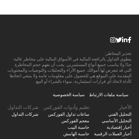
تحذير المخاطر:
ينطوي التداول بالرافعة المالية في الأسواق المالية على مخاطر عالية
جدًا ولا يناسب جميع أنواع المستثمرين. يجب أن تفهم حجم المخاطرة
التي قد تتعرض لها أموالك. جميع الآراء والتحليلات والتوصيات والمحتويات
المقدمة على الموقع هي للحصول على معلومات عامة ولا ينبغي اتخاذها
كأداة لاتخاذ أي قرارات استثمارية، سواء بالشراء أو البيع.
سياسة ملفات الارتباط
سياسة الخصوصية
الأخبار
تعليم وأدوات الفوركس
شركات التداول
التحليل الفني
ساعات تداول الفوركس
شركات التداول
التحليل الأساسي
معجم الفوركس
أخبار إقتصادية
حاسبة البيب
أخبار العملات الرقمية
حاسبة الهامش