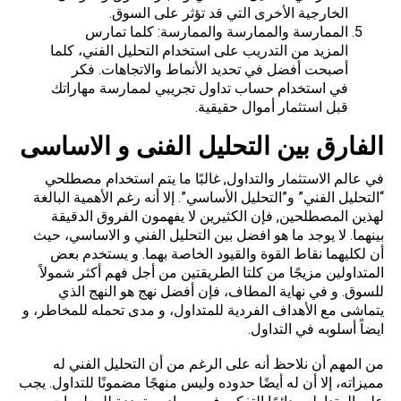
الخارجية الأخرى التي قد تؤثر على السوق.
الممارسة والممارسة والممارسة: كلما تمارس
المزيد من التدريب على استخدام التحليل الفني، كلما
أصبحت أفضل في تحديد الأنماط والاتجاهات. فكر
في استخدام حساب تداول تجريبي لممارسة مهاراتك
قبل استثمار أموال حقيقية.
الفارق بين التحليل الفنى و الاساسى
في عالم الاستثمار والتداول, غالبًا ما يتم استخدام مصطلحي
“التحليل الفني” و”التحليل الأساسي”. إلا أنه رغم الأهمية البالغة
لهذين المصطلحين, فإن الكثيرين لا يفهمون الفروق الدقيقة
بينهما. لا يوجد ما هو افضل بين التحليل الفني و الاساسي، حيث
أن لكليهما نقاط القوة والقيود الخاصة بهما. و يستخدم بعض
المتداولين مزيجًا من كلتا الطريقتين من أجل فهم أكثر شمولاً
للسوق. و في نهاية المطاف، فإن أفضل نهج هو النهج الذي
يتماشى مع الأهداف الفردية للمتداول، و مدى تحمله للمخاطر، و
ايضاً أسلوبه في التداول.
من المهم أن نلاحظ أنه على الرغم من أن التحليل الفني له
مميزاته، إلا أن له أيضًا حدوده وليس منهجًا مضمونًا للتداول. يجب