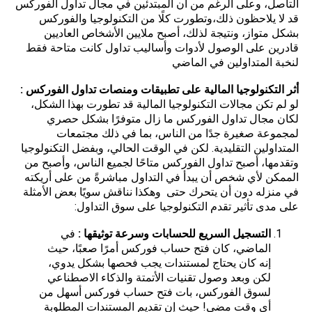
التأصل، وعلى الرغم من أن المبتدئين في مجال تداول الفوركس
قد لا يلاحظون ذلك،وتطورت كلًا من التكنولوجيا والفوركس
بشكل متواز، ونتيجة لذلك، أصبح ملايين الأشخاص العاديين
قادرين على الوصول لأدوات وأساليب تداول كانت متاحة فقط
لنخبة المتداولين في الماضي
أثر التكنولوجيا المالية على تطبيقات ومنصات تداول الفوركس :
لو لم تكن مجالات التكنولوجيا المالية قد تطورت بهذا الشكل،
لكان مجال تداول الفوركس ما زال متوفرًا بشكل حصري
لمجموعة صغيرة جدًا من الناس، بما في ذلك مجتمعات
المتداولين التقليدية. لكن في الوقت الحالي، وبفضل التكنولوجيا
وتقدمها، أصبح تداول الفوركس متاحًا لجميع الناس، وأصبح من
الممكن لأي شخص أن يبدأ في التداول مباشرةً من على أريكته
في منزله دون أن يتحرك حتى وهكذا نناقش سويًا بعض الأمثلة
على مدى تأثير تقدم التكنولوجيا على سوق التداول:
التسجيل السريع للحسابات وسرعة توثيقها :
في
الماضي، كان فتح حساب فوركس أمرًا صعبًا، حيث
إنه كان يحتاج لمستندات يجب فحصها بشكل يدوي،
لكن وبعد وصول تقنيات الأتمتة والذكاء الاصطناعي
لسوق الفوركس، بات فتح حساب فوركس أسهل من
أي وقت مضى! حيث إن تقديم المستندات المطلوبة