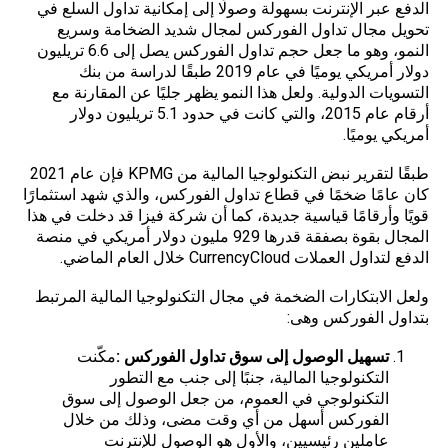
الدفع عبر الإنترنت بسهولة وصولًا إلى إمكانية تداول السلع في
تحويل مجال تداول الفوركس لمجال شديد الضخامة وسريع
النمو، وهو ما جعل حجم تداول الفوركس يصل إلى 6.6 تريليون
دولار أمريكي يوميًا في عام 2019 طبقًا لدراسة من بنك
التسويات الدولية. ولعل هذا النمو يظهر جليًا عن المقارنة مع
أرقام عام 2015، والتي كانت في حدود 5.1 تريليون دولار
أمريكي يوميًا.
طبقًا لتقرير نبض التكنولوجيا المالية من KPMG فإن عام 2021
كان عامًا ضخمًا في قطاع تداول الفوركس، والذي شهد استثمارًا
قويًا وأرقامًا قياسية جديدة، كما أن شركة فيزا قد دخلت في هذا
المجال بقوة بصفقة قدرها 929 مليون دولار أمريكي في منصة
الدفع لتداول العملات CurrencyCloud خلال العام الماضي.
ولعل الابتكارات الضخمة في مجال التكنولوجيا المالية المرتبط
بتداول الفوركس وهى:
تسهيل الوصول إلى سوق تداول الفوركس :
مكّنت
التكنولوجيا المالية، جنبًا إلى جنب مع التطور
التكنولوجي في العموم، من جعل الوصول إلى سوق
الفوركس أسهل من أي وقت مضى، وذلك من خلال
عاملين رئيسيين، والأول هو الوصول للإنترنت