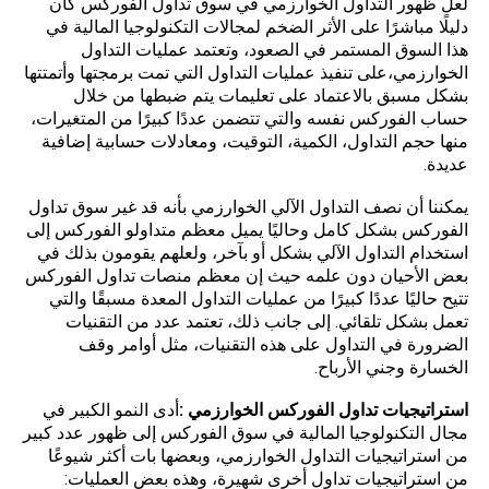
لعل ظهور التداول الخوارزمي في سوق تداول الفوركس كان
دليلًا مباشرًا على الأثر الضخم لمجالات التكنولوجيا المالية في
هذا السوق المستمر في الصعود، وتعتمد عمليات التداول
الخوارزمي،على تنفيذ عمليات التداول التي تمت برمجتها وأتمتتها
بشكل مسبق بالاعتماد على تعليمات يتم ضبطها من خلال
حساب الفوركس نفسه والتي تتضمن عددًا كبيرًا من المتغيرات،
منها حجم التداول، الكمية، التوقيت، ومعادلات حسابية إضافية
عديدة.
يمكننا أن نصف التداول الآلي الخوارزمي بأنه قد غير سوق تداول
الفوركس بشكل كامل وحاليًا يميل معظم متداولو الفوركس إلى
استخدام التداول الآلي بشكل أو بآخر، ولعلهم يقومون بذلك في
بعض الأحيان دون علمه حيث إن معظم منصات تداول الفوركس
تتيح حاليًا عددًا كبيرًا من عمليات التداول المعدة مسبقًا والتي
تعمل بشكل تلقائي. إلى جانب ذلك، تعتمد عدد من التقنيات
الضرورة في التداول على هذه التقنيات، مثل أوامر وقف
الخسارة وجني الأرباح.
استراتيجيات تداول الفوركس الخوارزمي :
أدى النمو الكبير في
مجال التكنولوجيا المالية في سوق الفوركس إلى ظهور عدد كبير
من استراتيجيات التداول الخوارزمي، وبعضها بات أكثر شيوعًا
من استراتيجيات تداول أخرى شهيرة، وهذه بعض العمليات: