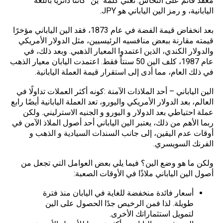
معقد قائم على النحاس. تعني كلمة “ين” كائنًا دائريًا باللغة
اليابانية، و رمز الين الياباني هو JPY.
بعد انخفاض قيمة الفضة في عام 1873، فقد الين الياباني مؤخرًا
قيمته مقارنة ببعض منافسيه الرئيسيين، مثل
الدولار الأمريكي
والدولار الكندي، الذين اعتمدوا المعيار الذهبي. وبعد ذلك، في
عام 1987، كلف الين 50 سنتاً فقط. اعتمدت اليابان معيار الذهب
في ذلك العام، مما أدى إلى استقرار قيمة العملة اليابانية.
الين الياباني – أحد الملاذات الآمنة :كونه أكثر العملات تداولًا في
العالم، بعد الدولار الأمريكي واليورو، تعد العملة اليابانية أيضًا رابع
عملة احتياطي بعد الدولار و اليورو و الجنيه الاسترليني. ولكن
ربما الأهم من ذلك، يعتبر الين الياباني أحد أصول الملاذ الآمن في
أوقات عدم اليقين، إلى جانب السندات السيادية و الذهب و
الفرنك السويسري.
ولكن ما هو وضع الين؟ فيما يلي بعض العوامل التي تجعل من
أصول الين الياباني ملاذًا في الأوقات الصعبة:
أسعار فائدة منخفضة للغاية في اليابان منذ فترة
طويلة. لذا فمن الرخيص جدًا الحصول على الين
لتمويل استثماراتك الأخرى.