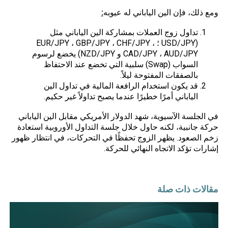
ومع ذلك، فإن الين الياباني له عيوبه
:
تداول زوج العملات بمشاركة الين الياباني مثل
(USD/JPY ؛ EUR/JPY ، GBP/JPY ، CHF/JPY ،
CAD/JPY ، AUD/JPY و NZD/JPY) يخضع لرسوم
السواب (Swap) سلبية التي تخضع عند الاحتفاظ
بالصفقات المفتوحة ليلاً.
قد يكون استخدام الرافعة المالية في تداول الين
الياباني أمرًا خطيرًا عندما يصبح تداولاً غير حكيم.
في الجلسة
الآسيوية
، شهد الدولار الأمريكي مقابل الين الياباني
حركة جانبية، لكنه حاول خلال جلسة التداول الأوروبية استعادة
زخم الصعود. يظهر الزوج تحفظًا في التحركات، في انتظار ظهور
إشارات تؤكد الاتجاه النهائي للحركة.
مقالات ذات صلة