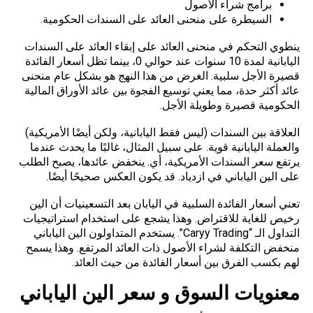
برامج شراء الأصول
السيطرة على منحنى العائد على السندات الحكومية.
ينطوي التحكم في منحنى العائد على إبقاء العائد على السندات
اليابانية لمدة 10 سنوات عند حوالي 0، بينما تظل أسعار الفائدة
قصيرة الأجل سلبية. الغرض من هذا النهج هو بشكل عام منحنى
عائد أكثر حدة، مما يعني توسيع الفجوة بين عائد الأوراق المالية
الحكومية قصيرة وطويلة الأجل.
العلاقة بين السندات (ليس فقط اليابانية، ولكن أيضًا الأمريكية)
والعملة اليابانية قوية. على سبيل المثال، غالبًا ما يحدث عندما
يرتفع سعر السندات الأمريكية، أي. ينخفض عائدها، يصبح الطلب
على الين الياباني في ازدياد. قد يكون العكس صحيحًا أيضًا.
تعني أسعار الفائدة السلبية في اليابان بعد التسعينيات أن الين
رخيص للغاية للاقتراض. وهذا يشجع على استخدام استراتيجيات
التداول الـ “Caryy Trading”. يستخدم المتداولون الين الياباني
منخفض التكلفة لشراء الأصول ذات العائد المرتفع. وهذا يسمح
لهم بكسب الفرق بين أسعار الفائدة من حيث العائد.
معنويات السوق و سعر الين الياباني