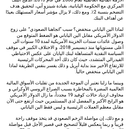
المركزي مع الحكومة اليابانية، بقيادة شينزو آبي، لتحقيق هدف
التضخم بنسبة 2٪. ومع ذلك، لا يزال مؤشر أسعار المستهلك بعيدًا
عن أهداف البنك.
لماذا الين الياباني منخفض؟ سبب “اتجاهنا الصعودي” على زوج
الدولار الأمريكي مقابل الين الياباني هو الضغط المتوقع من
وصول عائدات سندات الخزينة الأمريكية لمدة 10 سنوات الى
أعلى مستوياتها منذ ديسيمبر 2018، و الاختلاف الكبير في موقف
السياسة النقدية المتساهلة لبنك اليابان على عكس الاحتياطي
الفيدرالي المتشدد، حيث كان ذلك أحد المحركات الرئيسية
للارتفاع الأخير منذ بداية أبريل و ذلك يفسر بنفس الطريقة لماذا
الين الياباني منخفض حالياً.
وبينما ما زلنا نعتبر أن الموجة الجديدة من تقلبات الأسواق المالية
العالمية المضرة بالمخاطرة بسبب الصراع الروسي الأوكراني و
مخاوف ازدياد حالات كوفيد 19 مجدداً، ما زال الدولار الأمريكي
هو الرابح الأكبر و المفضل لدى المستثمرين حيث أرتفع حتى الآن
مقابل معظم العملات الرئيسية و ليس فقط الين الياباني.
و مع ذلك، إن مواصلة الزخم الصعودي قد يتخذ موقف راحة
قريباً و ربما ينعكس قليلاً لتصحيح فني قصير الأجل قبل مواصلة