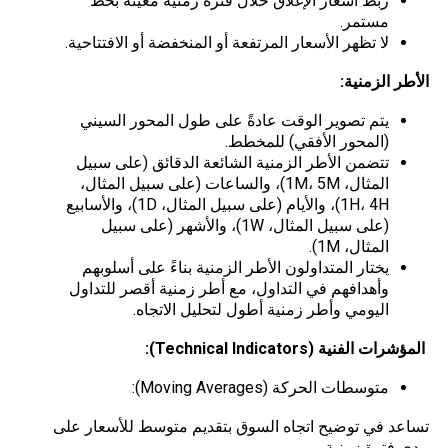
ربط أسعار الإغلاق خلال فترة زمنية معينة بخط
مستمر.
لا تظهر الأسعار المرتفعة أو المنخفضة أو الافتتاحية.
الأطر الزمنية:
يتم تصوير الوقت عادةً على طول المحور السيني
(المحور الأفقي) للمخطط.
تتضمن الأطر الزمنية الشائعة الدقائق (على سبيل
المثال، 1M، 5M)، والساعات (على سبيل المثال،
1H، 4H)، والأيام (على سبيل المثال، 1D)، والأسابيع
(على سبيل المثال، 1W)، والأشهر (على سبيل
المثال، 1M).
يختار المتداولون الأطر الزمنية بناءً على أسلوبهم
وأهدافهم في التداول، مع أطر زمنية أقصر للتداول
اليومي وأطر زمنية أطول لتحليل الاتجاه.
المؤشرات الفنية (
Technical Indicators
):
متوسطات الحركة (Moving Averages):
تساعد في توضيح اتجاه السوق بتقديم متوسط للأسعار على
مدى فترة زمنية.