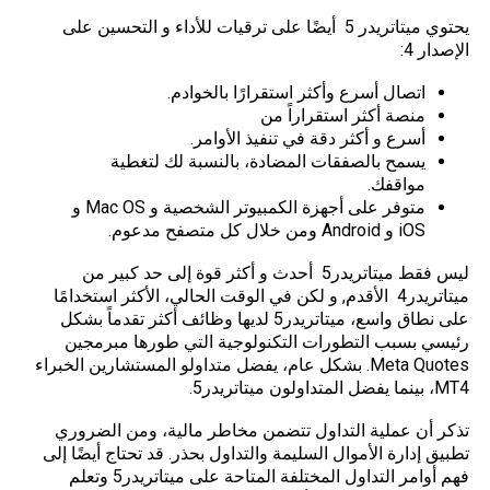
يحتوي ميتاتريدر 5 أيضًا على ترقيات للأداء و التحسين على
الإصدار 4:
اتصال أسرع وأكثر استقرارًا بالخوادم.
منصة أكثر استقراراً من
أسرع و أكثر دقة في تنفيذ الأوامر.
يسمح بالصفقات المضادة، بالنسبة لك لتغطية
مواقفك.
متوفر على أجهزة الكمبيوتر الشخصية و Mac OS و
iOS و Android ومن خلال كل متصفح مدعوم.
ليس فقط ميتاتريدر5 أحدث و أكثر قوة إلى حد كبير من
ميتاتريدر4 الأقدم, و لكن في الوقت الحالي، الأكثر استخدامًا
على نطاق واسع، ميتاتريدر5 لديها وظائف أكثر تقدماً بشكل
رئيسي بسبب التطورات التكنولوجية التي طورها مبرمجين
Meta Quotes. بشكل عام، يفضل متداولو المستشارين الخبراء
MT4، بينما يفضل المتداولون ميتاتريدر5.
تذكر أن عملية التداول تتضمن مخاطر مالية، ومن الضروري
تطبيق إدارة الأموال السليمة والتداول بحذر. قد تحتاج أيضًا إلى
فهم أوامر التداول المختلفة المتاحة على ميتاتريدر5 وتعلم