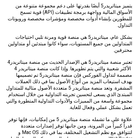
يتميز ميتاتريدر5 أيضًا بقدرتها على دعم مجموعة متنوعة من
الأسواق المالية وواجهة برمجة تطبيقات (API) قوية تسمح
للمطورين بإنشاء أدوات مخصصة ومؤشرات مخصصة وروبوتات
التداول.
بشكل عام، ميتاتريدر5 هي منصة قوية ومرنة تلبي احتياجات
المتداولين من جميع المستويات، سواء كانوا مبتدئين أو متداولين
محترفين.
تعتبر منصة ميتاتريدر5 هي الإصدار الحديث من منصة
ميتاتريدر4
الأكثر شعبية والتي يتم تطويرها. وإذا كانت منصة ميتاتريدر 4
مصممة لتداول الفوركس فإن منصة ميتاتريدر5 تم تصميمها
بهدف استيعاب المزيد من أنواع الأصول بما في ذلك العملات
المشفرة. وتعد منصة ميتاتريدر 5 متعددة الأصول مثالية للمتداول
المبتدئ الذي يسعى لتحسين تجربته التداولية من خلال استخدام
مجموعة واسعة من المميزات والأدوات التداولية المتطورة والتي
تعمل بشكل عملي وفعال للغاية.
علاوة على ما تشمله منصة ميتاتريدر 5 من إمكانيات، فإنها توفر
قدراً كبيراً من المرونة، ومن جانبها توفر إصدارات متعددة
لتتوافق مع نظم التشغيل المختلفة، بما في ذلك Mac OS و