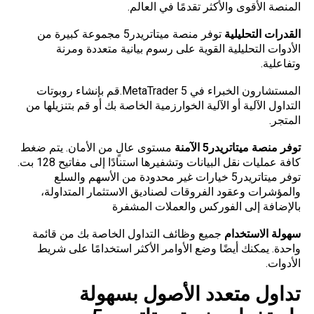
المنصة الأقوى والأكثر تقدمًا في العالم.
القدرات التحليلية
توفر منصة ميتاتريدر5 مجموعة كبيرة من
الأدوات التحليلية القوية على رسوم بيانية متعددة ومرنة
وتفاعلية.
المستشارون الخبراء في MetaTrader 5.قم بإنشاء روبوتات
التداول الآلية أو الآلية الخوارزمية الخاصة بك أو قم بتنزيلها من
المتجر.
توفر منصة
ميتاتريدر5
الآمنة
مستوى عالٍ من الأمان. يتم ضغط
كافة عمليات نقل البيانات وتشفيرها استنادًا إلى مفاتيح 128 بت.
توفر ميتاتريدر5 خيارات غير محدودة من الأسهم والسلع
والمؤشرات وعقود الفروقات لصناديق الاستثمار المتداولة،
بالإضافة إلى الفوركس والعملات المشفرة
سهولة الاستخدام
جميع وظائف التداول الخاصة بك من قائمة
واحدة. يمكنك أيضًا وضع الأوامر الأكثر استخدامًا على شريط
الأدوات.
تداول متعدد الأصول بسهولة