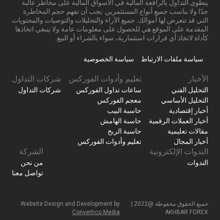
ينطوي التداول بالرافعة المالية في الأسواق المالية على مخاطر عالية
جدًا ولا يناسب جميع أنواع المستثمرين. يجب أن تفهم حجم المخاطرة
التي قد تتعرض لها أموالك. جميع الآراء والتحليلات والتوصيات والمحتويات
المقدمة على الموقع هي للحصول على معلومات عامة ولا ينبغي اتخاذها
كأداة لاتخاذ أي قرارات استثمارية، سواء بالشراء أو البيع.
سياسة ملفات الارتباط
سياسة الخصوصية
الأخبار
تعليم وأدوات الفوركس
شركات التداول
التحليل الفني
ساعات تداول الفوركس
شركات التداول
التحليل الأساسي
معجم الفوركس
أخبار إقتصادية
حاسبة البيب
أخبار العملات الرقمية
حاسبة الهامش
مقالات تعليمية
حاسبة الربح
أخبار المجال
تعليم وأدوات الفوركس
الندوات الإلكترونية
الشركة
الندوات
من نحن
تواصل معنا
جميع الحقوق محفوظة @2022 |
Website Design and Development by
Convertico Media
AKHBAR FOREX