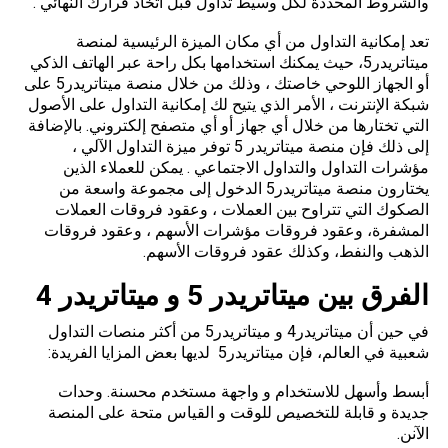
والشروط المحددة لكل وسيط تداول قبل اتخاذ قرارك النهائي .
تعد إمكانية التداول من أي مكان الميزة الرئيسية لمنصة
ميتاتريدر5، حيث يمكنك استخدامها بكل راحة عبر الهاتف الذكي
أو الجهاز اللوحي خاصتك ، وذلك من خلال منصة ميتاتريدر5 على
شبكة الإنترنت ، الأمر الذي يتيح لك إمكانية التداول على الأصول
التي تختارها من خلال أي جهاز أو أي متصفح إلكتروني. بالإضافة
إلى ذلك فإن منصة ميتاتريدر 5 توفر ميزة التداول الآلي ،
مؤشرات التداول والتداول الاجتماعي . يمكن للعملاء الذين
يختارون منصة ميتاتريدر5 الدخول إلى مجموعة واسعة من
الصكوك التي تتراوح بين العملات ، وعقود فروقات العملات
المشفرة، وعقود فروقات مؤشرات الأسهم ، وعقود فروقات
الذهب والنفط، وكذلك عقود فروقات الأسهم.
الفرق بين ميتاتريدر
5
و ميتاتريدر 4
في حين أن ميتاتريدر4 و ميتاتريدر5 من أكثر منصات التداول
شعبية في العالم، فإن ميتاتريدر5 لديها بعض المزايا الفريدة:
أبسط وأسهل للاستخدام و واجهة مستخدم محسنة. وحدات
جديدة و قابلة للتخصيص للوقت و القياس متحة على المنصة
الآنن.